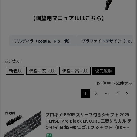
【調整用マニュアルはこちら】
アルディラ（Rogue、Rip、他）
グラファイトデザイン（Tour
並び替え
新着順
価格が安い順
価格が高い順
優先度順
198
件中
1
-
60
件表示
1
2
…
4
プロギア PRGR スリーブ付きシャフト 2025
TENSEI Pro Black 1K CORE 三菱ケミカル テ
ンセイ 日本正規品 ゴルフ シャフト（RS+／R
S各種／RSF各種）