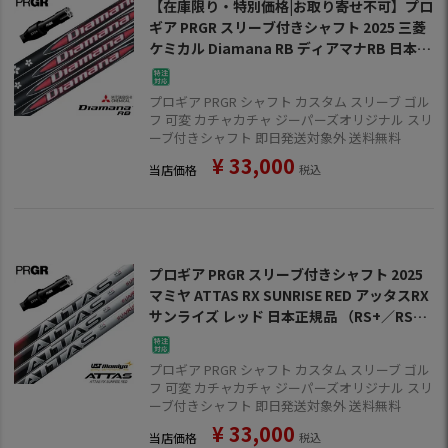
【在庫限り・特別価格|お取り寄せ不可】プロ
ギア PRGR スリーブ付きシャフト 2025 三菱
ケミカル Diamana RB ディアマナRB 日本正
規品 （RS+／RS各種／RSF各種 ） ゴルフ シ
ャフト
プロギア PRGR シャフト カスタム スリーブ ゴル
フ 可変 カチャカチャ ジーパーズオリジナル スリ
ーブ付きシャフト 即日発送対象外 送料無料
¥
33,000
当店価格
税込
プロギア PRGR スリーブ付きシャフト 2025
マミヤ ATTAS RX SUNRISE RED アッタスRX
サンライズ レッド 日本正規品 （RS+／RS各
種／RSF各種 ） ゴルフ シャフト
プロギア PRGR シャフト カスタム スリーブ ゴル
フ 可変 カチャカチャ ジーパーズオリジナル スリ
ーブ付きシャフト 即日発送対象外 送料無料
¥
33,000
当店価格
税込