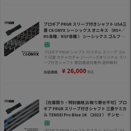
プロギア PRGR スリーブ付きシャフト USA三
菱 C6 ONYX シーシックス オニキス （RS+／
RS各種／RSF各種 ） シーシックス ゴルフ シ
ャフト
プロギア PRGR シャフト カスタム スリーブ ゴル
フ 可変 カチャカチャ ジーパーズオリジナル スリ
ーブ付きシャフト 即日発送対象外 送料無料
¥
26,000
当店価格
税込
【在庫限り・特別価格|お取り寄せ不可】プロ
ギア PRGR スリーブ付きシャフト 三菱ケミカ
ル TENSEI Pro Blue 1K （2023 ） テンセイ
ワンケー プロブルー ゴルフ シャフト
プロギア PRGR シャフト カスタム スリーブ ゴル