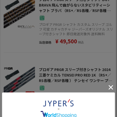
BRAVA 飛んで曲がらないスタビリティーシ
ャフト ブラバ （RS+／RS各種／RSF各種 ）
ブラヴァ ゴルフ シャフト
プロギア PRGR シャフト カスタム スリーブ ゴル
フ 可変 カチャカチャ ジーパーズオリジナル スリ
ーブ付きシャフト 即日発送対象外 送料無料
¥
49,500
当店価格
税込
プロギア PRGR スリーブ付きシャフト 2024
三菱ケミカル TENSEI PRO RED 1K （RS+／
RS各種／RSF各種 ） テンセイ ワンケー プロ
レッド ゴルフ シャフト
プロギア PRGR シャフト カスタム スリーブ ゴル
フ 可変 カチャカチャ ジーパーズオリジナル スリ
ーブ付きシャフト 即日発送対象外 送料無料
¥
40,000
当店価格
税込