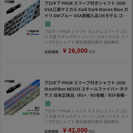
プロギア PRGR スリーブ付きシャフト 2025
USA三菱ケミカル Kaili Dark Waves Blue カ
イリ DWブルー USA直輸入品 USモデル ゴル
フ シャフト（RS+／RS各種／RSF各種 ）
プロギア PRGR シャフト カスタム スリーブ ゴル
フ 可変 カチャカチャ ジーパーズオリジナル スリ
ーブ付きシャフト 即日発送対象外 送料無料
¥
26,000
当店価格
税込
プロギア PRGR スリーブ付きシャフト 2025
SteelFiber NEXUS スチールファイバー ネク
サス 日本正規品（RS+／RS各種／RSF各種
）
プロギア PRGR シャフト カスタム スリーブ ゴル
フ 可変 カチャカチャ ジーパーズオリジナル スリ
ーブ付きシャフト 即日発送対象外 送料無料
¥
42,000
当店価格
税込