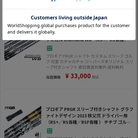
【在庫限り・特別価格|お取り寄せ不可】プロ
ギア PRGR スリーブ付きシャフト 2024 三菱
ケミカル Diamana WB （RS+／RS各種／R
SF各種 ） ディアマナWB ゴルフ シャフト
プロギア PRGR シャフト カスタム スリーブ ゴル
フ 可変 カチャカチャ ジーパーズオリジナル スリ
ーブ付きシャフト 即日発送対象外 送料無料
¥
33,000
当店価格
税込
プロギア PRGR スリーブ付きシャフト グラフ
ァイトデザイン 2023 秩父弐 ドライバー用
（RS+／RS各種／RSF各種 ） チチブ ゴルフ
シャフト