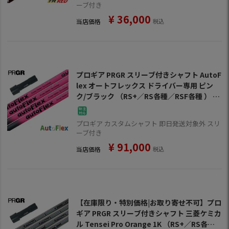
ーブ付き
¥
36,000
当店価格
税込
プロギア PRGR スリーブ付きシャフト AutoF
lex オートフレックス ドライバー専用 ピン
ク/ブラック （RS+／RS各種／RSF各種 ） ゴ
ルフ シャフト
プロギア カスタムシャフト 即日発送対象外 スリ
ーブ付き
¥
91,000
当店価格
税込
【在庫限り・特別価格|お取り寄せ不可】プロ
ギア PRGR スリーブ付きシャフト 三菱ケミカ
ル Tensei Pro Orange 1K （RS+／RS各種