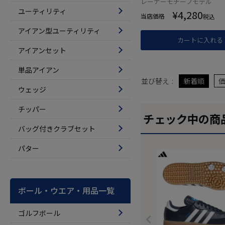
レーナーモチーフモデル
ユーティリティ
¥
4,280
当店価格
税込
アイアン型ユーティリティ
カートに入れる
アイアンセット
単品アイアン
並び替え
新着順
ウェッジ
チッパー
チェック中の商
バッグ付きクラブセット
パター
ボール・ウエア・用品一覧
ゴルフボール