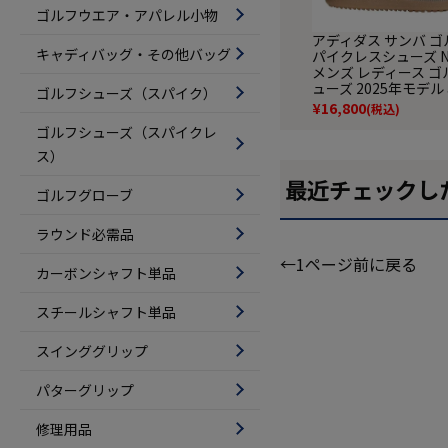
ゴルフウエア・アパレル小物
アディダス サンバ ゴ
キャディバッグ・その他バッグ
パイクレスシューズ N
メンズ レディース ゴ
ューズ 2025年モデル a
ゴルフシューズ（スパイク）
日本正規品
¥
16,800
(税込)
ゴルフシューズ（スパイクレ
ス）
最近チェックし
ゴルフグローブ
ラウンド必需品
←1ページ前に戻る
カーボンシャフト単品
スチールシャフト単品
スインググリップ
パターグリップ
修理用品