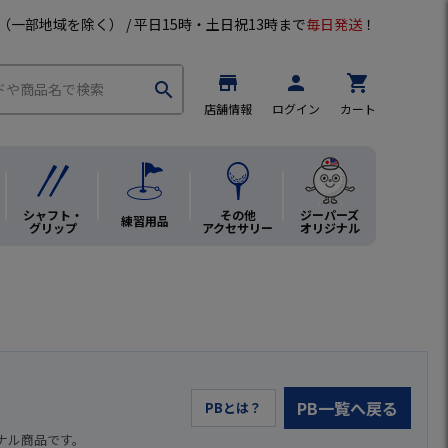
（一部地域を除く） / 平日15時・土日祝13時まで
毎日発送
！
store
person
shopping_cart
search
店舗情報
ログイン
カート
シャフト・
その他
ジーパーズ
練習用品
グリップ
アクセサリー
オリジナル
PB一覧へ戻る
PBとは？
ナル商品です。