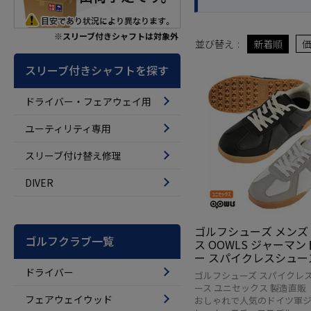
※スリーブ付きシャフトは対象外
並び替え
新着順
スリーブ付きシャフトを探す
ドライバー・フェアウェイ用
ユーティリティ専用
スリーブ付け替え修理
DIVER
ゴルフシューズ メンズ
ゴルフクラブ一覧
ス OOWLS ジャーマ
ー スパイクレスシューズ 
23GMS GERMAN TRAI
ドライバー
ゴルフシューズ スパイクレス
正規品
ース ユニセックス 製造直販
フェアウェイウッド
おしゃれで人気のドイツ軍