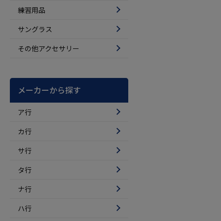
練習用品
サングラス
その他アクセサリー
メーカーから探す
ア行
カ行
サ行
タ行
ナ行
ハ行