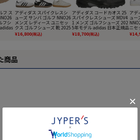
ルフ ス
アディダス スパイクレスシ
アディダス コードカオス 25
アデ
NO26
ューズ サンバ ゴルフ NNO26
スパイクレスシューズ MDV4
ュー
ルフシ
メンズ レディース ユニセッ
1 メンズ ゴルフシューズ 202
NNO
didas
クス ゴルフシューズ 靴 2025
5年モデル adidas 日本正規品
ニセ
年モデル adidas 日本正規品
靴 2
¥
16,800
¥
18,700
¥
14,
(税込)
(税込)
正規
た商品