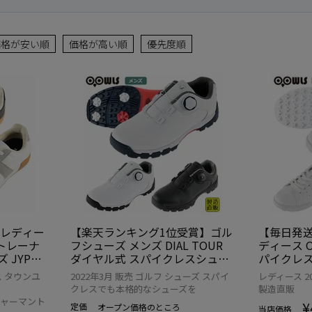
価格が安い順
価格が高い順
優先度順
 レディー
【楽天ランキング1位受賞】ゴル
【毎日発送
ントレーナ
フシューズ メンズ DIAL TOUR
ディース O
JYPRF
ダイヤル式 スパイクレスシュー
パイクレスシ
NER 日本
ズ JYPRF21DSS OOWLS スパイ
S スパイ
 タウンユ
2022年3月 販売 ゴルフ シューズ スパイ
レディース 2
クレス シューズ 靴 おしゃれ 防
クレス シ
クレスでも本格的なシューズを
製造直販
水 スニーカー スニーカータイプ
ーカータイプ
ジャーマント
¥
定価
オープン価格
のところ
3E相当 golf スパイクレスゴルフ
ズ おしゃれ スパイクレスゴルフ
当店価格