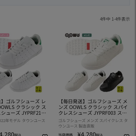
4
件中
1
-
4
件表示
】ゴルフシューズ レ
【毎日発送】ゴルフシューズ メ
OWLS クラシック ス
ンズ OOWLS クラシック スパイ
ューズ JYPRF21LD
クレスシューズ JYPRF003 スパ
クレスシューズ スパイ
イクレスシューズ スパイクレス
022年モデル タウンユース
ゴルフシューズ メンズ スパイクレス タ
ューズ ジーパーズ スニ
シューズ ジーパーズ スニーカー
ウンユース 製造直販
 golf 防水 靴 グッ
タイプ golf 防水 靴 グッズ おし
4,280
¥
4,280
ゃれ スパイクレスゴルフシュー
当店価格
税込
税込