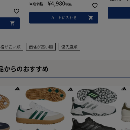
¥
4,980
当店価格
税込
シューズ 25.0～27.0cm
シューズ 
カートに入れる
価格が安い順
価格が高い順
優先度順
品からのおすすめ