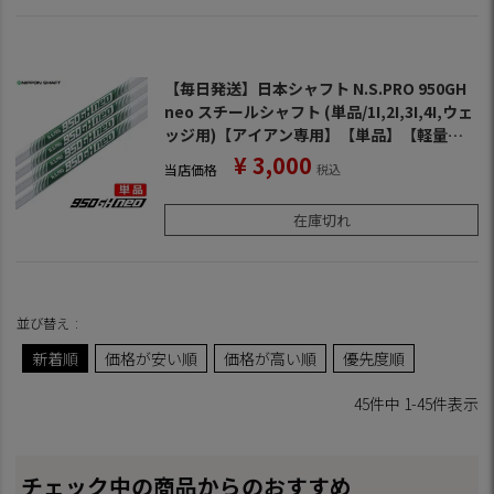
【毎日発送】日本シャフト N.S.PRO 950GH
neo スチールシャフト (単品/1I,2I,3I,4I,ウェ
ッジ用)【アイアン専用】【単品】【軽量ス
チール】【NS950】
¥
3,000
当店価格
税込
在庫切れ
並び替え
新着順
価格が安い順
価格が高い順
優先度順
45
件中
1
-
45
件表示
チェック中の商品からのおすすめ