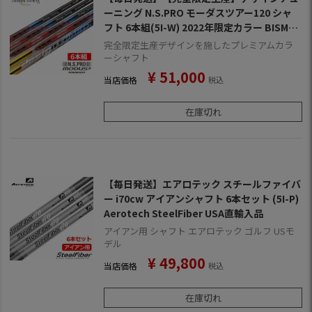
ーニング N.S.PRO モーダスツアー120 シャ
フト 6本組(5I-W) 2022年限定カラー BISMU
TH Black (ビスマス ブラック)
完全限定生産デザインを施したプレミアムカラ
ーシャフト
¥
51,000
当店価格
税込
在庫切れ
【毎日発送】エアロテック スチールファイバ
ー i70cw アイアンシャフト 6本セット (5I-P)
Aerotech SteelFiber USA直輸入品
アイアン用 シャフト エアロテック ゴルフ USモ
デル
¥
49,800
当店価格
税込
在庫切れ