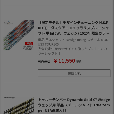
【限定モデル】デザインチューニング N.S.P
RO モーダスツアー 105 ソラリスブルー シャ
フト 単品(5W、ウェッジ) 2025年限定カラー
日本正規品
単品 日本シャフト DesignTuning スチール MOD
US3 TOUR105
完全限定生産のデザインを施したプレミアムカ
ラーシャフト！
¥
11,550
当店価格
税込
在庫切れ
トゥルーテンパー Dynamic Gold X7 Wedge
ウェッジ用 単品 スチールシャフト true tem
per USA直輸入品