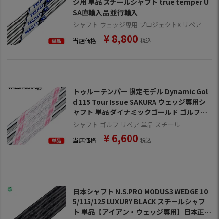
ジ用 単品 スチールシャフト true temper U
SA直輸入品 並行輸入
シャフト ウェッジ専用 プロジェクトX リペア
¥
8,800
当店価格
税込
トゥルーテンパー 限定モデル Dynamic Gol
d 115 Tour Issue SAKURA ウェッジ専用シ
ャフト 単品 ダイナミックゴールド ゴルフシ
ャフト 中元調子
シャフト ゴルフ リペア 単品 スチール
¥
6,600
当店価格
税込
日本シャフト N.S.PRO MODUS3 WEDGE 10
5/115/125 LUXURY BLACK スチールシャフ
ト 単品【アイアン・ウェッジ専用】日本正規