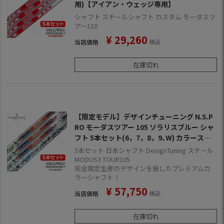
用)【アイアン・ウェッジ専用】
シャフト スチールシャフト カスタム モーダスツ
アー110
¥
29,260
当店価格
税込
在庫切れ
【限定モデル】デザインチューニング N.S.P
RO モーダスツアー 105 ソラリスブルー シャ
フト 5本セット(6，7，8，9､W) カラースチ
ール 日本正規品
5本セット 日本シャフト DesignTuning スチール
MODUS3 TOUR105
完全限定生産のデザインを施したプレミアムカ
ラーシャフト！
¥
57,750
当店価格
税込
在庫切れ