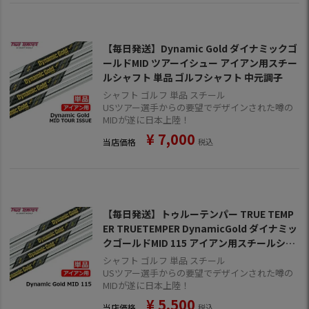
【毎日発送】Dynamic Gold ダイナミックゴ
ールドMID ツアーイシュー アイアン用スチー
ルシャフト 単品 ゴルフシャフト 中元調子
シャフト ゴルフ 単品 スチール
USツアー選手からの要望でデザインされた噂の
MIDが遂に日本上陸！
¥
7,000
当店価格
税込
【毎日発送】トゥルーテンパー TRUE TEMP
ER TRUETEMPER DynamicGold ダイナミッ
クゴールドMID 115 アイアン用スチールシャ
フト 単品 ゴルフシャフト 中調子
シャフト ゴルフ 単品 スチール
USツアー選手からの要望でデザインされた噂の
MIDが遂に日本上陸！
¥
5,500
当店価格
税込