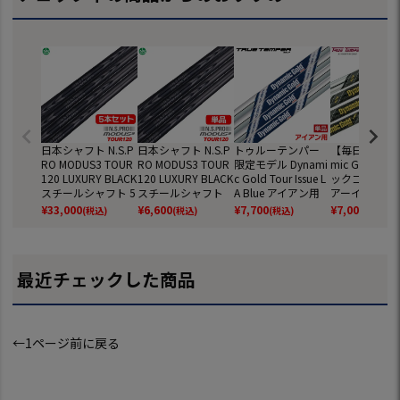
日本シャフト N.S.P
日本シャフト N.S.P
トゥルーテンパー
【毎日発送】D
RO MODUS3 TOUR
RO MODUS3 TOUR
限定モデル Dynami
mic Gold 
120 LUXURY BLACK
120 LUXURY BLACK
c Gold Tour Issue L
ックゴールドMI
スチールシャフト 5
スチールシャフト
A Blue アイアン用
アーイシュー 
本組(6，7，8，9，
単品(W)【アイア
スチールシャフト
アン用スチー
¥
33,000
¥
6,600
¥
7,700
¥
7,000
(税込)
(税込)
(税込)
(税込)
W)【アイアン・ウ
ン・ウェッジ専
単品 ダイナミック
ャフト 単品 
ェッジ専用】日本
用】日本正規品
ゴールド ゴルフシ
シャフト 中元
正規品
ャフト 元調子
最近チェックした商品
←1ページ前に戻る