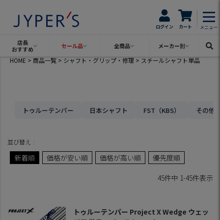
ログイン
カート
メニュー
店長
セール品
全商品
メーカー別
おすすめ
HOME
商品一覧
シャフト・グリップ・修理
スチールシャフト単品
トゥルーテンパー
日本シャフト
FST（KBS）
その他
並び替え
新着順
価格が安い順
価格が高い順
優先度順
45
件中
1
-
45
件表示
トゥルーテンパー Project X Wedge ウェッ