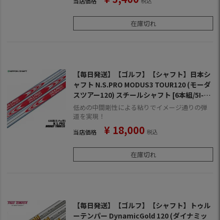
当店価格
税込
在庫切れ
【毎日発送】【ゴルフ】【シャフト】日本シ
ャフト N.S.PRO MODUS3 TOUR120 (モーダ
スツアー120) スチールシャフト [6本組/5I-P
W用]
低めの中間剛性による粘りでイメージ通りの弾
道を実現！
¥
18,000
当店価格
税込
在庫切れ
【毎日発送】【ゴルフ】【シャフト】トゥル
ーテンパー DynamicGold 120 (ダイナミッ