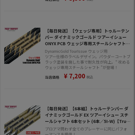
【毎日発送】【ウェッジ専用】トゥルーテン
パー ダイナミックゴールド ツアーイシュー
ONYX PCB ウェッジ専用スチールシャフト 3
7.0inch
DynamicGold TourIssue ウェッジ用
ツアー仕様のラベルデザイン。パウダーコートブ
ラック塗装を施した事で耐久性が向上。“ 攻める
ウェッジ専用スチールシャフト ”が登場！
¥
7,200
当店価格
税込
【毎日発送】【6本組】トゥルーテンパー ダ
イナミックゴールド EX ツアーイシュー スチ
ールシャフト 6本セット (6本／5I-W)【True
Temper】【DynamicGold】【TourIssu
プロアマ問わず全てのプレーヤーに同じパフォ
e】【ゴルフ】【シャフト】
ーマンスを提供！