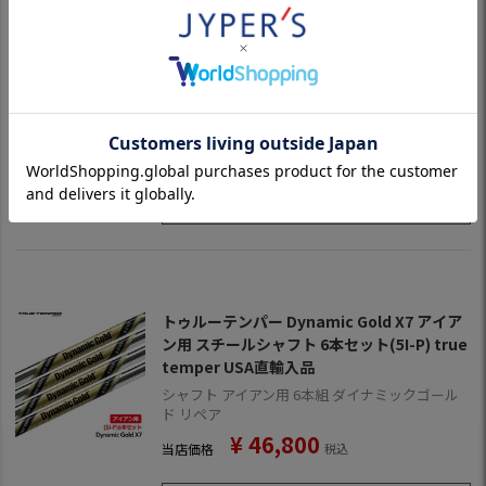
トゥルーテンパー Dynamic Gold 120 Tour I
ssue Wedge ウェッジ用 単品 スチールシャ
フト true temper USA直輸入品
シャフト ウェッジ専用 ダイナミックゴールド ツ
アーイシュー リペア
¥
7,800
当店価格
税込
在庫切れ
トゥルーテンパー Dynamic Gold X7 アイア
ン用 スチールシャフト 6本セット(5I-P) true
temper USA直輸入品
シャフト アイアン用 6本組 ダイナミックゴール
ド リペア
¥
46,800
当店価格
税込