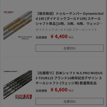
【毎日発送】トゥルーテンパー DynamicGol
d 105 (ダイナミックゴールド105) スチール
シャフト単品 [2I用、3I用、4I用、ウェッジ
用]【ゴルフ】【シャフト】
ダイナミックゴールド105 スチールシャフト
¥
4,400
当店価格
税込
在庫切れ
【在庫限り】日本シャフト N.S.PRO MODUS
3 TOUR115 ブランド10周年記念デザイン ス
チールシャフト (ウェッジ用) 数量限定品
¥
6,600
当店価格
税込
在庫切れ