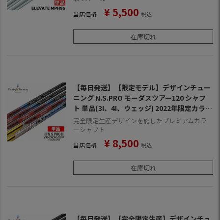
¥
5,500
当店価格
税込
在庫切れ
【毎日発送】【限定モデル】デザインチュー
ニング N.S.PRO モーダスツアー120 シャフ
ト 単品(3I、4I、ウェッジ) 2022年限定カラー
BISMUTH Black (ビスマス ブラック)
完全限定生産デザインを施したプレミアムカラ
ーシャフト
¥
8,500
当店価格
税込
在庫切れ
【毎日発送】【完全限定生産】デザインチュ