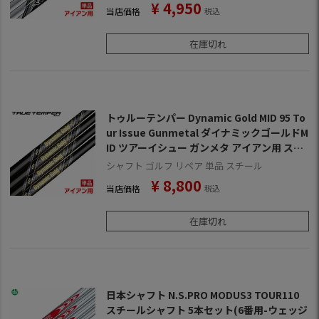
¥
4,950
当店価格
税込
在庫切れ
トゥルーテンパー Dynamic Gold MID 95 To
ur Issue Gunmetal ダイナミックゴールドM
ID ツアーイシュー ガンメタ アイアン用 スチ
ールシャフト 単品 ゴルフシャフト 中調子
シャフト ゴルフ リペア 単品 スチール
¥
8,800
当店価格
税込
在庫切れ
日本シャフト N.S.PRO MODUS3 TOUR110
スチールシャフト 5本セット(6番用-ウェッジ