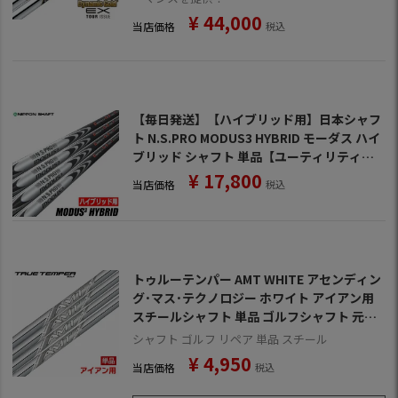
¥
44,000
当店価格
税込
【毎日発送】【ハイブリッド用】日本シャフ
ト N.S.PRO MODUS3 HYBRID モーダス ハイ
ブリッド シャフト 単品【ユーティリティ専
用】【スチールとカーボンのハイブリッド構
¥
17,800
当店価格
税込
造】【モーダス】
トゥルーテンパー AMT WHITE アセンディン
グ･マス･テクノロジー ホワイト アイアン用
スチールシャフト 単品 ゴルフシャフト 元調
子
シャフト ゴルフ リペア 単品 スチール
¥
4,950
当店価格
税込