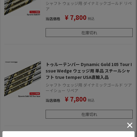
シャフト ウェッジ用 ダイナミックゴールド リペ
ア
¥
7,800
当店価格
税込
在庫切れ
トゥルーテンパー Dynamic Gold 105 Tour I
ssue Wedge ウェッジ用 単品 スチールシャ
フト true temper USA直輸入品
シャフト ウェッジ用 ダイナミックゴールド ツア
ーイシュー リペア
¥
7,800
当店価格
税込
在庫切れ