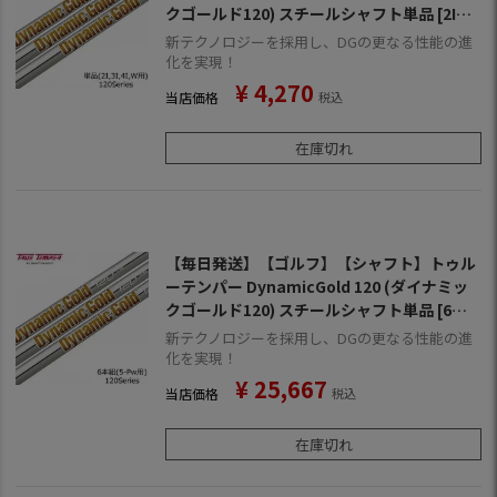
クゴールド120) スチールシャフト単品 [2I
用、3I用、4I用、ウェッジ用]
新テクノロジーを採用し、DGの更なる性能の進
化を実現！
¥
4,270
当店価格
税込
在庫切れ
【毎日発送】【ゴルフ】【シャフト】トゥル
ーテンパー DynamicGold 120 (ダイナミッ
クゴールド120) スチールシャフト単品 [6本
組/5I-PW用]
新テクノロジーを採用し、DGの更なる性能の進
化を実現！
¥
25,667
当店価格
税込
在庫切れ