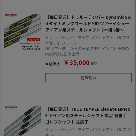
【毎日発送】トゥルーテンパー DynamicGol
d ダイナミックゴールドMID ツアーイシュー
アイアン用スチールシャフト 5本組 6番～ウ
ェッジ用 ゴルフシャフト 中元調子 DG MID
トゥルーテンパー アイアン用 シャフト ゴルフ 5
本セット スチール
USツアー選手からの要望でデザインされた噂の
MIDが遂に日本上陸
¥
35,000
当店価格
税込
在庫切れ
【毎日発送】TRUE TEMPER Elevate MPH 9
5 アイアン用スチールシャフト 単品 各番手
ゴルフシャフト 先調子
トゥルーテンパー アイアン用 シャフト ゴルフ 単
品 スチール