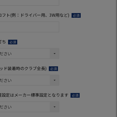
須)
フト(例：ドライバー用、3W用など)
(必
須)
打ち
(必
須)
ッド装着時のクラブ全長)
(必
須)
置設定はメーカー標準設定となります
(必
須)