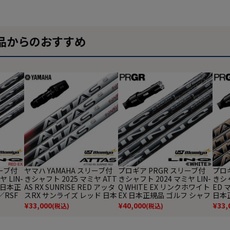
品からのおすすめ
ーブ付
ヤマハ YAMAHA スリーブ付
プロギア PRGR スリーブ付
プロギ
 LIN-
きシャフト 2025 マミヤ ATT
きシャフト 2024 マミヤ LIN-
きシャ
 日本正
AS RX SUNRISE RED アッタ
Q WHITE EX リンクホワイト
ED
／RSF
スRX サンライズ レッド 日本
EX 日本正規品 ゴルフ シャフ
日本
フト
正規品 （RMXシリーズ） ゴ
ト （RS+／RS各種／RSF各
（RS
¥
33,000
¥
40,000
¥
33,
(税込)
(税込)
ルフ シャフト
種）