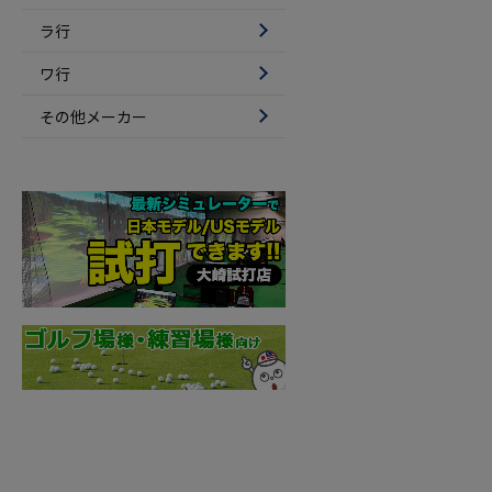
ラ行
ワ行
その他メーカー