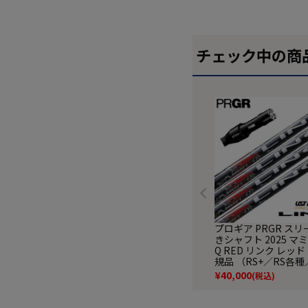
チェック中の商
プロギア PRGR スリ
きシャフト 2025 マミヤ
Q RED リンク レッド
規品 （RS+／RS各種
各種 ） ゴルフ シャ
¥
40,000
(税込)