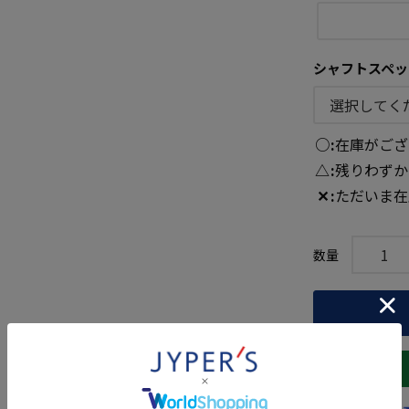
シャフトスペッ
○
在庫がござ
△
残りわずか
✕
ただいま在