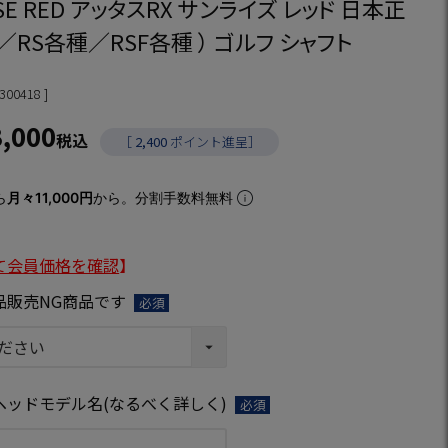
ISE RED アッタスRX サンライズ レッド 日本正
+／RS各種／RSF各種 ） ゴルフ シャフト
300418
3,000
税込
［
2,400
ポイント進呈］
ら
月々11,000円
から。分割手数料無料
て会員価格を確認
】
品販売NG商品です
(必
須)
ヘッドモデル名(なるべく詳しく)
(必