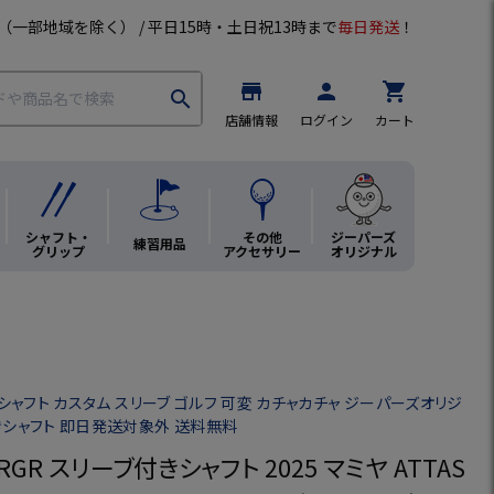
（一部地域を除く） / 平日15時・土日祝13時まで
毎日発送
！
store
person
shopping_cart
search
店舗情報
ログイン
カート
シャフト・
その他
ジーパーズ
練習用品
グリップ
アクセサリー
オリジナル
 シャフト カスタム スリーブ ゴルフ 可変 カチャカチャ ジーパーズオリジ
きシャフト 即日発送対象外 送料無料
RGR スリーブ付きシャフト 2025 マミヤ ATTAS