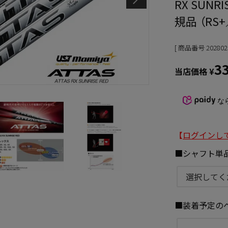
RX SUNR
規品 （RS
商品番号
202802
3
当店価格
¥
な
【
ログインし
■シャフト単
■装着予定の