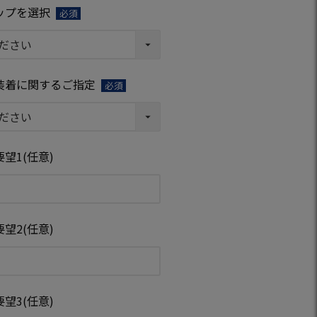
ップを選択
(必
須)
装着に関するご指定
(必
須)
望1(任意)
望2(任意)
望3(任意)