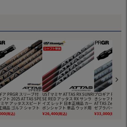
ア PRGR スリーブ付
USTマミヤ ATTAS RX SUNRI
プロギア PRGR 
フト 2025 ATTAS SPE
SE RED アッタス RX サンラ
きシャフト 2024 
 マミヤ アッタススピード
イズ レッド 日本正規品 カー
ATTAS Zebra 
正規品 ゴルフ シャフト
ボンシャフト 単品 ウッド用
ゼブラバージョン
+／RS各種／RSF各種）
カーボンシャフト ゴルフ シ
品 ゴルフ シャフト
000
¥
26,400
¥
33,000
(税込)
(税込)
(税込)
ャフト
RS各種／RSF各