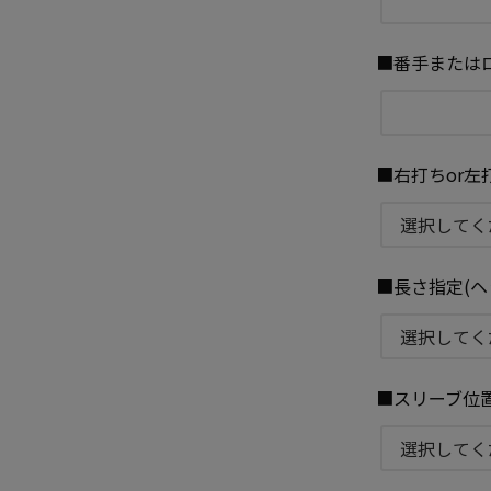
■番手またはロ
■右打ちor左
■長さ指定(ヘ
■スリーブ位