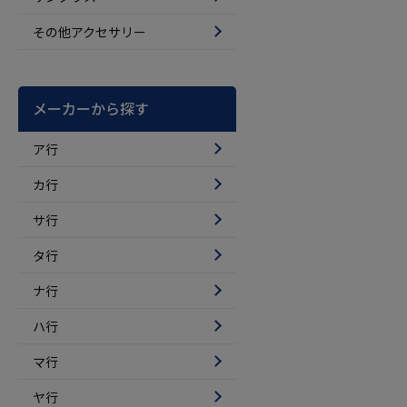
その他アクセサリー
メーカーから探す
ア行
カ行
サ行
タ行
ナ行
ハ行
マ行
ヤ行