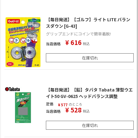
【毎日発送】【ゴルフ】ライト LITE バラン
スダウン [G-43]
グリップエンドにコインで簡単着脱!
¥
616
当店価格
税込
在庫切れ
【毎日発送】【鉛】タバタ Tabata 薄型ウエ
イト50 GV-0625 ヘッドバランス調整
定価
のところ
¥
577
¥
528
当店価格
税込
在庫切れ