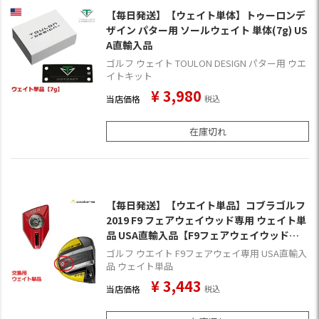
【毎日発送】【ウェイト単体】トゥーロンデ
ザイン パター用 ソールウェイト 単体(7g) US
A直輸入品
ゴルフ ウェイト TOULON DESIGN パター用 ウエ
イトキット
¥
3,980
当店価格
税込
在庫切れ
【毎日発送】【ウエイト単品】コブラゴルフ
2019 F9 フェアウェイウッド専用 ウェイト単
品 USA直輸入品【F9フェアウェイウッド専
用】【10g,15g,19g】
ゴルフ ウエイト F9フェアウェイ専用 USA直輸入
品 ウェイト単品
¥
3,443
当店価格
税込