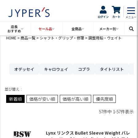
ログイン
カート
メニュー
店長
セール品
全商品
メーカー別
おすすめ
HOME
商品一覧
シャフト・グリップ・修理
調整用鉛・ウェイト
オデッセイ
キャロウェイ
コブラ
タイトリスト
テ
並び替え
新着順
価格が安い順
価格が高い順
優先度順
57
件中
1
-
57
件表示
Lynx リンクス Bullet Sleeve Weight バレ