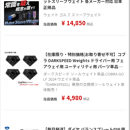
ットスリーブウェイト 各メーカー対応 日本
正規品
ウェイト ゴルフ スリーブウェイト
¥
14,850
当店価格
税込
【在庫限り・特別価格|お取り寄せ不可】コブ
ラ DARKSPEED Weights ドライバー用 フェ
アウェイ用 ユーティリティ用 パーツ単品 US
A直輸入品 COBRA GOLF【ウエイト単品】
ダークスピード ソールウェイト単品 COBRA GO
LF 2024 ウエイト単品
『DARKSPEED』専用の交換用ソールウェイト単
体販売！
¥
4,980
当店価格
税込
【毎日発送】ダイヤ バランスプレート036 調