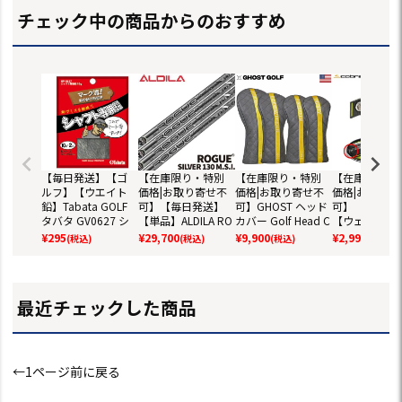
チェック中の商品からのおすすめ
【毎日発送】【ゴ
【在庫限り・特別
【在庫限り・特別
【在庫限り・
ルフ】【ウエイト
価格|お取り寄せ不
価格|お取り寄せ不
価格|お取り寄
鉛】Tabata GOLF
可】【毎日発送】
可】GHOST ヘッド
可】【毎日発
タバタ GV0627 シ
【単品】ALDILA RO
カバー Golf Head C
【ウェイト単
ャフト専用鉛 10g
GUE SILVER 130 M.
over - MAVERICK ゴ
コブラ 2021 R
¥
295
¥
29,700
¥
9,900
¥
2,990
(税込)
(税込)
(税込)
(税込)
S.I ウッド用カーボ
ースト ドライバー
PEED 各種フ
ンシャフト単品 20
用 フェアウェイ用
ェイ＆ハイブ
20 日本モデル アル
2024年モデル USA
ド専用 交換ウ
ディラ ローグ シル
直輸入品 並行輸入
ト (3g,7g,11g
最近チェックした商品
バー【シャフト単
直輸入品【ア
体】
タブルウェイ
←1ページ前に戻る