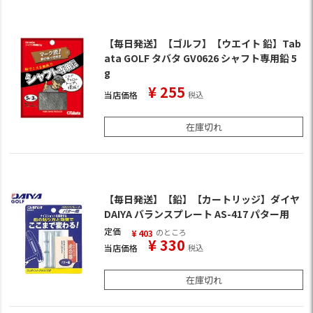
【毎日発送】【ゴルフ】【ウエイト 鉛】Tab
ata GOLF タバタ GV0626 シャフト専用鉛 5
g
¥
255
当店価格
税込
在庫切れ
【毎日発送】【鉛】【カートリッジ】ダイヤ
DAIYA バランスプレート AS-417 パター用
定価
のところ
¥
403
¥
330
当店価格
税込
在庫切れ