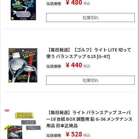
¥
480
当店価格
税込
在庫切れ
【毎日発送】【ゴルフ】ライト LITE 切って
使う バランスアップ 0.15 [G-47]
¥
440
当店価格
税込
在庫切れ
【毎日発送】ライト バランスアップ スーパ
ー18 台紙 BOX 調整用 鉛 G-36 メンテナンス
用品 日本正規品
¥
528
当店価格
税込