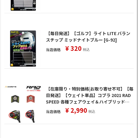
【毎日発送】【ゴルフ】ライト LITE バラン
スチップ ミッドナイトブルー [G-92]
¥
320
当店価格
税込
【在庫限り・特別価格|お取り寄せ不可】【毎
日発送】【ウェイト単品】コブラ 2021 RAD
SPEED 各種フェアウェイ＆ハイブリッド専
用 交換ウェイト (3g,7g,11g) USA直輸入品
¥
2,990
当店価格
税込
【アジャスタブルウェイト】