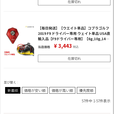
在庫切れ
【毎日発送】【ウエイト単品】コブラゴルフ
2019 F9 ドライバー専用 ウェイト単品 USA直
輸入品【F9ドライバー専用】【6g,10g,14g,
18g】
¥
3,443
当店価格
税込
在庫切れ
並び替え
新着順
価格が安い順
価格が高い順
優先度順
57
件中
1
-
57
件表示