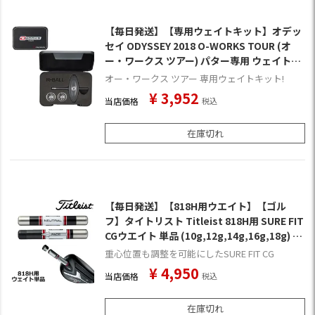
【毎日発送】【専用ウェイトキット】オデッ
セイ ODYSSEY 2018 O-WORKS TOUR (オ
ー・ワークス ツアー) パター専用 ウェイトキ
ット [R-BALL専用](日本正規品)
オー・ワークス ツアー 専用ウェイトキット!
¥
3,952
当店価格
税込
在庫切れ
【毎日発送】【818H用ウエイト】【ゴル
フ】タイトリスト Titleist 818H用 SURE FIT
CGウエイト 単品 (10g,12g,14g,16g,18g) [S
FCGWH88]
重心位置も調整を可能にしたSURE FIT CG
¥
4,950
当店価格
税込
在庫切れ