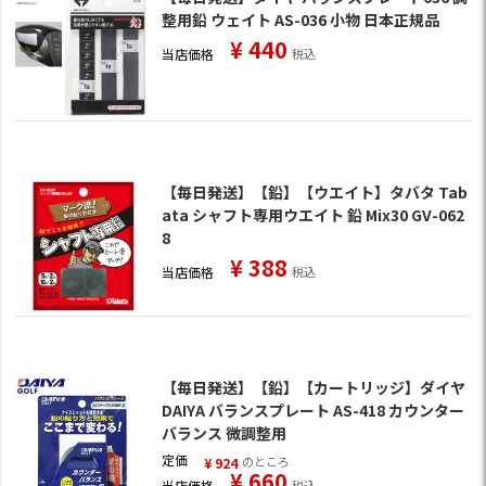
整用鉛 ウェイト AS-036 小物 日本正規品
¥
440
当店価格
税込
【毎日発送】【鉛】【ウエイト】タバタ Tab
ata シャフト専用ウエイト 鉛 Mix30 GV-062
8
¥
388
当店価格
税込
【毎日発送】【鉛】【カートリッジ】ダイヤ
DAIYA バランスプレート AS-418 カウンター
バランス 微調整用
定価
のところ
¥
924
¥
660
当店価格
税込