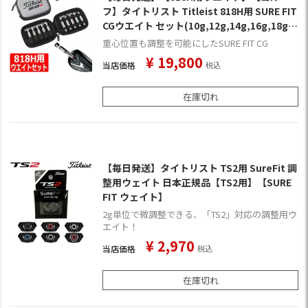
フ】タイトリスト Titleist 818H用 SURE FIT
CGウエイト セット(10g,12g,14g,16g,18g)
[SFCGWH88-KIT]
重心位置も調整を可能にしたSURE FIT CG
¥
19,800
当店価格
税込
在庫切れ
【毎日発送】タイトリスト TS2用 SureFit 調
整用ウェイト 日本正規品【TS2用】【SURE
FIT ウェイト】
2g単位で微調整できる、「TS2」対応の調整用ウ
エイト！
¥
2,970
当店価格
税込
在庫切れ