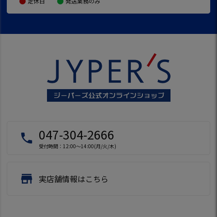
定休日
発送業務のみ
047-304-2666
local_phone
受付時間：12:00～14:00(月/火/木)
store
実店舗情報はこちら