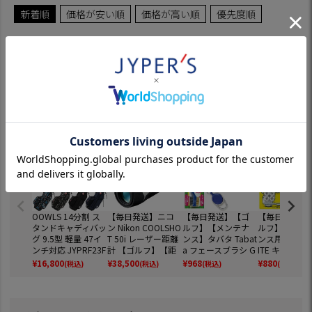
新着順
価格が安い順
価格が高い順
優先度順
5
件中
1
-
5
件表示
チェック中の商品からのおすすめ
OOWLS 14分割 ス
【毎日発送】ニコ
【毎日発送】【ゴ
【毎日発送】
タンドキャディバッ
ン Nikon COOLSHO
ルフ】【メンテナ
ルフ】【メン
グ 9.5型 軽量 47イ
T 50i レーザー距離
ンス】タバタ Tabat
ンス用品】ライ
ンチ対応 JYPRF23F
計 【ゴルフ】【距
a フェースブラシ G
ITE キャディ
SB 【JYPER'Sオリ
離測定器】
V0697【2種類のブ
ホック補修キ
¥
16,800
¥
38,500
¥
968
¥
880
(税込)
(税込)
(税込)
(税込)
ジナル商品】
ラシがセット
G-389
に！】