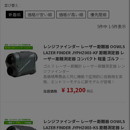
並び替え
新着順
価格が安い順
価格が高い順
優先度順
5
件中
1
-
5
件表示
レンジファインダー レーザー距離器 OOWLS
LAZER FINDER JYPHZ003-KF 距離測定器 レ
ーザー距離測定器 コンパクト 軽量 ゴルフ ジ
ーパーズオリジナルモデル
ゴルフ レーザー距離計 レーザー距離測定器 レン
ジファインダー
高価格帯商品と同じ機能で圧倒的に低価格を実
現、エントリーモデルに新モデルが登場！
¥
13,200
当店価格
税込
レンジファインダー レーザー距離器 OOWLS
LAZER FINDER JYPHZ003-KS 距離測定器 レ