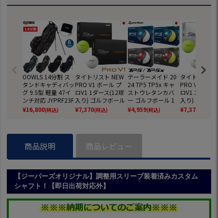
OOWLS 14分割 ス
タイトリスト NEW
テーラーメイド 20
タイトリスト 
タンドキャディバッ
PRO V1 ボール プ
24 TP5 TP5x キャ
PRO V1x ボ
グ 9.5型 軽量 47イ
ロV1 1ダース(12球
ストウレタンカバ
ロV1 1ダース(
ンチ対応 JYPRF23F
入り) ゴルフボール
ー ゴルフボール 1
入り) ゴルフ
SB 【JYPER'Sオリ
2025年モデル TITL
ダース 全12球 日本
2025年モデル 
¥
16,800
¥
7,370
¥
4,959
¥
7,370
(税込)
(税込)
(税込)
(税込)
ジナル商品】
EIST 日本正規品
正規品
EIST 日本正規
商品説明
商品レビュー
【ジーパーズオリジナル】調整用スリーブ装着済みカスタム
シャフト！【即日出荷対応外】