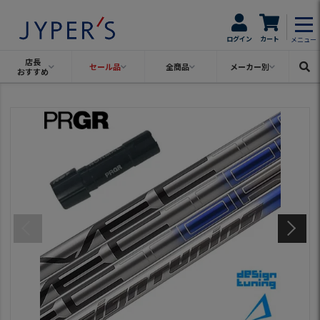
ログイン
カート
メニュー
店長
セール品
全商品
メーカー別
おすすめ