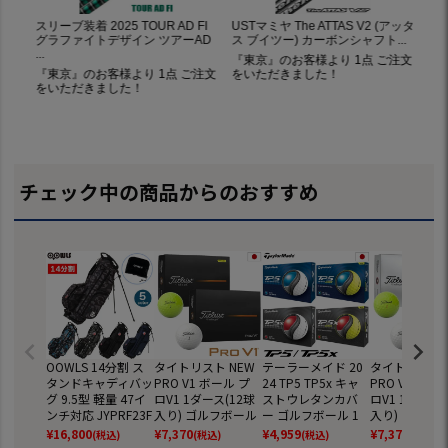
チェック中の商品からのおすすめ
OOWLS 14分割 ス
タイトリスト NEW
テーラーメイド 20
タイトリスト 
タンドキャディバッ
PRO V1 ボール プ
24 TP5 TP5x キャ
PRO V1x ボ
グ 9.5型 軽量 47イ
ロV1 1ダース(12球
ストウレタンカバ
ロV1 1ダース(
ンチ対応 JYPRF23F
入り) ゴルフボール
ー ゴルフボール 1
入り) ゴルフ
SB 【JYPER'Sオリ
2025年モデル TITL
ダース 全12球 日本
2025年モデル 
¥
16,800
¥
7,370
¥
4,959
¥
7,370
(税込)
(税込)
(税込)
(税込)
ジナル商品】
EIST 日本正規品
正規品
EIST 日本正規