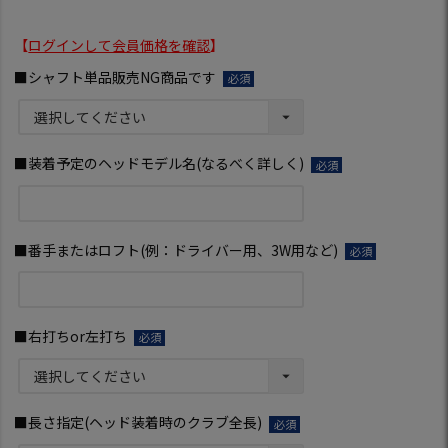
【
ログインして会員価格を確認
】
■シャフト単品販売NG商品です
(必
須)
■装着予定のヘッドモデル名(なるべく詳しく)
(必
須)
■番手またはロフト(例：ドライバー用、3W用など)
(必
須)
■右打ちor左打ち
(必
須)
■長さ指定(ヘッド装着時のクラブ全長)
(必