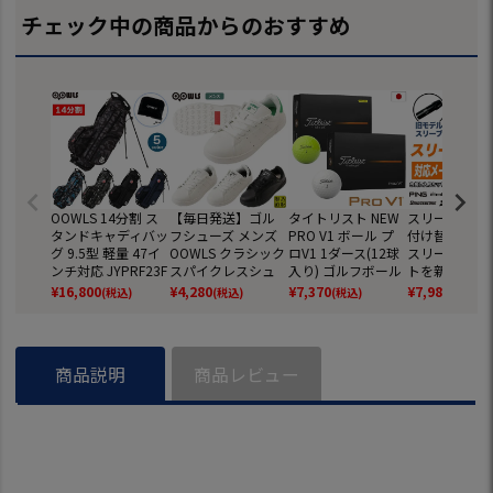
チェック中の商品からのおすすめ
OOWLS 14分割 ス
【毎日発送】ゴル
タイトリスト NEW
スリーブ交換 
タンドキャディバッ
フシューズ メンズ
PRO V1 ボール プ
付け替え お持
グ 9.5型 軽量 47イ
OOWLS クラシック
ロV1 1ダース(12球
スリーブ付き
ンチ対応 JYPRF23F
スパイクレスシュ
入り) ゴルフボール
トを新たにご
SB 【JYPER'Sオリ
ーズ JYPRF003 ス
2025年モデル TITL
スリーブへ付
¥
16,800
¥
4,280
¥
7,370
¥
7,980
(税込)
(税込)
(税込)
(税込)
ジナル商品】
パイクレスシューズ
EIST 日本正規品
ます 各メーカ
スパイクレス シュ
応 ゴルフ シ
ーズ ジーパーズ ス
ニーカータイプ gol
商品説明
商品レビュー
f 防水 靴 グッズ お
しゃれ スパイクレ
スゴルフシューズ
普段履き ゴルフの
靴