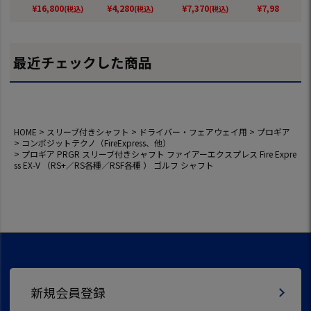
SB 【JYPER'Sオリ
ーズ JYPRF003 ス
2025年モデル TITL
スリーブへ付
¥
16,800
¥
4,280
¥
7,370
¥
7,980
(税込)
(税込)
(税込)
(税込)
ジナル商品】
パイクレスシューズ
EIST 日本正規品
ます 各メーカ
スパイクレス シュ
応 ゴルフ シ
ーズ ジーパーズ ス
ニーカータイプ gol
最近チェックした商品
f 防水 靴 グッズ お
しゃれ スパイクレ
スゴルフシューズ
普段履き ゴルフの
靴
HOME
スリーブ付きシャフト
ドライバー・フェアウェイ用
プロギア
コンポジットテクノ（FireExpress、他）
プロギア PRGR スリーブ付きシャフト ファイアーエクスプレス Fire Expre
ss EX-V （RS+／RS各種／RSF各種 ） ゴルフ シャフト
新規会員登録