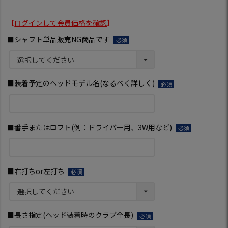
【
ログインして会員価格を確認
】
■シャフト単品販売NG商品です
(必
須)
■装着予定のヘッドモデル名(なるべく詳しく)
(必
須)
■番手またはロフト(例：ドライバー用、3W用など)
(必
須)
■右打ちor左打ち
(必
須)
■長さ指定(ヘッド装着時のクラブ全長)
(必