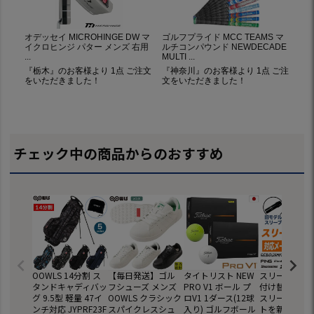
チェック中の商品からのおすすめ
OOWLS 14分割 ス
【毎日発送】ゴル
タイトリスト NEW
スリーブ交換 
タンドキャディバッ
フシューズ メンズ
PRO V1 ボール プ
付け替え お持
グ 9.5型 軽量 47イ
OOWLS クラシック
ロV1 1ダース(12球
スリーブ付き
ンチ対応 JYPRF23F
スパイクレスシュ
入り) ゴルフボール
トを新たにご