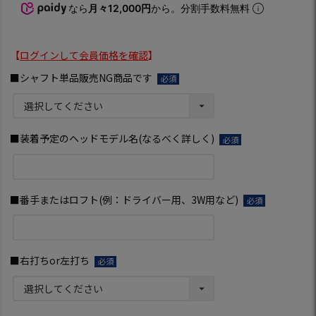
なら
月々12,000円
から。分割手数料無料
【
ログインして会員価格を確認
】
■シャフト単品販売NG商品です
(必
須)
■装着予定のヘッドモデル名(なるべく詳しく)
(必
須)
■番手またはロフト(例：ドライバー用、3W用など)
(必
須)
■右打ちor左打ち
(必
須)