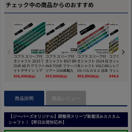
チェック中の商品からのおすすめ
コブラ スリーブ付
コブラ スリーブ付
コブラ スリーブ付
コブラ スリー
きシャフト 2025 T
きシャフト BGT BR
きシャフト 2024 日
きシャフト 20
OUR AD FI グラファ
AVA TOUR ブラーバ
本シャフト VULCAN
シレウス XTM 
イトデザイン ツア
ツアー USA直輸入
US バルカヌス 日本
ラッシュ 日本
ーAD FI 日本正規品
品 日本未発売 (DS-
正規品 ゴルフ シャ
品 ゴルフ シ
¥
36,000
¥
39,600
¥
59,800
¥
44,000
(税込)
(税込)
(税込)
(税込)
ゴルフ シャフト (D
ADAPT／DARKSPE
フト (AEROJET／LT
(DS-ADAPT／
S-ADAPT／DARKSP
ED／AEROJET／LT
Dx／RADSPEED／S
SPEED／AERO
EED／AEROJET／LT
Dx／RADSPEED／S
PEEDZONE)
／LTDx)
Dx／RADSPEED／S
PEEDZONE)
商品説明
商品レビュー
PEEDZONE)
【ジーパーズオリジナル】調整用スリーブ装着済みカスタム
シャフト！【即日出荷対応外】