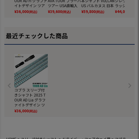
OUR AD FI グラファ
AVA TOUR ブラーバ
本シャフト VULCAN
シレウス XTM 
イトデザイン ツア
ツアー USA直輸入
US バルカヌス 日本
ラッシュ 日本
ーAD FI 日本正規品
品 日本未発売 (DS-
正規品 ゴルフ シャ
品 ゴルフ シ
¥
36,000
¥
39,600
¥
59,800
¥
44,000
(税込)
(税込)
(税込)
(税込)
ゴルフ シャフト (D
ADAPT／DARKSPE
フト (AEROJET／LT
(DS-ADAPT／
S-ADAPT／DARKSP
ED／AEROJET／LT
Dx／RADSPEED／S
SPEED／AERO
EED／AEROJET／LT
Dx／RADSPEED／S
PEEDZONE)
／LTDx)
Dx／RADSPEED／S
PEEDZONE)
最近チェックした商品
PEEDZONE)
コブラ スリーブ付
きシャフト 2025 T
OUR AD Lia グラフ
ァイトデザイン ツ
アーAD ライア 日本
¥
36,000
(税込)
正規品 ゴルフ シャ
フト (DS-ADAPT／D
ARKSPEED／AEROJ
ET／LTDx／RADSP
EED)
HOME
スリーブ付きシャフト
ドライバー・フェアウェイ用
コブラ