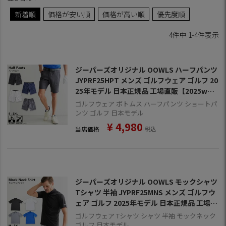
新着順
価格が安い順
価格が高い順
優先度順
4
件中
1
-
4
件表示
ジーパーズオリジナル OOWLS ハーフパンツ
JYPRF25HPT メンズ ゴルフウェア ゴルフ 20
25年モデル 日本正規品 工場直販【2025wea
rJY】
ゴルフウェア ボトムス ハーフパンツ ショートパ
ンツ ゴルフ 日本モデル
¥
4,980
当店価格
税込
ジーパーズオリジナル OOWLS モックシャツ
Tシャツ 半袖 JYPRF25MNS メンズ ゴルフウ
ェア ゴルフ 2025年モデル 日本正規品 工場直
販
ゴルフウェア Tシャツ シャツ 半袖 モックネック
ゴルフ 日本モデル