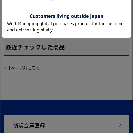
プーマ メンズ ゴル
キャロウェイ 半袖
プーマ メンズ ゴル
キャロウェイ 
フ PB ショーツ 637
スウェットシャツ C
フ PB ジョガー パ
プリントハイ
961 ゴルフ PUMA 2
25217201 レディー
ンツ 637960 ゴル
ジカノコシャツ
026年モデル 日本
ス Callaway ゴルフ
フ PUMA 2026年モ
5234103 メン
正規品
ウェア 2025秋冬モ
デル 日本正規品
llaway ゴル
¥
10,890
¥
8,580
¥
11,880
¥
7,194
(税込)
(税込)
(税込)
(税込)
デル 日本正規品
ア 2025秋冬
日本正規品
最近チェックした商品
←1ページ前に戻る
新規会員登録