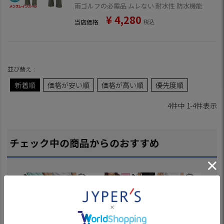
雨ゴルフの必需品 ムレない 耐水性 防水機能
¥
4,280
当店価格
税込
並び替え
新着順
価格が安い順
価格が高い順
優先度順
4
件中
1
-
4
件表示
チェック中の商品からのおすすめ