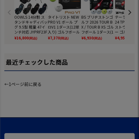
OOWLS 14分割 ス
タイトリスト NEW
BS ブリヂストンゴ
テーラーメイド
タンドキャディバッ
PRO V1 ボール プ
ルフ 2026 TOUR B
24 TP5 TP5x
グ 9.5型 軽量 47イ
ロV1 1ダース(12球
X / TOUR B XS ゴル
ストウレタン
ンチ対応 JYPRF23F
入り) ゴルフボール
フボール 1ダース(1
ー ゴルフボール
SB 【JYPER'Sオリ
2025年モデル TITL
2球入) ツアーB ゴ
ダース 全12球
¥
16,800
¥
7,370
¥
6,930
¥
4,959
(税込)
(税込)
(税込)
(税込)
ジナル商品】
EIST 日本正規品
ルフ 2026年モデル
正規品
BRIDGESTONE GO
LF 日本正規品
最近チェックした商品
←1ページ前に戻る