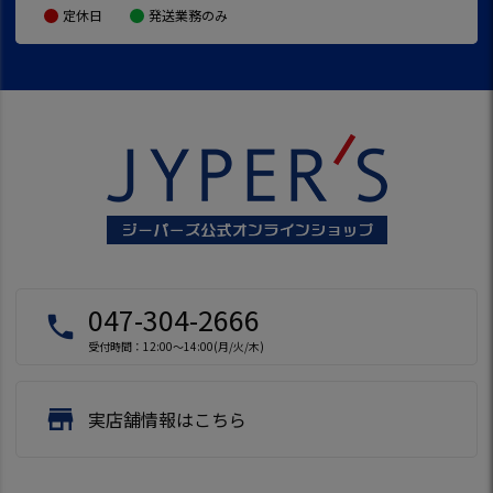
定休日
発送業務のみ
047-304-2666
local_phone
受付時間：12:00～14:00(月/火/木)
store
実店舗情報はこちら