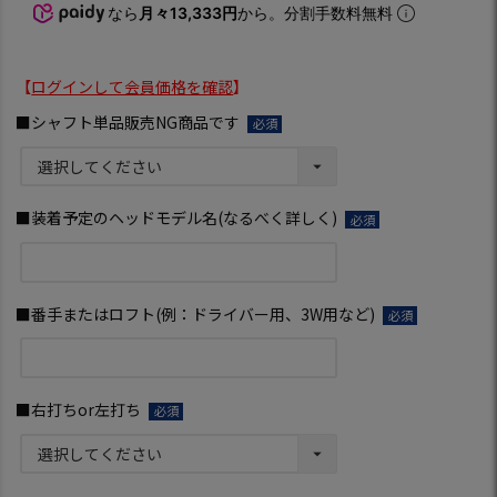
なら
月々13,333円
から。分割手数料無料
【
ログインして会員価格を確認
】
■シャフト単品販売NG商品です
(必
須)
■装着予定のヘッドモデル名(なるべく詳しく)
(必
須)
■番手またはロフト(例：ドライバー用、3W用など)
(必
須)
■右打ちor左打ち
(必
須)