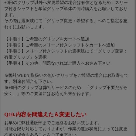
±0円のグリップ以外へ変更希望の場合は有償となるため、スリー
ブ付きシャフトと希望グリップ単体の同時購入をお願いしており
ます。
その際は選択肢にて「グリップ変更：希望する」へのご指定を忘
れずにお願いします。
【手順１】ご希望のグリップをカートへ追加
【手順２】ご希望のスリーブ付きシャフトをカートへ追加
【手順３】スリーブ付きシャフトの選択肢にて「グリップ変更：
有償グリップ」を選択
【手順４】その他、問題なければご購入へお進み下さい
※弊社WEBで取扱いの無いグリップをご希望の場合はお取寄せで
す。別途お問合せ下さい。
※±0円のグリップは弊社サービスのため、「グリップ不要だから
安く…」等のご要望にはお応え出来かねます。
Q10.内容を間違えた＆変更したい
お早めに弊社通販部までご連絡をお願い致します。
可能な限り対応しておりますが、作業の進捗状況によっては変更
不可の場合もあることをご了承下さい。