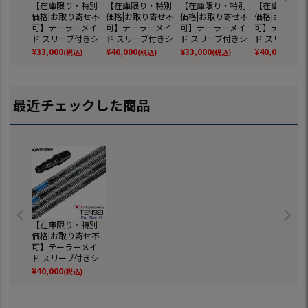
【在庫限り・特別
【在庫限り・特別
【在庫限り・特別
【在庫限り・
価格|お取り寄せ不
価格|お取り寄せ不
価格|お取り寄せ不
価格|お取り寄
可】テーラーメイ
可】テーラーメイ
可】テーラーメイ
可】テーラー
ド スリーブ付きシ
ド スリーブ付きシ
ド スリーブ付きシ
ド スリーブ付
ャフト 2024 三菱ケ
ャフト 三菱ケミカ
ャフト 2025 三菱ケ
ャフト 三菱ケ
¥
33,000
¥
40,000
¥
33,000
¥
40,000
(税込)
(税込)
(税込)
(税込)
ミカル Diamana W
ル Tensei Pro Oran
ミカル Diamana R
ル Tensei Pro 
B (BRNR MINI／STE
ge 1K (STEALTH／SI
B ディアマナRB 日
1K (SIM／Origi
ALTH／SIM／GLOIR
M2／SIM／Original
本正規品 (Qi35／Qi
ne／Gloire F
E／M6～M1／RBZ)
One／Gloire F2／M
10／BRNR MINI／S
～M1／RBZ／R
最近チェックした商品
6～M1／RBZ)
TEALTH／SIM)
【在庫限り・特別
価格|お取り寄せ不
可】テーラーメイ
ド スリーブ付きシ
ャフト 三菱ケミカ
¥
40,000
(税込)
ル TENSEI Pro Blue
1K (2023) (BRNR MI
NI／STEALTH／SIM