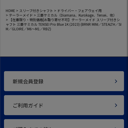
／GLOIRE／M6～M
1／RBZ)
HOME
スリーブ付きシャフト
ドライバー・フェアウェイ用
テーラーメイド
三菱ケミカル（Diamana、Kurokage、Tensei、他）
【在庫限り・特別価格|お取り寄せ不可】テーラーメイド スリーブ付きシ
ャフト 三菱ケミカル TENSEI Pro Blue 1K (2023) (BRNR MINI／STEALTH／SI
M／GLOIRE／M6～M1／RBZ)
新規会員登録
ご利用ガイド