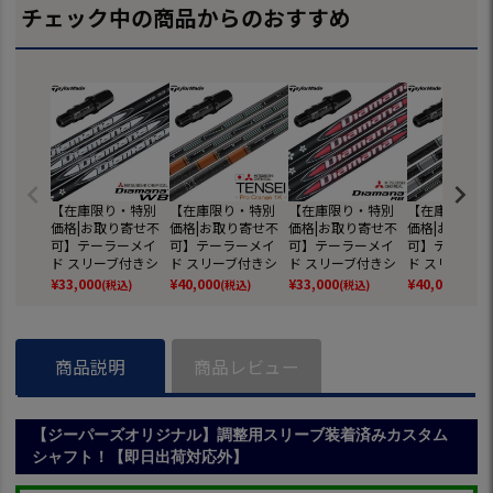
チェック中の商品からのおすすめ
【在庫限り・特別
【在庫限り・特別
【在庫限り・特別
【在庫限り・
価格|お取り寄せ不
価格|お取り寄せ不
価格|お取り寄せ不
価格|お取り寄
可】テーラーメイ
可】テーラーメイ
可】テーラーメイ
可】テーラー
ド スリーブ付きシ
ド スリーブ付きシ
ド スリーブ付きシ
ド スリーブ付
ャフト 2024 三菱ケ
ャフト 三菱ケミカ
ャフト 2025 三菱ケ
ャフト 三菱ケ
¥
33,000
¥
40,000
¥
33,000
¥
40,000
(税込)
(税込)
(税込)
(税込)
ミカル Diamana W
ル Tensei Pro Oran
ミカル Diamana R
ル Tensei Pro 
B (BRNR MINI／STE
ge 1K (STEALTH／SI
B ディアマナRB 日
1K (SIM／Origi
ALTH／SIM／GLOIR
M2／SIM／Original
本正規品 (Qi35／Qi
ne／Gloire F
E／M6～M1／RBZ)
One／Gloire F2／M
10／BRNR MINI／S
～M1／RBZ／R
商品説明
商品レビュー
6～M1／RBZ)
TEALTH／SIM)
【ジーパーズオリジナル】調整用スリーブ装着済みカスタム
シャフト！【即日出荷対応外】