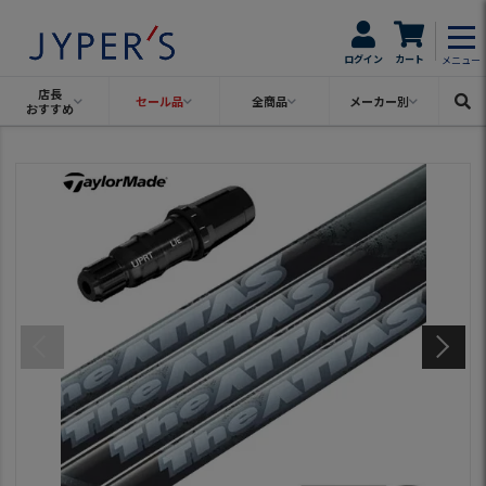
ログイン
カート
メニュー
店長
セール品
全商品
メーカー別
おすすめ