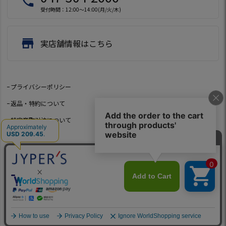
local_phone
受付時間：12:00～14:00(月/火/木)
store
実店舗情報はこちら
プライバシーポリシー
返品・特約について
特定商取引法について
会社概要
よくあるご質問
お問い合わせ
©2021 Jeep