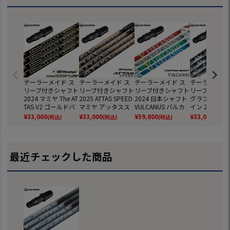
テーラーメイド ス
テーラーメイド ス
テーラーメイド ス
テーラーメイド
リーブ付きシャフト
リーブ付きシャフト
リーブ付きシャフト
リーブ付きシ
2024 マミヤ The AT
2025 ATTAS SPEED
2024 日本シャフト
グラファイト
TAS V2 ゴールドバ
マミヤ アッタスス
VULCANUS バルカ
イン 2023 秩
ージョン 日本正規
ピード 日本正規品
ヌス 日本正規品 ゴ
ドライバー用 
¥
33,000
¥
33,000
¥
59,800
¥
33,000
(税込)
(税込)
(税込)
(税込)
品 ゴルフ シャフト
ゴルフ シャフト (Qi
ルフ シャフト (BRN
正規品 (BRNR 
(BRNR MINI／STEA
35／Qi10／BRNR
R MINI／STEALTH／
／STEALTH／
LTH／SIM／GLOIRE
MINI／STEALTH／SI
SIM／GLOIRE／M6
GLOIRE／M6
／M6～M1／RBZ)
M)
～M1／RBZ)
／RBZ)
最近チェックした商品