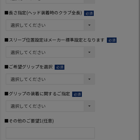
須)
■長さ指定(ヘッド装着時のクラブ全長)
(必
須)
■スリーブ位置設定はメーカー標準設定となります
(必
須)
■ご希望グリップを選択
(必
須)
■グリップの装着に関するご指定
(必
須)
■その他のご要望1(任意)