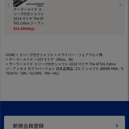
テーラーメイド ス
リーブ付きシャフト
2024 マミヤ The AT
TAS Zebra ジ・アッ
タス ゼブラバージ
¥
33,000
(税込)
ョン 日本正規品 ゴ
ルフ シャフト (BRN
R MINI／STEALTH／
SIM／GLOIRE／M6
～M1)
HOME
スリーブ付きシャフト
ドライバー・フェアウェイ用
テーラーメイド
USTマミヤ（Attas、他）
テーラーメイド スリーブ付きシャフト 2024 マミヤ The ATTAS Zebra
ジ・アッタス ゼブラバージョン 日本正規品 ゴルフ シャフト (BRNR MINI／S
TEALTH／SIM／GLOIRE／M6～M1)
新規会員登録