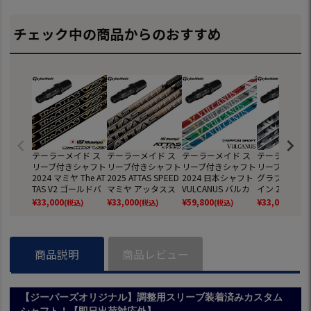
チェック中の商品からのおすすめ
テーラーメイド ス
テーラーメイド ス
テーラーメイド ス
テーラーメイド
リーブ付きシャフト
リーブ付きシャフト
リーブ付きシャフト
リーブ付きシ
2024 マミヤ The AT
2025 ATTAS SPEED
2024 日本シャフト
グラファイト
TAS V2 ゴールドバ
マミヤ アッタスス
VULCANUS バルカ
イン 2023 秩
ージョン 日本正規
ピード 日本正規品
ヌス 日本正規品 ゴ
ドライバー用 
¥
33,000
¥
33,000
¥
59,800
¥
33,000
(税込)
(税込)
(税込)
(税込)
品 ゴルフ シャフト
ゴルフ シャフト (Qi
ルフ シャフト (BRN
正規品 (BRNR 
(BRNR MINI／STEA
35／Qi10／BRNR
R MINI／STEALTH／
／STEALTH／
LTH／SIM／GLOIRE
MINI／STEALTH／SI
SIM／GLOIRE／M6
GLOIRE／M6
／M6～M1／RBZ)
M)
～M1／RBZ)
／RBZ)
商品説明
商品レビュー
【ジーパーズオリジナル】調整用スリーブ装着済みカスタム