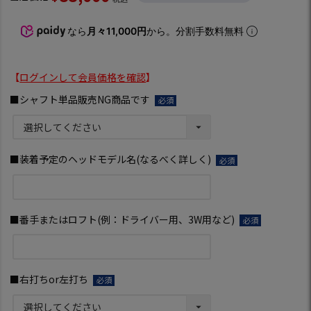
なら
月々11,000円
から。分割手数料無料
【
ログインして会員価格を確認
】
■シャフト単品販売NG商品です
(必
須)
■装着予定のヘッドモデル名(なるべく詳しく)
(必
須)
■番手またはロフト(例：ドライバー用、3W用など)
(必
須)
■右打ちor左打ち
(必