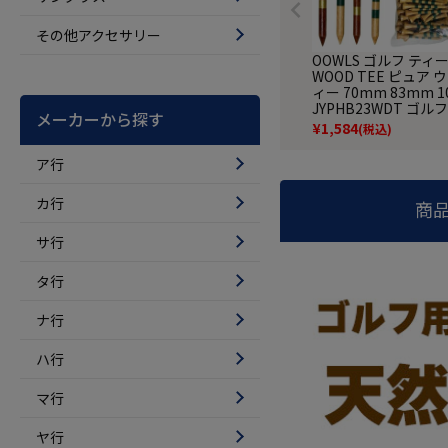
その他アクセサリー
OOWLS ゴルフ ティー
WOOD TEE ピュア 
ィー 70mm 83mm 
JYPHB23WDT ゴル
メーカーから探す
¥
1,584
(税込)
ア行
カ行
商
サ行
タ行
ナ行
ハ行
マ行
ヤ行