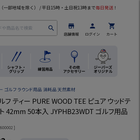
（一部地域を除く） / 平日15時・土日祝13時まで
毎日発送
！
store
person
shopping_cart
search
店舗情報
ログイン
カート
シャフト・
その他
ジーパーズ
練習用品
グリップ
アクセサリー
オリジナル
ー ゴルフ ラウンド用品 消耗品 天然素材
ルフ ティー PURE WOOD TEE ピュア ウッドテ
ト 42mm 50本入 JYPHB23WDT ゴルフ用品
600002