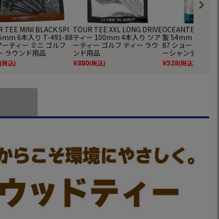
 TEE MINI BLACK SPI
TOUR TEE XXL LONG DRIVE
OCEANTEE ゴル
45mm 6本入り T-491-88
ティー 100mm 4本入り ツア
製 54mm 袋入り 4
アーティー ミニ ゴルフ
ーティー ゴルフ ティー ラウ
87 ショート ライ
ー ラウンド用品
ンド用品
ーシャンティー 
品
¥
880
¥
528
(税込)
(税込)
(税込)