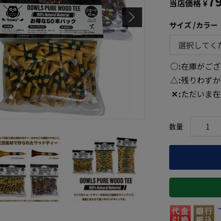
7
当店価格
¥
サイズ
カラー
○
在庫がござ
△
残りわずか
✕
ただいま在