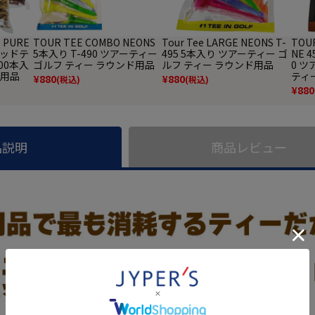
 PURE
TOUR TEE COMBO NEONS
Tour Tee LARGE NEONS T-
TOUR
ウッドテ
5本入り T-490 ツアーティー
495 5本入り ツアーティー ゴ
NE 
100本入
ゴルフ ティー ラウンド用品
ルフ ティー ラウンド用品
0 ツ
フ用品
ティ
¥
880
¥
880
(税込)
(税込)
¥
880
品説明
商品レビュー