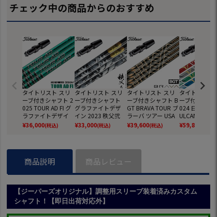
チェック中の商品からのおすすめ
タイトリスト スリ
タイトリスト スリ
タイトリスト スリ
タイトリスト 
ーブ付きシャフト 2
ーブ付きシャフト
ーブ付きシャフト B
ーブ付きシャフ
025 TOUR AD FI グ
グラファイトデザ
GT BRAVA TOUR ブ
024 日本シャ
ラファイトデザイ
イン 2023 秩父弐
ラーバ ツアー USA
ULCANUS バ
ン ツアーAD FI 日本
ドライバー用 日本
直輸入品 日本未発
ス 日本正規品
¥
36,000
¥
33,000
¥
39,600
¥
59,800
(税込)
(税込)
(税込)
(税込)
正規品 ゴルフ シャ
正規品 (TSR／TSi／
売 (GT／TSR／TSi
フ シャフト (T
フト (TSR／TSi／TS
TS／917／915／91
／TS／917／915／
TSi／TS／917
／917／915／913
3／910)
913／910)
／913／910)
／910)
商品説明
商品レビュー
【ジーパーズオリジナル】調整用スリーブ装着済みカスタム
シャフト！【即日出荷対応外】