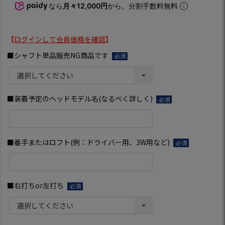
なら
月々12,000円
から。分割手数料無料
【
ログインして会員価格を確認
】
■シャフト単品販売NG商品です
(必
須)
■装着予定のヘッドモデル名(なるべく詳しく)
(必
須)
■番手またはロフト(例：ドライバー用、3W用など)
(必
須)
■右打ちor左打ち
(必
須)