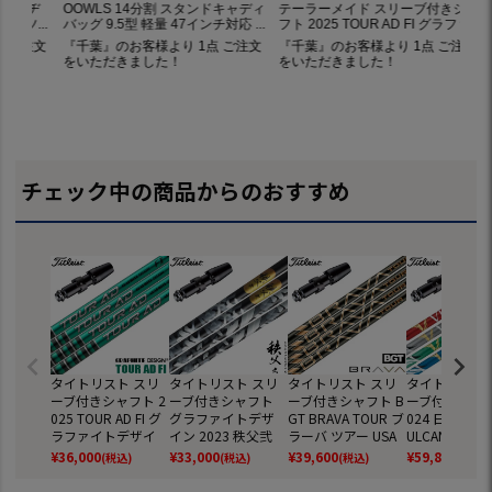
チェック中の商品からのおすすめ
タイトリスト スリ
タイトリスト スリ
タイトリスト スリ
タイトリスト 
ーブ付きシャフト 2
ーブ付きシャフト
ーブ付きシャフト B
ーブ付きシャフ
025 TOUR AD FI グ
グラファイトデザ
GT BRAVA TOUR ブ
024 日本シャ
ラファイトデザイ
イン 2023 秩父弐
ラーバ ツアー USA
ULCANUS バ
ン ツアーAD FI 日本
ドライバー用 日本
直輸入品 日本未発
ス 日本正規品
¥
36,000
¥
33,000
¥
39,600
¥
59,800
(税込)
(税込)
(税込)
(税込)
正規品 ゴルフ シャ
正規品 (TSR／TSi／
売 (GT／TSR／TSi
フ シャフト (T
フト (TSR／TSi／TS
TS／917／915／91
／TS／917／915／
TSi／TS／917