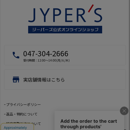
047-304-2666
local_phone
受付時間：12:00～14:00(月/火/木)
store
実店舗情報はこちら
プライバシーポリシー
返品・特約について
特定商取引法について