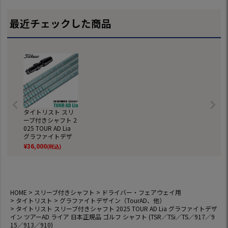
／917／915／913
3／910)
913／910)
／913／910)
／910)
最近チェックした商品
タイトリスト スリ
ーブ付きシャフト 2
025 TOUR AD Lia
グラファイトデザ
イン ツアーAD ライ
¥
36,000
(税込)
ア 日本正規品 ゴル
フ シャフト (TSR／
TSi／TS／917／915
／913／910)
HOME
スリーブ付きシャフト
ドライバー・フェアウェイ用
タイトリスト
グラファイトデザイン（TourAD、他）
タイトリスト スリーブ付きシャフト 2025 TOUR AD Lia グラファイトデザ
イン ツアーAD ライア 日本正規品 ゴルフ シャフト (TSR／TSi／TS／917／9
15／913／910)