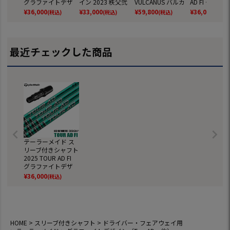
グラファイトデザ
イン 2023 秩父弐
VULCANUS バルカ
AD FI グラフ
イン ツアーAD ライ
ドライバー用 日本
ヌス 日本正規品 ゴ
デザイン ツア
¥
36,000
¥
33,000
¥
59,800
¥
36,000
(税込)
(税込)
(税込)
(税込)
ア 日本正規品 ゴル
正規品 (BRNR MINI
ルフ シャフト (BRN
FI 日本正規品
フ シャフト (BRNR
／STEALTH／SIM／
R MINI／STEALTH／
フ シャフト (
MINI／STEALTH／SI
GLOIRE／M6～M1
SIM／GLOIRE／M6
4／TOUR B／J
M／GLOIRE／M6～
／RBZ)
～M1／RBZ)
／J715)
最近チェックした商品
M1／RBZ)
テーラーメイド ス
リーブ付きシャフト
2025 TOUR AD FI
グラファイトデザ
イン ツアーAD FI 日
¥
36,000
(税込)
本正規品 ゴルフ シ
ャフト (BRNR MINI
／STEALTH／SIM／
GLOIRE／M6～M1
／RBZ)
HOME
スリーブ付きシャフト
ドライバー・フェアウェイ用