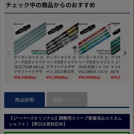
チェック中の商品からのおすすめ
テーラーメイド ス
テーラーメイド ス
テーラーメイド ス
ブリヂストン
リーブ付きシャフト
リーブ付きシャフト
リーブ付きシャフト
フ スリーブ付
2025 TOUR AD Lia
グラファイトデザ
2024 日本シャフト
ャフト 2025 
グラファイトデザ
イン 2023 秩父弐
VULCANUS バルカ
AD FI グラフ
イン ツアーAD ライ
ドライバー用 日本
ヌス 日本正規品 ゴ
デザイン ツア
¥
36,000
¥
33,000
¥
59,800
¥
36,000
(税込)
(税込)
(税込)
(税込)
ア 日本正規品 ゴル
正規品 (BRNR MINI
ルフ シャフト (BRN
FI 日本正規品
フ シャフト (BRNR
／STEALTH／SIM／
R MINI／STEALTH／
フ シャフト (
MINI／STEALTH／SI
GLOIRE／M6～M1
SIM／GLOIRE／M6
4／TOUR B／J
M／GLOIRE／M6～
／RBZ)
～M1／RBZ)
／J715)
商品説明
商品レビュー
M1／RBZ)
【ジーパーズオリジナル】調整用スリーブ装着済みカスタム
シャフト！【即日出荷対応外】