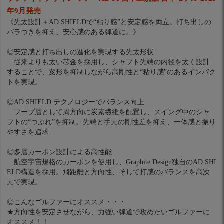
年9月発売
《先太設計＋AD SHIELDで“粘り感”と安定感を両立。打ち出しの
バラつきを抑え、安心感のある弾道に。》
◎安定感と打ち出しの進化を実現する先太形状
従来よりも太い芯金を採用し、シャフト先端の内径を太く設計
することで、変形を抑制しながら高剛性と“粘り感”のあるインパク
トを実現。
◎AD SHIELD テクノロジーでバランス向上
フープ層として周方向に炭素繊維を配置し、スイング中のシャ
フトの“つぶれ”を抑制。先端と手元の剛性差を抑え、一体感と振り
やすさを追求
◎多層カーボン設計による高性能
航空宇宙規格のカーボンを使用し、Graphite Design独自のAD SHI
ELD構造を採用。飛距離と方向性、そして打感のバランスを高次
元で実現。
◎こんなゴルファーにオススメ・・・
★方向性を安定させながら、力強い弾道で攻めたいゴルファーに
オススメ！！