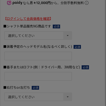
なら
月々12,000円
から。分割手数料無料
【
ログインして会員価格を確認
】
■シャフト単品販売NG商品です
(必
須)
■装着予定のヘッドモデル名(なるべく詳しく)
(必
須)
■番手またはロフト(例：ドライバー用、3W用など)
(必
須)
■右打ちor左打ち
(必
須)