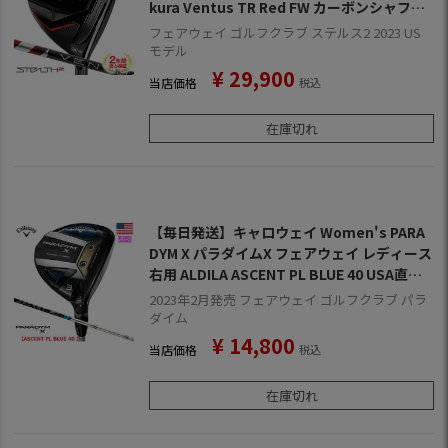
kura Ventus TR Red FW カーボンシャフト
2023年モデル USA直輸入品【2年保証】
フェアウェイ ゴルフクラブ ステルス2 2023 US
モデル
¥
29,900
当店価格
税込
在庫切れ
【毎日発送】キャロウェイ Women's PARA
DYM X パラダイムX フェアウェイ レディース
右用 ALDILA ASCENT PL BLUE 40 USA直輸
入品 2023年モデル
2023年2月発売 フェアウェイ ゴルフクラブ パラ
ダイム
¥
14,800
当店価格
税込
在庫切れ