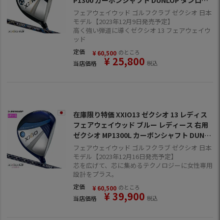
P1300 カーボンシャフト DUNLOP ダンロッ
プ ゴルフ クラブ 2024年モデル 日本正規品
フェアウェイウッド ゴルフクラブ ゼクシオ 日本
モデル【2023年12月9日発売予定】
高く強い弾道に導くゼクシオ 13 フェアウェイウ
ッド
定価
のところ
¥
60,500
¥
25,800
当店価格
税込
在庫限り特価 XXIO13 ゼクシオ 13 レディス
フェアウェイウッド ブルー レディース 右用
ゼクシオ MP1300L カーボンシャフト DUNL
OP ダンロップ ゴルフ クラブ 2024年モデル
フェアウェイウッド ゴルフクラブ ゼクシオ 日本
日本正規品
モデル【2023年12月16日発売予定】
芯を広げて、芯に集めるテクノロジーに女性専用
設計をプラス。
定価
のところ
¥
60,500
¥
39,900
当店価格
税込