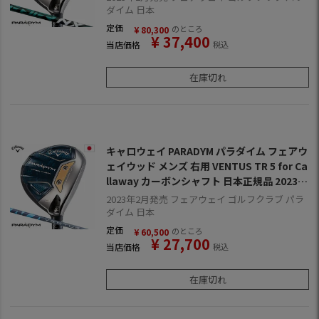
ダイム 日本
定価
のところ
¥
80,300
¥
37,400
当店価格
税込
在庫切れ
キャロウェイ PARADYM パラダイム フェアウ
ェイウッド メンズ 右用 VENTUS TR 5 for Ca
llaway カーボンシャフト 日本正規品 2023年
モデル パラダイムMD
2023年2月発売 フェアウェイ ゴルフクラブ パラ
ダイム 日本
定価
のところ
¥
60,500
¥
27,700
当店価格
税込
在庫切れ