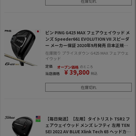
在庫切れ
ピン PING G425 MAX フェアウェイウッド メ
ンズ Speeder661 EVOLUTION VII スピーダ
ー メーカー保証 2020年9月発売 日本正規品
日本モデル ゴルフ ゴルフクラブ 右用 右打ち
在庫限り プライスダウン G425 MAX フェアウェ
右利き スピーダーエボリューション7
イウッド
定価
のところ
オープン価格
¥
39,800
当店価格
税込
在庫切れ
【毎日発送】【左用】タイトリスト TSR2 フ
ェアウェイウッド メンズ レフティ 左用 TEN
SEI 2022 AV BLUE Xlink Tech 65 ヘッドカバ