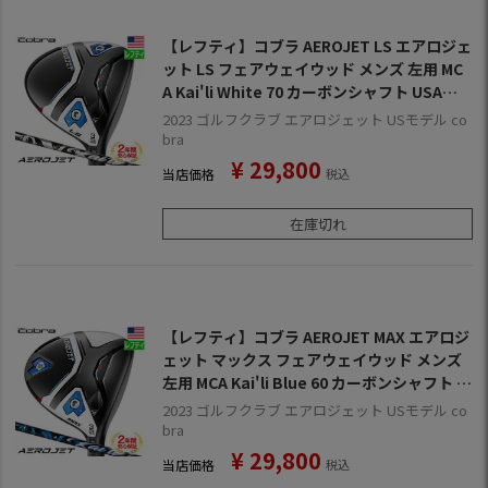
【レフティ】コブラ AEROJET LS エアロジェ
ット LS フェアウェイウッド メンズ 左用 MC
A Kai'li White 70 カーボンシャフト USA直
輸入品 2023年モデル AEROJETMD 【上半期
2023 ゴルフクラブ エアロジェット USモデル co
SALE】
bra
¥
29,800
当店価格
税込
在庫切れ
【レフティ】コブラ AEROJET MAX エアロジ
ェット マックス フェアウェイウッド メンズ
左用 MCA Kai'li Blue 60 カーボンシャフト U
SA直輸入品 2023年モデル AEROJETMD 【上
2023 ゴルフクラブ エアロジェット USモデル co
半期SALE】
bra
¥
29,800
当店価格
税込