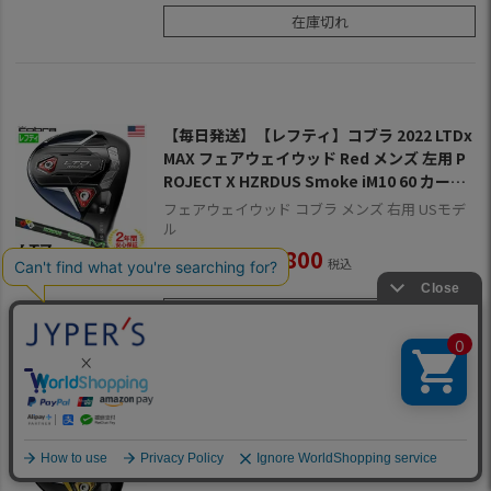
在庫切れ
【毎日発送】【レフティ】コブラ 2022 LTDx
MAX フェアウェイウッド Red メンズ 左用 P
ROJECT X HZRDUS Smoke iM10 60 カーボ
ンシャフト装着 USA直輸入品
フェアウェイウッド コブラ メンズ 右用 USモデ
ル
¥
29,800
当店価格
税込
在庫切れ
【毎日発送】【レフティ】コブラ 2022 LTDx
MAX フェアウェイウッド Gold メンズ 左用 H
ZRDUS Smoke iM10 60 カーボンシャフト装