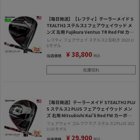
【毎日発送】【レフティ】テーラーメイド S
TEALTH2 ステルス2 フェアウェイウッド メ
ンズ 左用 Fujikura Ventus TR Red FW カー
ボンシャフト 2023年モデル USA直輸入品【2
レフティ フェアウェイ ステルス2 左利き 2023 U
年保証】
Sモデル
¥
38,800
当店価格
税込
在庫切れ
【毎日発送】テーラーメイド STEALTH2 PLU
S ステルス2 PLUS フェアウェイウッド メン
ズ 右用 Mitsubishi Kai'li Red FW カーボン
シャフト 2023年モデル USA直輸入品【2年保
フェアウェイ ゴルフクラブ ステルス2 PLUS 202
証】
3 USモデル
¥
29,900
当店価格
税込