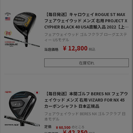
【毎日発送】キャロウェイ ROGUE ST MAX
フェアウェイウッド メンズ 右用 PROJECT X
CYPHER BLACK 40 USA直輸入品 2022【上半
期SALE】
フェアウェイウッド ゴルフクラブ ローグエステ
ィー USモデル
¥
12,800
当店価格
税込
在庫切れ
【毎日発送】本間ゴルフ BERES NX フェアウ
ェイウッド メンズ 右用 VIZARD FOR NX 45
カーボンシャフト 日本正規品
フェアウェイウッド BERES NX ゴルフクラブ 日
本モデル
定価
のところ
¥
60,500
¥
42,350