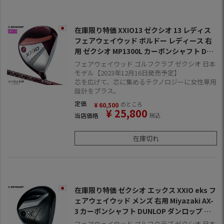
在庫限り特価 XXIO13 ゼクシオ 13 レディス
フェアウェイウッド ボルドー レディース 右
用 ゼクシオ MP1300L カーボンシャフト DUN
LOP ダンロップ ゴルフ クラブ 2024年モデル
フェアウェイウッド ゴルフクラブ ゼクシオ 日本
日本正規品
モデル【2023年12月16日発売予定】
芯を広げて、芯に集めるテクノロジーに女性専用
設計をプラス。
定価
のところ
¥
60,500
¥
25,800
当店価格
税込
在庫切れ
在庫限り特価 ゼクシオ エックス XXIO eks フ
ェアウェイウッド メンズ 右用 Miyazaki AX-
3 カーボンシャフト DUNLOP ダンロップ ゴ
ルフ クラブ 2024年モデル 日本正規品
フェアウェイウッド ゴルフクラブ ゼクシオ 日本