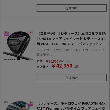
在庫切れ
【毎日発送】【レディース】本間ゴルフ BER
ES NX LA フェアウェイウッド レディース 右
用 VIZARD FOR NX 37 カーボンシャフト 202
3年モデル 日本正規品
フェアウェイウッド BERES NX LA ゴルフクラブ
日本モデル
定価
のところ
¥
60,500
¥
42,350
当店価格
税込
在庫切れ
【レディース】キャロウェイ PARADYM MAX
FAST Women’s パラダイム フェアウェイウ