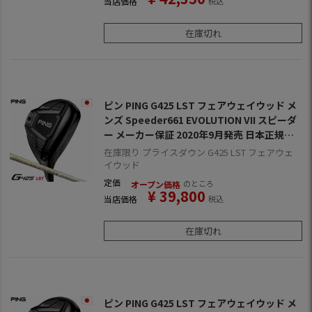
当店価格
税込
在庫切れ
ピン PING G425 LST フェアウェイウッド メ
ンズ Speeder661 EVOLUTION VII スピーダ
ー メーカー保証 2020年9月発売 日本正規品
日本モデル ゴルフ ゴルフクラブ 右用 右打ち
在庫限り プライスダウン G425 LST フェアウェ
右利き スピーダーエボリューション7
イウッド
定価
のところ
オープン価格
¥
39,800
当店価格
税込
在庫切れ
ピン PING G425 LST フェアウェイウッド メ