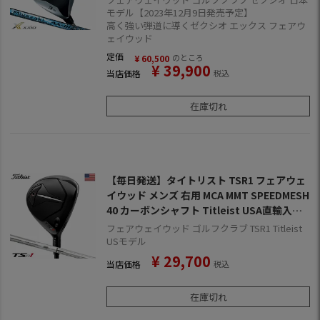
モデル【2023年12月9日発売予定】
高く強い弾道に導くゼクシオ エックス フェアウ
ェイウッド
定価
のところ
¥
60,500
¥
39,900
当店価格
税込
在庫切れ
【毎日発送】タイトリスト TSR1 フェアウェ
イウッド メンズ 右用 MCA MMT SPEEDMESH
40 カーボンシャフト Titleist USA直輸入品
【2年保証】
フェアウェイウッド ゴルフクラブ TSR1 Titleist
USモデル
¥
29,700
当店価格
税込
在庫切れ