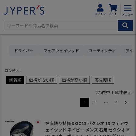
HOME
在庫限り・原価割れセール
ゴルフクラブ
フェアウェイウッド
ログイン
カート
メニュー
←1ページ前に戻る
ドライバー
フェアウェイウッド
ユーティリティ
アイ
並び替え
新着順
価格が安い順
価格が高い順
優先度順
225
件中
1
-
60
件表示
1
2
…
4
在庫限り特価 XXIO13 ゼクシオ 13 フェアウ
ェイウッド ネイビー メンズ 右用 ゼクシオ M