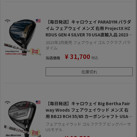
【毎日発送】キャロウェイ PARADYM パラダ
イム フェアウェイ メンズ 右用 ProjectX HZ
RDUS GEN 4 SILVER 70 USA直輸入品 2023年
モデル
2023年2月発売 フェアウェイ ゴルフクラブ パラ
ダイム
¥
31,700
当店価格
税込
在庫切れ
【毎日発送】キャロウェイ Big Bertha Fair
way Woods フェアウェイウッド メンズ 右
用 BB23 RCH 55/65 カーボンシャフト USA直
輸入品 2023年モデル
フェアウェイウッド ゴルフクラブ ビッグバーサ
USモデル