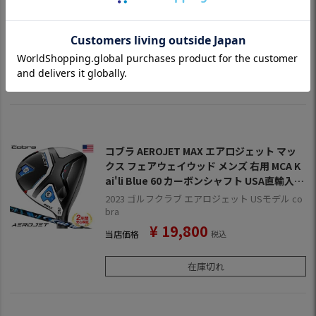
モデル AEROJETMD 【上半期SALE】
2023 ゴルフクラブ エアロジェット USモデル co
bra
¥
29,800
当店価格
税込
在庫切れ
コブラ AEROJET MAX エアロジェット マッ
クス フェアウェイウッド メンズ 右用 MCA K
ai'li Blue 60 カーボンシャフト USA直輸入品
2023年モデル AEROJETMD 【上半期SALE】
2023 ゴルフクラブ エアロジェット USモデル co
bra
¥
19,800
当店価格
税込
在庫切れ