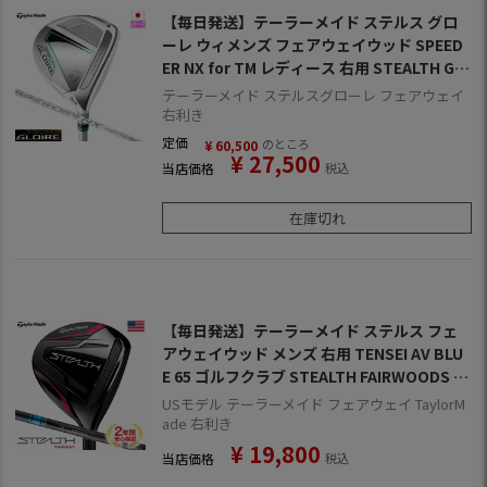
【毎日発送】テーラーメイド ステルス グロ
ーレ ウィメンズ フェアウェイウッド SPEED
ER NX for TM レディース 右用 STEALTH GL
OIRE 日本正規品【2023年モデル】【メーカ
テーラーメイド ステルスグローレ フェアウェイ
ー保証】
右利き
定価
のところ
¥
60,500
¥
27,500
当店価格
税込
在庫切れ
【毎日発送】テーラーメイド ステルス フェ
アウェイウッド メンズ 右用 TENSEI AV BLU
E 65 ゴルフクラブ STEALTH FAIRWOODS U
SA直輸入品【メーカー保証】【専用ヘッドカ
USモデル テーラーメイド フェアウェイ TaylorM
バー付属】【上半期SALE】
ade 右利き
¥
19,800
当店価格
税込