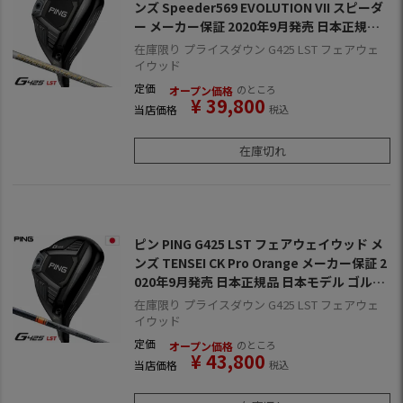
ンズ Speeder569 EVOLUTION VII スピーダ
ー メーカー保証 2020年9月発売 日本正規品
日本モデル ゴルフ ゴルフクラブ 右用 右打ち
在庫限り プライスダウン G425 LST フェアウェ
右利き スピーダーエボリューション7
イウッド
定価
のところ
オープン価格
¥
39,800
当店価格
税込
在庫切れ
ピン PING G425 LST フェアウェイウッド メ
ンズ TENSEI CK Pro Orange メーカー保証 2
020年9月発売 日本正規品 日本モデル ゴルフ
ゴルフクラブ 右用 右打ち 右利き テンセイ C
在庫限り プライスダウン G425 LST フェアウェ
K プロオレンジ
イウッド
定価
のところ
オープン価格
¥
43,800
当店価格
税込