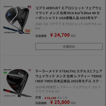
コブラ AEROJET エアロジェット フェアウェ
イウッド メンズ 右用 MCA Kai'li Blue 60 カ
ーボンシャフト USA直輸入品 2023年モデル
AEROJETMD 【上半期SALE】
2023 ゴルフクラブ エアロジェット USモデル co
bra
¥
24,700
当店価格
税込
在庫切れ
テーラーメイド STEALTH2 ステルス2 フェア
ウェイウッド メンズ 左用 レフティー TENSE
I RED TM50 日本正規品 2023年モデル ステル
ス2MD
2023年2月発売 レフティー フェアウェイ ゴルフ
クラブ ステルス2
定価
のところ
¥
58,300
¥
25,800
当店価格
税込