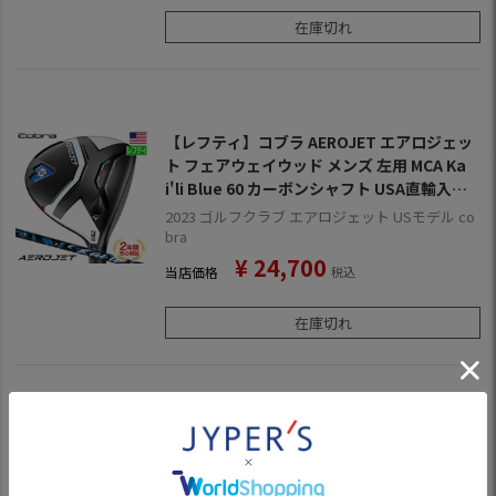
在庫切れ
【レフティ】コブラ AEROJET エアロジェッ
ト フェアウェイウッド メンズ 左用 MCA Ka
i'li Blue 60 カーボンシャフト USA直輸入品 2
023年モデル AEROJETMD 【上半期SALE】
2023 ゴルフクラブ エアロジェット USモデル co
bra
¥
24,700
当店価格
税込
在庫切れ
コブラ AEROJET LS エアロジェット LS フェ
アウェイウッド メンズ 右用 MCA Kai'li Whit
e 70 カーボンシャフト USA直輸入品 2023年