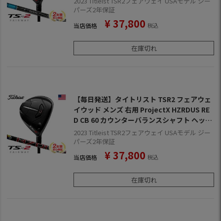
2023 Titleist TSR2フェアウェイ USAモデル ジー
ル】【2年保証】
パーズ2年保証
¥
37,800
当店価格
税込
在庫切れ
【毎日発送】タイトリスト TSR2 フェアウェ
イウッド メンズ 右用 ProjectX HZRDUS RE
D CB 60 カウンターバランスシャフト ヘッド
カバー付属 SureFit USA直輸入品【2022年9
2023 Titleist TSR2フェアウェイ USAモデル ジー
月発売】【2023年モデル】【2年保証】
パーズ2年保証
¥
37,800
当店価格
税込
在庫切れ