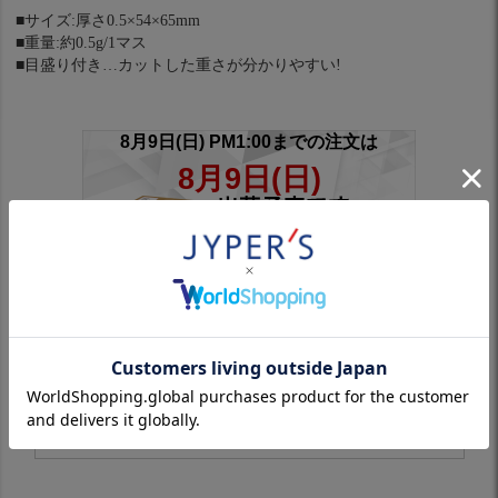
■サイズ:厚さ0.5×54×65mm
■重量:約0.5g/1マス
■目盛り付き…カットした重さが分かりやすい!
※スリーブ付きシャフトは対象外