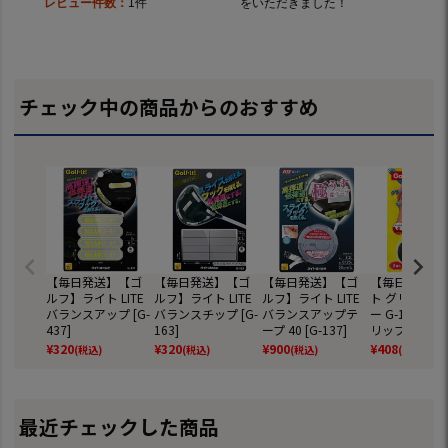
チェック中の商品からのおすすめ
【毎日発送】【ゴ
【毎日発送】【ゴ
【毎日発送】【ゴ
【毎日発送】
ルフ】ライト LITE
ルフ】ライト LITE
ルフ】ライト LITE
ト グリップエ
バランスアップ [G-
バランスチップ [G-
バランスアップテ
ー G-146 2個
437]
163]
ープ 40 [G-137]
リップ スッポ
防止 LITE GOL
¥
320
¥
320
¥
900
¥
408
(税込)
(税込)
(税込)
(税込)
最近チェックした商品