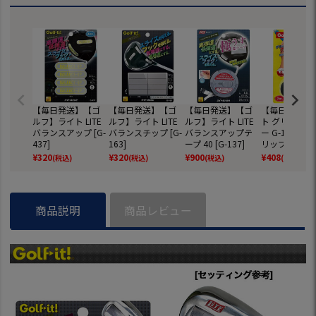
【毎日発送】【ゴ
【毎日発送】【ゴ
【毎日発送】【ゴ
【毎日発送】
ルフ】ライト LITE
ルフ】ライト LITE
ルフ】ライト LITE
ト グリップエ
バランスアップ [G-
バランスチップ [G-
バランスアップテ
ー G-146 2個
437]
163]
ープ 40 [G-137]
リップ スッポ
防止 LITE GOL
¥
320
¥
320
¥
900
¥
408
(税込)
(税込)
(税込)
(税込)
商品説明
商品レビュー