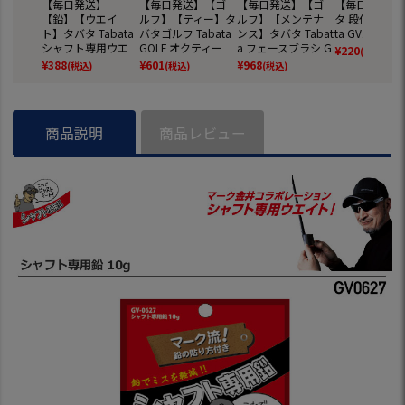
【毎日発送】
【毎日発送】【ゴ
【毎日発送】【ゴ
【毎日発送】
【鉛】【ウエイ
ルフ】【ティー】タ
ルフ】【メンテナ
タ 段付ティー 
ト】タバタ Tabata
バタゴルフ Tabata
ンス】タバタ Tabat
ta GV1416
シャフト専用ウエ
GOLF オクティー
a フェースブラシ G
¥
220
(税込)
イト 鉛 Mix30 GV-0
(S,M,L) GV1409
V0697【2種類のブ
¥
388
¥
601
¥
968
(税込)
(税込)
(税込)
628
ラシがセット
に！】
商品説明
商品レビュー