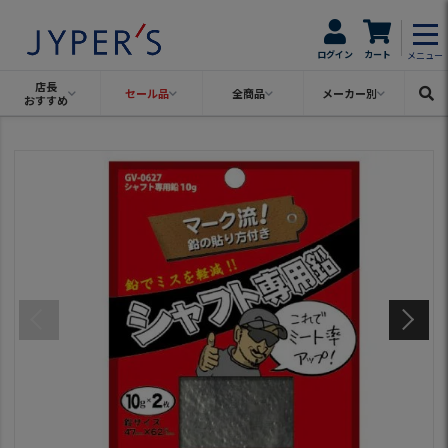
ログイン
カート
メニュー
店長
セール品
全商品
メーカー別
おすすめ