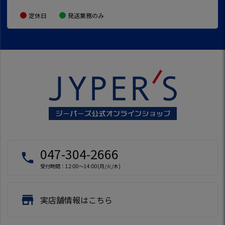
定休日
発送業務のみ
047-304-2666
local_phone
受付時間：12:00～14:00(月/火/木)
store
実店舗情報はこちら