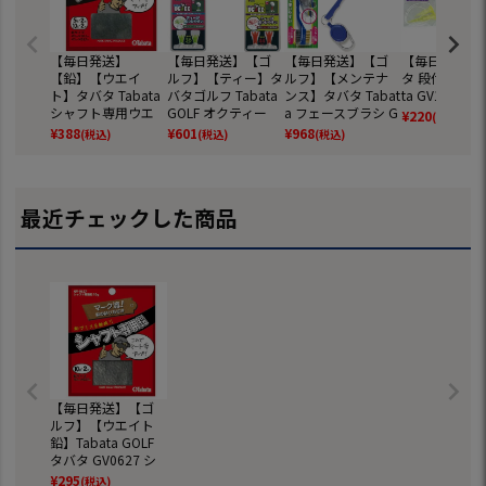
【毎日発送】
【毎日発送】【ゴ
【毎日発送】【ゴ
【毎日発送】
【鉛】【ウエイ
ルフ】【ティー】タ
ルフ】【メンテナ
タ 段付ティー 
ト】タバタ Tabata
バタゴルフ Tabata
ンス】タバタ Tabat
ta GV1416
シャフト専用ウエ
GOLF オクティー
a フェースブラシ G
¥
220
(税込)
イト 鉛 Mix30 GV-0
(S,M,L) GV1409
V0697【2種類のブ
¥
388
¥
601
¥
968
(税込)
(税込)
(税込)
628
ラシがセット
に！】
最近チェックした商品
【毎日発送】【ゴ
ルフ】【ウエイト
鉛】Tabata GOLF
タバタ GV0627 シ
ャフト専用鉛 10g
¥
295
(税込)