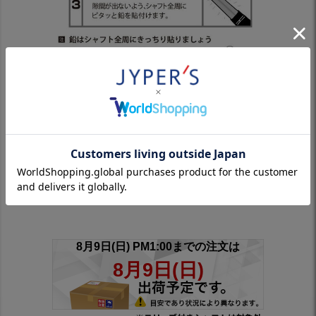
製品詳細
■素材：鉛
■サイズ・重量：47×62.6（mm）
■パッケージサイズ：118×93(mm)
■内容：10g×2枚入り