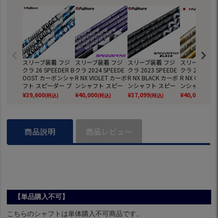
スリーブ装着 フジ
スリーブ装着 フジ
スリーブ装着 フジ
スリーブ装着 
クラ 26 SPEEDER B
クラ 2024 SPEEDE
クラ 2023 SPEEDE
クラ 2025 SP
OOST カーボンシャ
R NX VIOLET カーボ
R NX BLACK カーボ
R NX GOLD 
フト スピーダー ブ
ンシャフト スピー
ンシャフト スピー
ンシャフト ス
ースト 2026年モデ
ダーNX 2024年モデ
ダーNX 2023年モデ
ダー エヌエッ
¥
39,600
¥
40,000
¥
37,099
¥
40,000
(税込)
(税込)
(税込)
(税込)
ル 日本モデル ドラ
ル 日本モデル ドラ
ル 日本モデル ドラ
ゴールド 202
イバー用 フェアウ
イバー用 フェアウ
イバー用 フェアウ
デル 日本モデ
ェイ用 シャフト ス
ェイ用 シャフト ス
ェイ用 シャフト ス
ライバー用 フ
リーブ付きシャフト
リーブ付きシャフト
リーブ付きシャフト
ウェイ用 シャ
商品説明
商品レビュー
【単品購入不可】
【単品購入不可】
【単品購入不可】
スリーブ付き
ト【単品購入
可】
【単品購入不可】
こちらのシャフトは単体購入不可商品です。