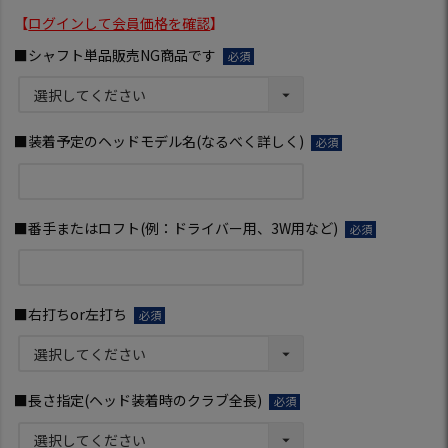
【
ログインして会員価格を確認
】
■シャフト単品販売NG商品です
(必
須)
■装着予定のヘッドモデル名(なるべく詳しく)
(必
須)
■番手またはロフト(例：ドライバー用、3W用など)
(必
須)
■右打ちor左打ち
(必
須)
■長さ指定(ヘッド装着時のクラブ全長)
(必
須)