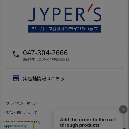
047-304-2666
local_phone
受付時間：12:00～14:00(月/火/木)
store
実店舗情報はこちら
プライバシーポリシー
返品・特約について
特定商取引法について