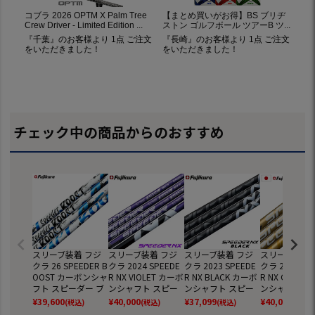
チェック中の商品からのおすすめ
スリーブ装着 フジ
スリーブ装着 フジ
スリーブ装着 フジ
スリーブ装着 
クラ 26 SPEEDER B
クラ 2024 SPEEDE
クラ 2023 SPEEDE
クラ 2025 SP
OOST カーボンシャ
R NX VIOLET カーボ
R NX BLACK カーボ
R NX GOLD 
フト スピーダー ブ
ンシャフト スピー
ンシャフト スピー
ンシャフト ス
ースト 2026年モデ
ダーNX 2024年モデ
ダーNX 2023年モデ
ダー エヌエッ
¥
39,600
¥
40,000
¥
37,099
¥
40,000
(税込)
(税込)
(税込)
(税込)
ル 日本モデル ドラ
ル 日本モデル ドラ
ル 日本モデル ドラ
ゴールド 202