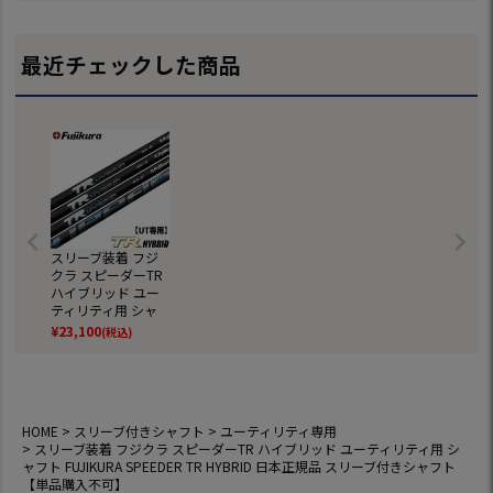
イバー用 フェアウ
イバー用 フェアウ
イバー用 フェアウ
デル 日本モデ
ェイ用 シャフト ス
ェイ用 シャフト ス
ェイ用 シャフト ス
ライバー用 フ
リーブ付きシャフト
リーブ付きシャフト
リーブ付きシャフト
ウェイ用 シャ
最近チェックした商品
【単品購入不可】
【単品購入不可】
【単品購入不可】
スリーブ付き
ト【単品購入
可】
スリーブ装着 フジ
クラ スピーダーTR
ハイブリッド ユー
ティリティ用 シャ
フト FUJIKURA SPE
¥
23,100
(税込)
EDER TR HYBRID
日本正規品 スリー
ブ付きシャフト
【単品購入不可】
HOME
スリーブ付きシャフト
ユーティリティ専用
スリーブ装着 フジクラ スピーダーTR ハイブリッド ユーティリティ用 シ
ャフト FUJIKURA SPEEDER TR HYBRID 日本正規品 スリーブ付きシャフト
【単品購入不可】