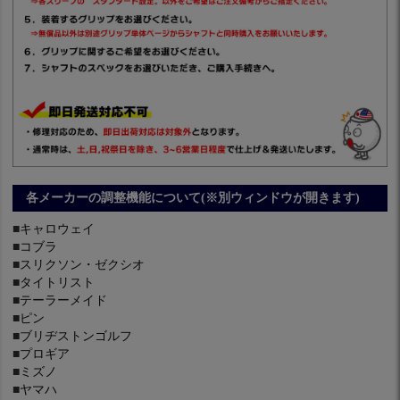
各メーカーの調整機能について(※別ウィンドウが開きます)
■
キャロウェイ
■
コブラ
■
スリクソン・ゼクシオ
■
タイトリスト
■
テーラーメイド
■
ピン
■
ブリヂストンゴルフ
■
プロギア
■
ミズノ
■
ヤマハ