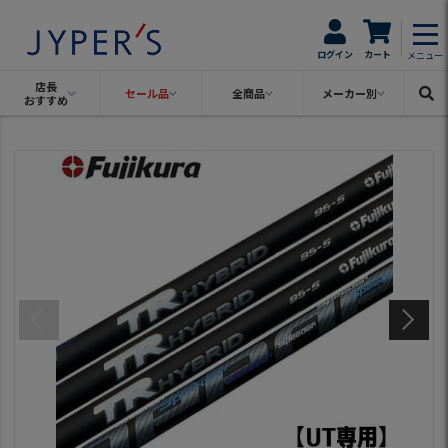
ログイン
カート
メニュー
店長
セール品
全商品
メーカー別
おすすめ