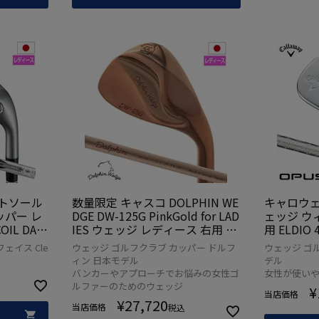
トソール
数量限定 キャスコ DOLPHIN WE
キャロウェ
チッパー レ
DGE DW-125G PinkGold for LAD
ェッジ ウ
IL DAR
IES ウェッジ レディース 右用 セ
用 ELDIO 4
ンシャフト
ミグースネック ピンクゴールド
年モデル Cal
ェイス Cle
ウェッジ ゴルフクラブ カッパー ドルフ
ウェッジ ゴルフ
デル
限定カラー KASCO ゴルフクラブ
US CHR
ィン 日本モデル
デル
2025年モデル 日本正規品
デル
バンカーやアプローチでお悩みの女性ゴ
女性が使い
ルファーのためのウェッジ
¥
当店価格
¥
27,720
当店価格
税込