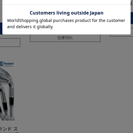
フ USモデル
¥
ジ
当店価格
¥
13,800
当店価格
税込
再入荷お知らせメール登録
在庫切れ
ンド ス