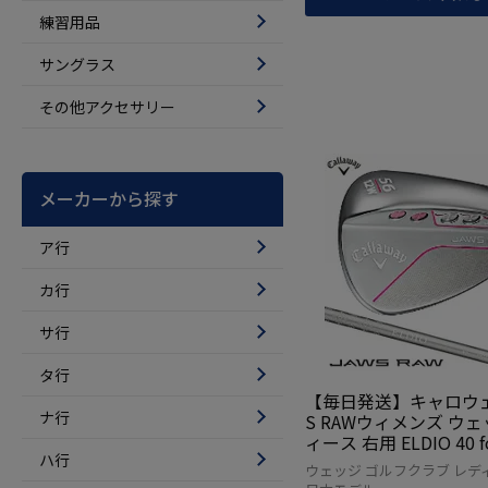
練習用品
サングラス
その他アクセサリー
メーカーから探す
ア行
カ行
サ行
タ行
【毎日発送】キャロウェ
ナ行
S RAWウィメンズ ウェ
ィース 右用 ELDIO 40 fo
ハ行
ay スチール 2022年モ
ウェッジ ゴルフクラブ レデ
正規品