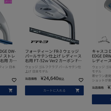
DGE DW-
フォーティーン FR-3 ウェッジ
キャスコ DO
ェッジ ストレ
パールサテン仕上げ レディース
EDGE DR
右用 カー
右用 FT-52ｗ Ver2 カーボン Fou
レディース
 ゴルフクラ
rteen 日本正規品 2026年モデル
ト KASC
フィン 日本
ウェッジ ゴルフクラブ パールサテン仕
ウェッジ ゴ
正規品
ゴルフクラブ
ゴルフクラ
上げ 日本モデル
モデル
正規品
寄せワン連
¥
24,640
当店価格
税込
ショットが
¥
当店価格
カートに入れる