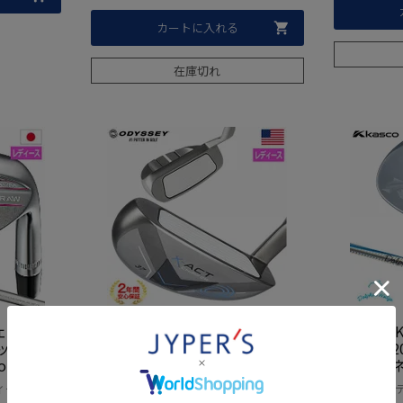
カートに入れる
在庫切れ
イ JAW
【毎日発送】オデッセイ WOME
キャスコ KA
ッジ レデ
N'S X-ACT CHIPPER チッパー レ
GE DW-1
r Callaw
ディース 34.5インチ ODYSSEY X
ミグースネ
デル 日本
ACT USA直輸入品
モデル ゴ
ィース 右用
チッパー レディース ゴルフクラブ ゴル
ウェッジ レ
右打ち 右