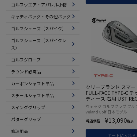
ゴルフウエア・アパレル小物
キャディバッグ・その他バッグ
ゴルフシューズ（スパイク）
ゴルフシューズ（スパイクレ
ス）
ゴルフグローブ
ラウンド必需品
カーボンシャフト単品
クリーブランド スマー
FULL-FACE TYPE-C 
スチールシャフト単品
ディース 右用 UST RECO
T 50 WEDGEカーボ
ウェッジ ゴルフクラブ フルフ
スインググリップ
日本正規品 2024年モ
veland Golf 日本モデル
¥
13,090
パターグリップ
当店価格
税込
修理用品
カートに入れる