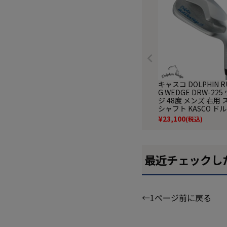
キャスコ DOLPHIN R
G WEDGE DRW-22
ジ 48度 メンズ 右用
シャフト KASCO ド
ウェッジ ゴルフクラブ 
¥
23,100
(税込)
年モデル 日本正規品
最近チェックし
←1ページ前に戻る