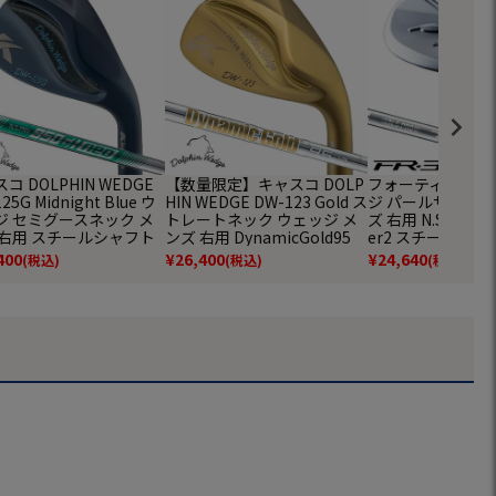
コ DOLPHIN WEDGE
【数量限定】キャスコ DOLP
フォーティーン FR
25G Midnight Blue ウ
HIN WEDGE DW-123 Gold ス
ジ パールサテン仕
ジ セミグースネック メ
トレートネック ウェッジ メ
ズ 右用 N.S.PRO T
 右用 スチールシャフト
ンズ 右用 DynamicGold95
er2 スチール Four
CO ゴルフクラブ 2026年
ゴルフクラブ 2024年モデル
正規品 2026年モ
400
¥
26,400
¥
24,640
(税込)
(税込)
(税込)
ル 日本正規品
日本正規品
クラブ