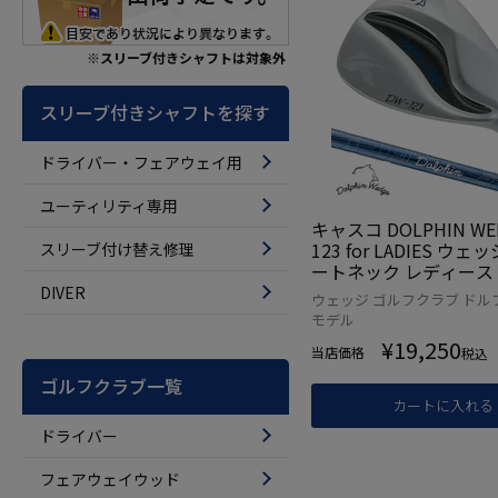
※スリーブ付きシャフトは対象外
スリーブ付きシャフトを探す
ドライバー・フェアウェイ用
ユーティリティ専用
キャスコ DOLPHIN WE
123 for LADIES ウ
スリーブ付け替え修理
ートネック レディース 
ボンシャフト KASCO
DIVER
ウェッジ ゴルフクラブ ドル
ブ 2023年モデル 日本
モデル
¥
19,250
当店価格
税込
ゴルフクラブ一覧
カートに入れる
ドライバー
フェアウェイウッド