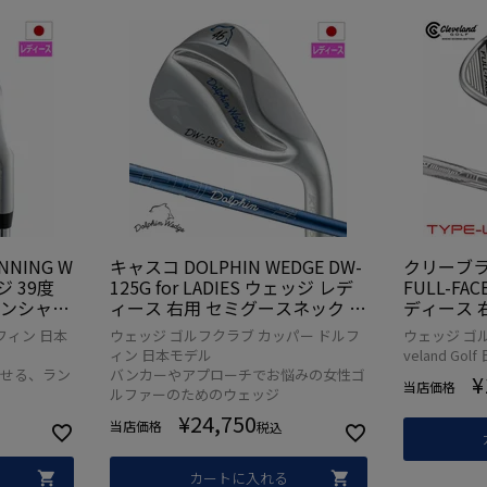
NNING W
キャスコ DOLPHIN WEDGE DW-
クリーブラ
ジ 39度
125G for LADIES ウェッジ レデ
FULL-FA
ボンシャフ
ィース 右用 セミグースネック K
ディース 右用
ウェッジ
ASCO ゴルフクラブ 2025年モデ
T 50 W
フィン 日本
ウェッジ ゴルフクラブ カッパー ドルフ
ウェッジ ゴル
モデル 日本
ル 日本正規品
日本正規品
ィン 日本モデル
veland Go
寄せる、ラン
バンカーやアプローチでお悩みの女性ゴ
¥
当店価格
る
ルファーのためのウェッジ
¥
24,750
当店価格
税込
カートに入れる