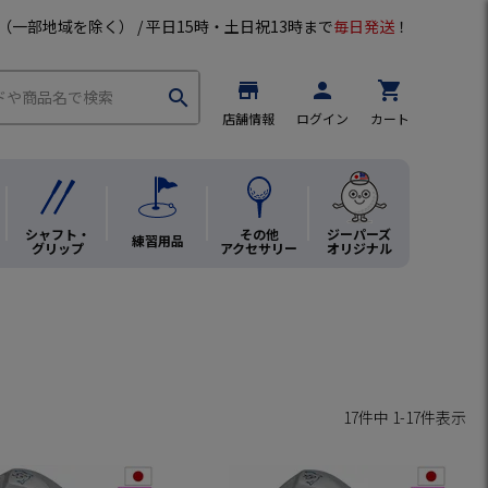
（一部地域を除く） / 平日15時・土日祝13時まで
毎日発送
！
store
person
shopping_cart
search
店舗情報
ログイン
カート
シャフト・
その他
ジーパーズ
練習用品
グリップ
アクセサリー
オリジナル
17
件中
1
-
17
件表示