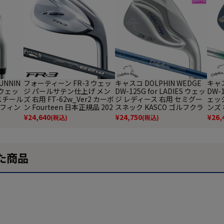
UNNIN
フォーティーン FR-3 ウェッ
キャスコ DOLPHIN WEDGE
キャス
5 ウェッ
ジ パールサテン仕上げ メン
DW-125G for LADIES ウェッ
DW-1
 スチール
ズ 右用 FT-62w_Ver2 カーボ
ジ レディース 右用 セミグー
ェッ
ルフィン
ン Fourteen 日本正規品 202
スネック KASCO ゴルフクラ
ンズ
2025
6年モデル ゴルフクラブ
ブ 2025年モデル 日本正規品
KAS
¥
24,640
¥
24,750
¥
26,
(税込)
(税込)
モデ
た商品