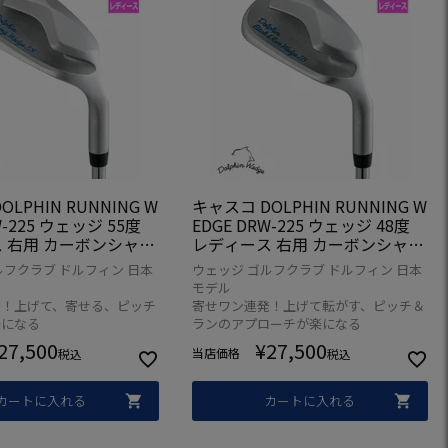
LPHIN RUNNING W
キャスコ DOLPHIN RUNNING W
W-225 ウェッジ 55度
EDGE DRW-225 ウェッジ 48度
 右用 カーボンシャフ
レディース 右用 カーボンシャフ
O ドルフィンウェッジ
ト KASCO ドルフィンウェッジ
ルフクラブ ドルフィン 日本
ウェッジ ゴルフクラブ ドルフィン 日本
ブ 2025年モデル 日本
ゴルフクラブ 2025年モデル 日本
モデル
正規品
発！上げて、寄せる、ピッチ
寄せワン連発！上げて転がす、ピッチ＆
楽になる
ランのアプローチが楽になる
27,500
¥
27,500
当店価格
税込
税込
カートに入れる
カートに入れる