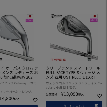
イ オーパス クロム ウ
クリーブランド スマートソール
ィメンズ レディース 右
FULL-FACE TYPE-S ウェッジ メ
0 for Callaway 2024
ンズ 右用 UST RECOIL DART 50
laway Callaway OP
WEDGEカーボンシャフト 日本正
クラブ Callaway 日本モ
ウェッジ ゴルフクラブ フルフェイス Cle
OME 日本正規品 日本モ
規品 2024年モデル
veland Golf 日本モデル
やすい仕様へとアレンジ。
¥
13,090
当店価格
税込
14,800
税込
カートに入れる