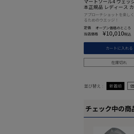
マートソール4 ウェッジ 
本正規品 レディース 
ャフト【SMARTSOLE
アプローチショットを楽し
ッジ】
るためのウエッジ！
定価
オープン価格
のところ
¥
10,010
当店価格
税込
カートに入れる
在庫切れ
並び替え
新着順
チェック中の商