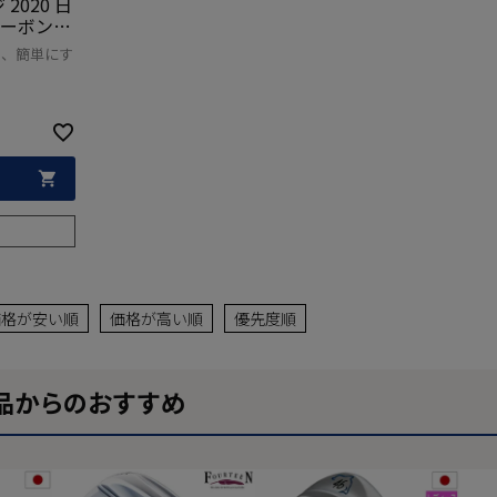
2020 日
カーボンシ
4】【ウエ
く、簡単にす
価格が安い順
価格が高い順
優先度順
品からのおすすめ