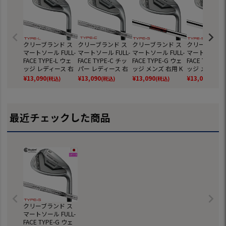
クリーブランド ス
クリーブランド ス
クリーブランド ス
クリーブランド
マートソール FULL-
マートソール FULL-
マートソール FULL-
マートソール FU
FACE TYPE-L ウェ
FACE TYPE-C チッ
FACE TYPE-G ウェ
FACE TYPE-S
ッジ レディース 右
パー レディース 右
ッジ メンズ 右用 K
ッジ メンズ 右
用 UST RECOIL DAR
用 UST RECOIL DAR
BS Hi-Rev MAX105
BS Hi-Rev MA
¥
13,090
¥
13,090
¥
13,090
¥
13,090
(税込)
(税込)
(税込)
(税込)
T 50 WEDGEカーボ
T 50 WEDGEカーボ
スチールシャフト
スチールシャ
ンシャフト 日本正
ンシャフト 日本正
日本正規品 2024年
日本正規品 20
規品 2024年モデル
規品 2024年モデル
モデル
モデル
最近チェックした商品
クリーブランド ス
マートソール FULL-
FACE TYPE-G ウェ