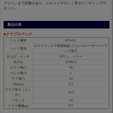
グリーンまで距離があり、ふわりとやさしく寄せたいギャップウ
エッジ。
製品仕様
■クラブスペック
ヘッド素材
SUS431
ロストワックス精密鋳造+フェースレーザーミーリ
ヘッド製法
ング加工
仕上げ・メッキ
サテン、ミラー
モデル
TYPE-G
ロフト角(°)
50
バンス角(°)
2
ライ角(°)
64
FP(mm)
5.3
クラブ長さ（イン
34.5
チ）
バランス
C6
クラブ重量(g)
377