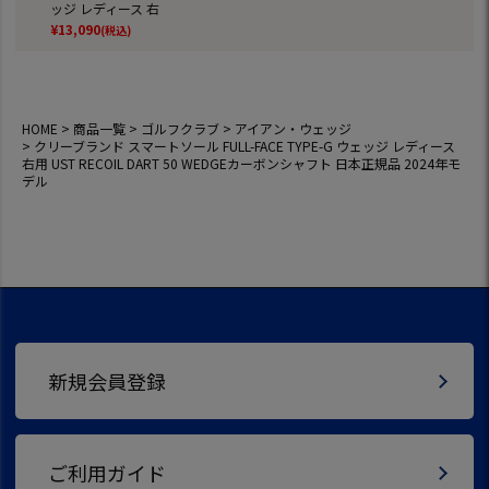
ッジ レディース 右
用 UST RECOIL DAR
¥
13,090
(税込)
T 50 WEDGEカーボ
ンシャフト 日本正
規品 2024年モデル
HOME
商品一覧
ゴルフクラブ
アイアン・ウェッジ
クリーブランド スマートソール FULL-FACE TYPE-G ウェッジ レディース
右用 UST RECOIL DART 50 WEDGEカーボンシャフト 日本正規品 2024年モ
デル
新規会員登録
ご利用ガイド