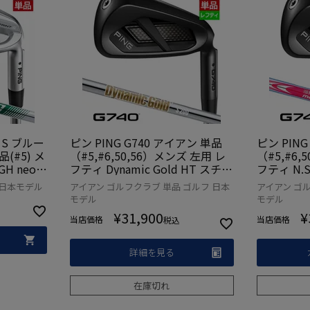
T S ブルー
ピン PING G740 アイアン 単品
ピン PING
(#5) メ
（#5,#6,50,56）メンズ 左用 レ
（#5,#6,
GH neo
フティ Dynamic Gold HT スチー
フティ N.S
品
ル 2026年モデル 日本正規品 日
120 スチ
 日本モデル
アイアン ゴルフクラブ 単品 ゴルフ 日本
アイアン ゴル
本モデル ゴルフ ゴルフクラブ 左
正規品 日
モデル
モデル
利き
クラブ 左
¥
31,900
¥
当店価格
当店価格
税込
詳細を見る
在庫切れ