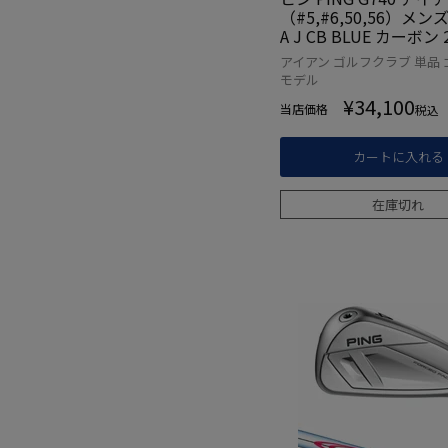
（#5,#6,50,56）メンズ
A J CB BLUE カーボン
デル 日本正規品 日本モ
アイアン ゴルフクラブ 単品 
フ ゴルフクラブ 右利き
モデル
¥
34,100
当店価格
税込
カートに入れる
在庫切れ