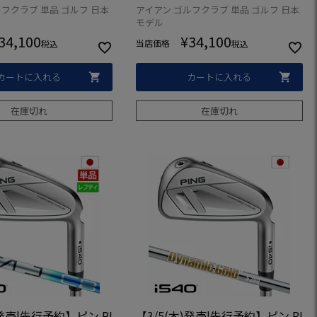
26年モデル 日本正規品
2026年モデル 日本正規品 日本モ
フクラブ 単品 ゴルフ 日本
アイアン ゴルフクラブ 単品 ゴルフ 日本
 ゴルフ ゴルフクラブ
デル ゴルフ ゴルフクラブ 右利き
モデル
34,100
¥
34,100
当店価格
税込
税込
カートに入れる
カートに入れる
在庫切れ
在庫切れ
)発売|先行予約】ピン PI
【3/5(木)発売|先行予約】ピン PI