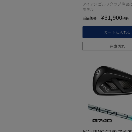
6年モデル 日本正規品
アイアン ゴルフクラブ 単品 
ル ゴルフ ゴルフクラ
モデル
¥
31,900
当店価格
税込
カートに入れる
在庫切れ
ピン PING G740 アイ