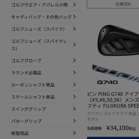
在庫切れ
ゴルフウエア・アパレル小物
キャディバッグ・その他バッグ
ゴルフシューズ（スパイク）
ゴルフシューズ（スパイクレ
ス）
ゴルフグローブ
ラウンド必需品
カーボンシャフト単品
ピン PING G740 アイ
スチールシャフト単品
（#5,#6,50,56）メン
フティ FUJIKURA SPEE
スインググリップ
GREY カーボン 2026
アイアン ゴルフクラブ 単品 
本正規品 日本モデル ゴ
モデル
パターグリップ
フクラブ 左利き
¥
34,100
当店価格
税込
修理用品