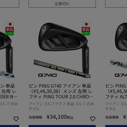
在庫切れ
アン 単品
ピン PING G740 アイアン 単品
ピン PING
ズ 左用 レ
（#5,#6,50,56）メンズ 左用 レ
（#5,#6,
DER NX
フティ PING TOUR 2.0 CHROME
フティ ALT
年モデル 日
I カーボン 2026年モデル 日本正
ン 2026
ゴルフ 日本
アイアン ゴルフクラブ 単品 ゴルフ 日本
アイアン ゴル
ルフ ゴル
規品 日本モデル ゴルフ ゴルフク
本モデル 
モデル
モデル
ラブ 左利き
利き
¥
34,100
¥
当店価格
当店価格
税込