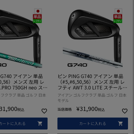
 G740 アイアン 単品
ピン PING G740 アイアン 単品
50,56）メンズ 左用 レ
（#5,#6,50,56）メンズ 左用 レ
.PRO 750GH neo スチ
フティ AWT 3.0 LITE スチール 2
26年モデル 日本正規品
026年モデル 日本正規品 日本モ
フクラブ 単品 ゴルフ 日本
アイアン ゴルフクラブ 単品 ゴルフ 日本
 ゴルフ ゴルフクラブ
デル ゴルフ ゴルフクラブ 左利き
モデル
31,900
¥
31,900
当店価格
税込
税込
カートに入れる
カートに入れる