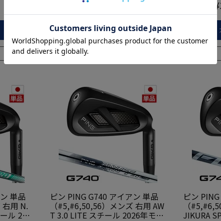
¥
31,900
¥
当店価格
当店価格
税込
カートに入れる
在庫切れ
アン 単品
ピン PING G740 アイアン 単品
ピン PING
 右用 N.
（#5,#6,50,56）メンズ 右用 AW
（#5,#6,
チール 202
T 3.0 LITE スチール 2026年モデ
JIKURA S