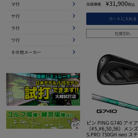
¥
31,900
マ行
当店価格
税込
ヤ行
カートに入れる
ラ行
在庫切れ
ワ行
その他メーカー
ピン PING G740 アイ
（#5,#6,50,56）メンズ
S.PRO 750GH neo ス