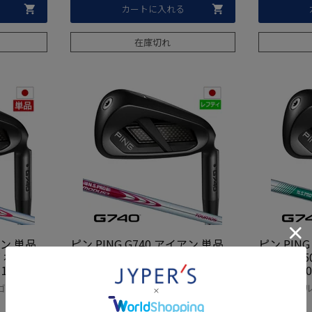
カートに入れる
在庫切れ
アン 単品
ピン PING G740 アイアン 単品
ピン PING
 右用 N.
（#5,#6,50,56）メンズ 右用 N.
（#5,#6,
 120 スチ
S.PRO MODUS3 TOUR 105 スチ
S.PRO 95
日本正規品
ール 2026年モデル 日本正規品
6年モデル
ゴルフ 日本
アイアン ゴルフクラブ 単品 ゴルフ 日本
アイアン ゴル
ルフクラブ
日本モデル ゴルフ ゴルフクラブ
ル ゴルフ
モデル
モデル
右利き