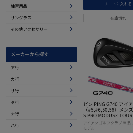
カートに入れる
練習用品
サングラス
在庫切れ
その他アクセサリー
メーカーから探す
ア行
カ行
サ行
タ行
ピン PING G740 アイ
（#5,#6,50,56）メンズ
ナ行
S.PRO MODUS3 TOUR
ール 2026年モデル 
アイアン ゴルフクラブ 単品 
ハ行
日本モデル ゴルフ ゴ
モデル
右利き