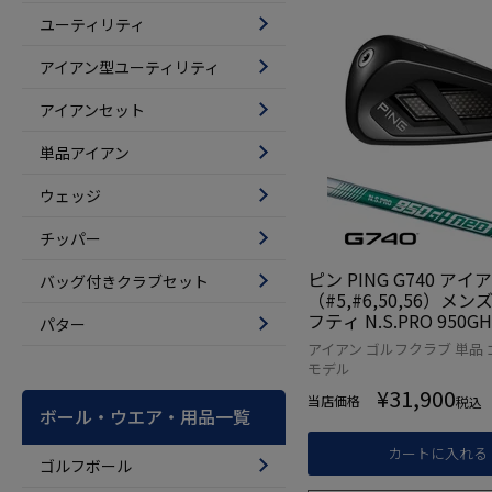
ユーティリティ
アイアン型ユーティリティ
アイアンセット
単品アイアン
ウェッジ
チッパー
ピン PING G740 アイ
バッグ付きクラブセット
（#5,#6,50,56）メン
フティ N.S.PRO 950GH
パター
ール 2026年モデル 
アイアン ゴルフクラブ 単品 
日本モデル ゴルフ ゴ
モデル
左利き
¥
31,900
当店価格
税込
ボール・ウエア・用品一覧
カートに入れる
ゴルフボール