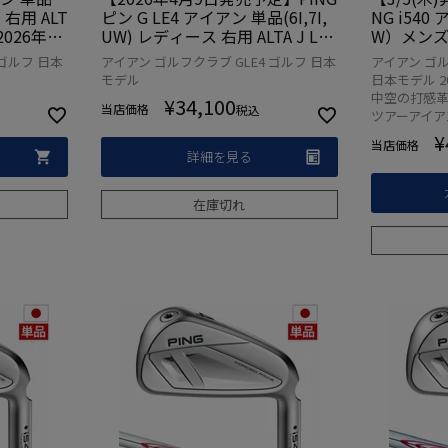
 右用 ALT
ピン G LE4 アイアン 単品(6I,7I,
NG i540
 2026年モ
UW) レディース 右用 ALTA J LE
W）メンズ A
デル ゴル
カーボン 2026年モデル 日本正規
ボン 20
ゴルフ 日本
アイアン ゴルフクラブ GLE4 ゴルフ 日本
アイアン ゴル
品 日本モデル ゴルフ ゴルフクラ
日本モデル
モデル
日本モデル 202
ブ 右打ち 右利き
レフティー
中空の打感革命
¥
34,100
当店価格
税込
ツアーアイア
¥
当店価格
詳細を見る
在庫切れ