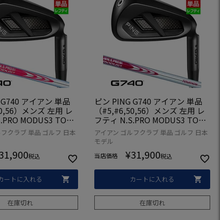
 G740 アイアン 単品
ピン PING G740 アイアン 単品
50,56）メンズ 左用 レ
（#5,#6,50,56）メンズ 左用 レ
.PRO MODUS3 TOUR
フティ N.S.PRO MODUS3 TOUR
ール 2026年モデル 日本
105 スチール 2026年モデル 日本
フクラブ 単品 ゴルフ 日本
アイアン ゴルフクラブ 単品 ゴルフ 日本
本モデル ゴルフ ゴルフ
正規品 日本モデル ゴルフ ゴルフ
モデル
利き
クラブ 左利き
31,900
¥
31,900
当店価格
税込
税込
カートに入れる
カートに入れる
在庫切れ
在庫切れ