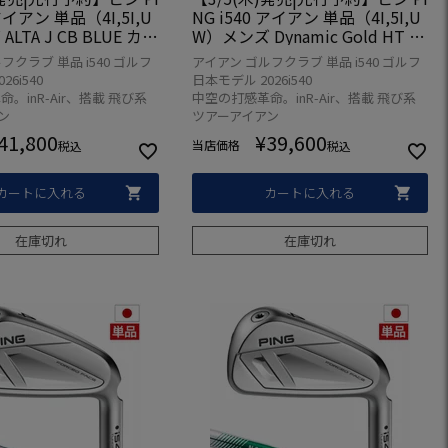
 アイアン 単品（4I,5I,U
NG i540 アイアン 単品（4I,5I,U
LTA J CB BLUE カー
W）メンズ Dynamic Gold HT ス
26年モデル 日本正規品
チール 2026年モデル 日本正規品
フクラブ 単品 i540 ゴルフ
アイアン ゴルフクラブ 単品 i540 ゴルフ
 ゴルフ ゴルフクラブ
日本モデル ゴルフ ゴルフクラブ
6i540
日本モデル 2026i540
 左用 左打ち 左利き
右用 右打ち 右利き
。inR-Air、搭載 飛び系
中空の打感革命。inR-Air、搭載 飛び系
ン
ツアーアイアン
41,800
¥
39,600
当店価格
税込
税込
カートに入れる
カートに入れる
在庫切れ
在庫切れ