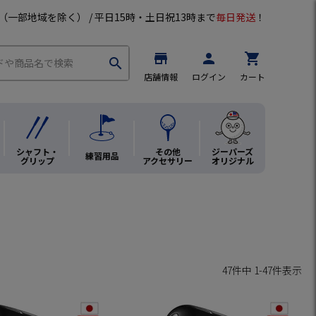
（一部地域を除く） / 平日15時・土日祝13時まで
毎日発送
！
store
person
shopping_cart
search
店舗情報
ログイン
カート
シャフト・
その他
ジーパーズ
練習用品
グリップ
アクセサリー
オリジナル
47
件中
1
-
47
件表示