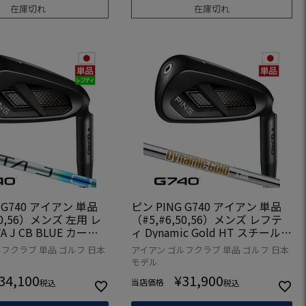
在庫切れ
在庫切れ
 G740 アイアン 単品
ピン PING G740 アイアン 単品
50,56）メンズ 左用 レ
（#5,#6,50,56）メンズ レフテ
A J CB BLUE カーボ
ィ Dynamic Gold HT スチール 2
年モデル 日本正規品 日
026年モデル 日本正規品 日本モ
フクラブ 単品 ゴルフ 日本
アイアン ゴルフクラブ 単品 ゴルフ 日本
ゴルフ ゴルフクラブ 左
デル ゴルフ ゴルフクラブ 左用
モデル
左利き
34,100
¥
31,900
当店価格
税込
税込