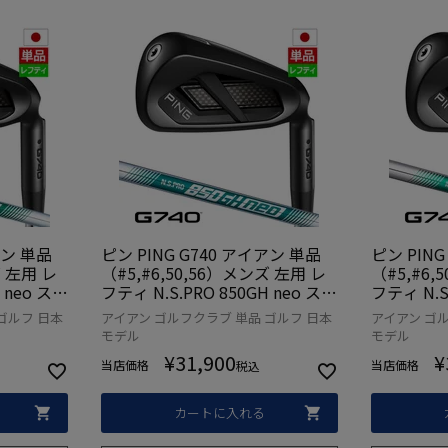
アン 単品
ピン PING G740 アイアン 単品
ピン PING
ズ 左用 レ
（#5,#6,50,56）メンズ 左用 レ
（#5,#6,
 neo スチ
フティ N.S.PRO 850GH neo スチ
フティ N.S
日本正規品
ール 2026年モデル 日本正規品
ール 20
ゴルフ 日本
アイアン ゴルフクラブ 単品 ゴルフ 日本
アイアン ゴル
ルフクラブ
日本モデル ゴルフ ゴルフクラブ
日本モデル
モデル
モデル
左利き
左利き
¥
31,900
¥
当店価格
当店価格
税込
カートに入れる