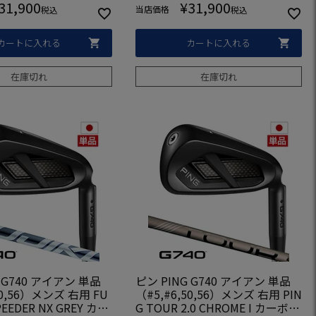
31,900
¥
31,900
当店価格
税込
税込
カートに入れる
カートに入れる
在庫切れ
在庫切れ
 G740 アイアン 単品
ピン PING G740 アイアン 単品
50,56）メンズ 右用 FU
（#5,#6,50,56）メンズ 右用 PIN
PEEDER NX GREY カー
G TOUR 2.0 CHROME I カーボン