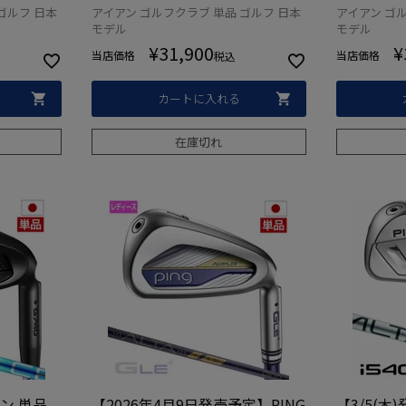
 日本モデ
ル 日本正規品 日本モデル ゴルフ
ボン 20
ゴルフ 日本
アイアン ゴルフクラブ 単品 ゴルフ 日本
アイアン ゴル
ブ右利き
ゴルフクラブ 右利き
日本モデル
モデル
モデル
右利き
¥
31,900
¥
当店価格
当店価格
税込
カートに入れる
在庫切れ
アン 単品
【2026年4月9日発売予定】PING
【3/5(木