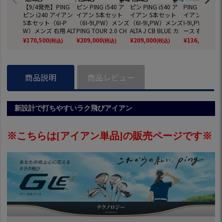
【9/4発売】PING
ピン PING i540 ア
ピン PING i540 ア
PING ピン G L
ピン i240 アイアン
イアン 5本セット
イアン 5本セット
イアン 4本セッ
5本セット（6I-P
（6I-9I,PW）メンズ
（6I-9I,PW）メンズ
I-9I,PW,SW)
W）メンズ 右用 ALT
PING TOUR 2.0 CH
ALTA J CB BLUE カ
ース 右用 ALTA 
A J CB BLUE / TOU
ROME I カーボン 20
ーボン 2026年モデ
カーボン 202
¥
170,500
¥
209,000
¥
209,000
¥
136,400
(税込)
(税込)
(税込)
(税込
R 2.0 CHROME I カ
26年モデル 日本正
ル 日本正規品 日本
デル 日本正規
ーボン 2025年モデ
規品 日本モデル ゴ
モデル ゴルフ ゴル
本モデル ゴル
ル 日本正規品 日本
ルフ ゴルフクラブ
フクラブ 右用 右打
ルフクラブ 右
モデル ゴルフ ゴル
右用 右打ち 右利き
ち 右利き
右利き
商品説明
商品レビュー
フクラブ
新設計で打ちやすいラク飛びアイアン
※こちらは[アイアン単品]の販売ページです※