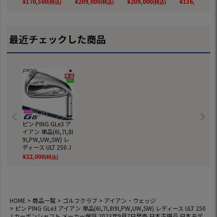
¥
170,500
¥
209,000
¥
209,000
¥
136,400
(税込)
(税込)
(税込)
(税込
R 2.0 CHROME I カ
26年モデル 日本正
ル 日本正規品 日本
デル 日本正規
ーボン 2025年モデ
規品 日本モデル ゴ
モデル ゴルフ ゴル
本モデル ゴル
ル 日本正規品 日本
ルフ ゴルフクラブ
フクラブ 右用 右打
ルフクラブ 右
モデル ゴルフ ゴル
右用 右打ち 右利き
ち 右利き
右利き
最近チェックした商品
フクラブ
ピン PING GLe3 ア
イアン 単品(6I,7I,8I
9I,PW,UW,SW) レ
ディース ULT 250 J
カーボンシャフト
¥
22,000
(税込)
メーカー保証 2023
年9月7日発売 日本
正規品 日本モデル
ゴルフ ゴルフクラ
ブ 左用 左打ち 左利
HOME
商品一覧
ゴルフクラブ
アイアン・ウェッジ
き レフティー ジー
ピン PING GLe3 アイアン 単品(6I,7I,8I9I,PW,UW,SW) レディース ULT 250
エルイースリー
J カーボンシャフト メーカー保証 2023年9月7日発売 日本正規品 日本モデ