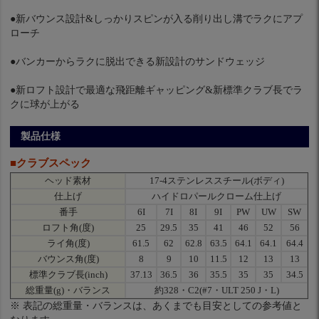
●新バウンス設計&しっかりスピンが入る削り出し溝でラクにアプ
ローチ
●バンカーからラクに脱出できる新設計のサンドウェッジ
●新ロフト設計で最適な飛距離ギャッピング&新標準クラブ長でラ
クに球が上がる
製品仕様
■クラブスペック
ヘッド素材
17-4ステンレススチール(ボディ)
仕上げ
ハイドロパールクローム仕上げ
番手
6I
7I
8I
9I
PW
UW
SW
ロフト角(度)
25
29.5
35
41
46
52
56
ライ角(度)
61.5
62
62.8
63.5
64.1
64.1
64.4
バウンス角(度)
8
9
10
11.5
12
13
13
標準クラブ長(inch)
37.13
36.5
36
35.5
35
35
34.5
総重量(g)・バランス
約328・C2(#7・ULT 250 J・L)
※ 表記の総重量・バランスは、あくまでも目安としての参考値と