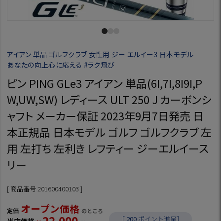
アイアン 単品 ゴルフクラブ 女性用 ジー エルイー3 日本モデル
あなたの向上心に応える #ラク飛び
ピン PING GLe3 アイアン 単品(6I,7I,8I9I,P
W,UW,SW) レディース ULT 250 J カーボンシ
ャフト メーカー保証 2023年9月7日発売 日
本正規品 日本モデル ゴルフ ゴルフクラブ 左
用 左打ち 左利き レフティー ジーエルイース
リー
商品番号
201600400103
オープン価格
定価
のところ
22,000
［
200
ポイント進呈］
当店価格