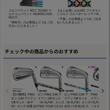
チェック中の商品からのおすすめ
【9/4発売】PING
ピン PING i540 ア
ピン PING i540 ア
PING ピン G L
ピン i240 アイアン
イアン 5本セット
イアン 5本セット
イアン 4本セッ
5本セット（6I-P
（6I-9I,PW）メンズ
（6I-9I,PW）メンズ
I-9I,PW,SW)
W）メンズ 右用 ALT
PING TOUR 2.0 CH
ALTA J CB BLUE カ
ース 右用 ALTA 
A J CB BLUE / TOU
ROME I カーボン 20
ーボン 2026年モデ
カーボン 202