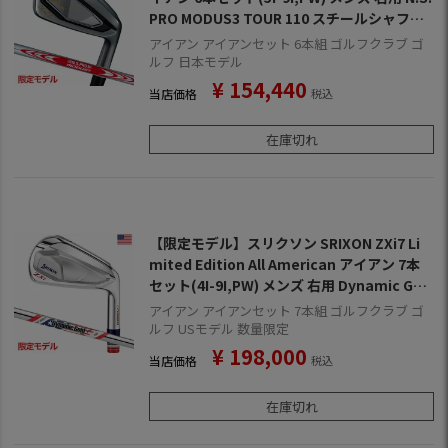
PRO MODUS3 TOUR 110 スチールシャフト
ダンロップ DUNLOP ゴルフ クラブ 2025年モ
アイアン アイアンセット 6本組 ゴルフクラブ ゴ
デル 日本正規品
ルフ 日本モデル
¥
154,440
当店価格
税込
在庫切れ
【限定モデル】スリクソン SRIXON ZXi7 Li
mited Edition All American アイアン 7本
セット(4I-9I,PW) メンズ 右用 Dynamic Gol
d Mid 115 スチールシャフト ダンロップ ゴル
アイアン アイアンセット 7本組 ゴルフクラブ ゴ
フクラブ 2025年モデル USA直輸入品 並行輸
ルフ USモデル 数量限定
入
¥
198,000
当店価格
税込
在庫切れ