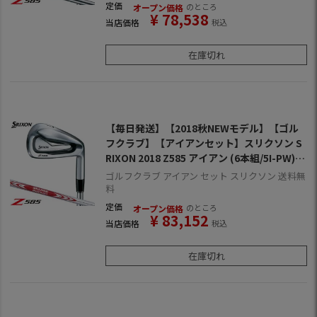
定価
のところ
オープン価格
¥
78,538
当店価格
税込
在庫切れ
【毎日発送】【2018秋NEWモデル】【ゴル
フクラブ】【アイアンセット】スリクソン S
RIXON 2018 Z585 アイアン (6本組/5I-PW)
[N.S.PRO MODUS3 TOUR105 DST スチール
ゴルフクラブ アイアン セット スリクソン 送料無
シャフト装着](日本正規品)【ZERO SRIXO
料
N】【ゼロスリクソン】
定価
のところ
オープン価格
¥
83,152
当店価格
税込
在庫切れ