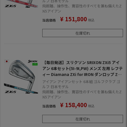
品 2024年11月9日発売
ルフ 日本モデル
飛距離、操作性、寛容性のすべてを兼ね備えたZ
Xi5アイアン
¥
151,800
当店価格
税込
在庫切れ
【毎日発送】スリクソン SRIXON ZXi5 アイ
アン 6本セット(5I-9I,PW) メンズ 左用 レフテ
ィー Diamana ZXi for IRON ダンロップ ZXI
ゴルフ クラブ 2025年モデル 日本正規品 202
アイアン アイアンセット 6本組 ゴルフクラブ ゴ
4年11月9日発売
ルフ 日本モデル
飛距離、操作性、寛容性のすべてを兼ね備えたZ
Xi5アイアン
¥
158,400
当店価格
税込
在庫切れ