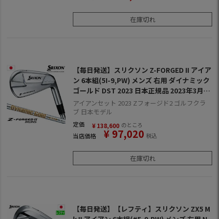
在庫切れ
【毎日発送】スリクソン Z-FORGED II アイア
ン 6本組(5I-9,PW) メンズ 右用 ダイナミック
ゴールド DST 2023 日本正規品 2023年3月発
売 SRIXON
アイアンセット 2023 Zフォージド2 ゴルフクラ
ブ 日本モデル
定価
のところ
¥
138,600
¥
97,020
当店価格
税込
在庫切れ
【毎日発送】【レフティ】スリクソン ZX5 M