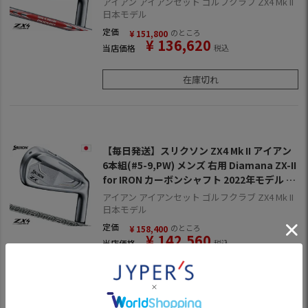
アイアン アイアンセット ゴルフクラブ ZX4 Mk II
日本モデル
定価
のところ
¥
151,800
¥
136,620
当店価格
税込
在庫切れ
【毎日発送】スリクソン ZX4 Mk II アイアン
6本組(#5-9,PW) メンズ 右用 Diamana ZX-II
for IRON カーボンシャフト 2022年モデル 日
本正規品 2022年11月発売
アイアン アイアンセット ゴルフクラブ ZX4 Mk II
日本モデル
定価
のところ
¥
158,400
¥
142,560
当店価格
税込
在庫切れ