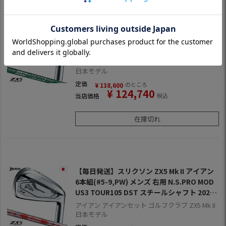
【毎日発送】スリクソン ZX5 Mk II アイアン
6本組(#5-9,PW) メンズ 右用 N.S.PRO 950G
H neo DST スチールシャフト 2022年モデル
日本正規品 2022年11月発売
アイアン アイアンセット ゴルフクラブ ZX5 Mk II
日本モデル
定価
のところ
¥
138,600
¥
124,740
当店価格
税込
在庫切れ
【毎日発送】スリクソン ZX5 Mk II アイアン
6本組(#5-9,PW) メンズ 右用 N.S.PRO MOD
US3 TOUR105 DST スチールシャフト 2022
年モデル 日本正規品 2022年11月発売
アイアン アイアンセット ゴルフクラブ ZX5 Mk II
日本モデル