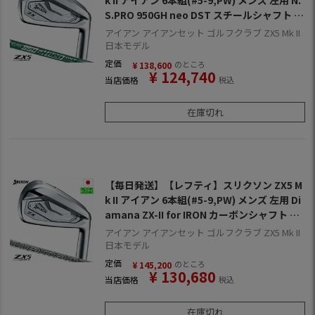
k II アイアン 6本組(#5-9,PW) メンズ 左用 N.
S.PRO 950GH neo DST スチールシャフト 2
022年モデル 日本正規品 2022年11月発売
アイアン アイアンセット ゴルフクラブ ZX5 Mk II
日本モデル
定価
のところ
¥
138,600
¥
124,740
当店価格
税込
在庫切れ
【毎日発送】【レフティ】スリクソン ZX5 M
k II アイアン 6本組(#5-9,PW) メンズ 左用 Di
amana ZX-II for IRON カーボンシャフト 20
22年モデル 日本正規品 2022年11月発売
アイアン アイアンセット ゴルフクラブ ZX5 Mk II
日本モデル
定価
のところ
¥
145,200
¥
130,680
当店価格
税込
在庫切れ