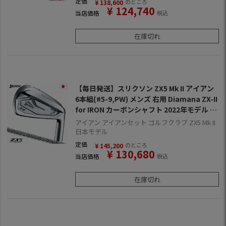
定価
のところ
¥
138,600
¥
124,740
当店価格
税込
在庫切れ
【毎日発送】スリクソン ZX5 Mk II アイアン
6本組(#5-9,PW) メンズ 右用 Diamana ZX-II
for IRON カーボンシャフト 2022年モデル 日
本正規品 2022年11月発売
アイアン アイアンセット ゴルフクラブ ZX5 Mk II
日本モデル
定価
のところ
¥
145,200
¥
130,680
当店価格
税込
在庫切れ