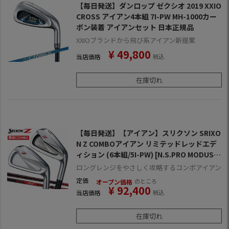
【毎日発送】ダンロップ ゼクシオ 2019 XXIO
CROSS アイアン4本組 7I-PW MH-1000カー
ボン装着 アイアンセット 日本正規品
XXIOブランドから飛び系アイアン新提案
¥
49,800
当店価格
税込
在庫切れ
【毎日発送】【アイアン】スリクソン SRIXO
N Z COMBOアイアン リミテッドレッドエデ
ィション (6本組/5I-PW) [N.S.PRO MODUS T
OUR120装着](日本正規品)
ロングレンジをやさしく攻略するコンボアイアン
定価
のところ
オープン価格
¥
92,400
当店価格
税込
在庫切れ