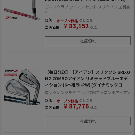
[N.S.PRO MODUS3 TOUR120 スチールシャ
ゴルフクラブ アイアン セット スリクソン 送料無
フト装着](日本正規品)【ZERO SRIXON】
料
【ゼロスリクソン】
定価
のところ
オープン価格
¥
83,152
当店価格
税込
在庫切れ
【毎日発送】【アイアン】スリクソン SRIXO
N Z COMBOアイアン リミテッドブルーエデ
ィション (6本組/5I-PW) [ダイナミックゴー
ルド装着](日本正規品)
ロングレンジをやさしく攻略するコンボアイアン
定価
のところ
オープン価格
¥
87,776
当店価格
税込
在庫切れ