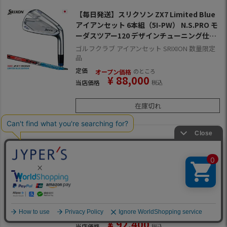
【毎日発送】スリクソン ZX7 Limited Blue
アイアンセット 6本組（5I-PW） N.S.PRO モ
ーダスツアー120 デザインチューニング仕様
日本正規品 数量限定品
ゴルフクラブ アイアンセット SRIXION 数量限定
品
定価
のところ
オープン価格
¥
88,000
当店価格
税込
在庫切れ
【毎日発送】【2018秋NEWモデル】【ゴル
フクラブ】【アイアンセット】スリクソン S
RIXON 2018 Z585 アイアン (6本組/5I-PW)
[Miyazaki for IRON カーボンシャフト装着]
ゴルフクラブ アイアン セット スリクソン 送料無
(日本正規品)【ZERO SRIXON】【ゼロスリ
料
クソン】
定価
のところ
オープン価格
¥
92,400
当店価格
税込