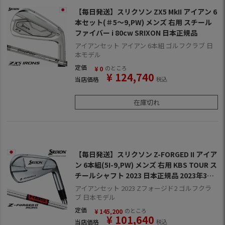
【毎日発送】スリクソン ZX5 MkII アイアン 6
本セット(＃5～9,PW) メンズ 右用 スチール
ファイバー i 80cw SRIXON 日本正規品
アイアンセット アイアン 6本組 ゴルフクラブ 日
本モデル
定価
のところ
¥
0
¥
124,740
当店価格
税込
在庫切れ
【毎日発送】スリクソン Z-FORGED II アイア
ン 6本組(5I-9,PW) メンズ 右用 KBS TOUR ス
チールシャフト 2023 日本正規品 2023年3月
発売 SRIXON
アイアンセット 2023 Zフォージド2 ゴルフクラ
ブ 日本モデル
定価
のところ
¥
145,200
¥
101,640
当店価格
税込