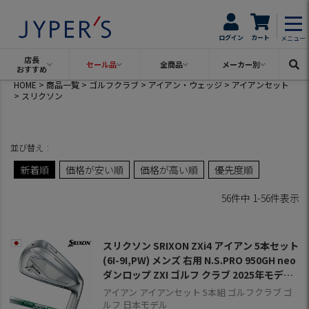
ログイン
カート
メニュー
店長
セール品
全商品
メーカー別
おすすめ
HOME
商品一覧
ゴルフクラブ
アイアン・ウェッジ
アイアンセット
スリクソン
並び替え
新着順
価格が安い順
価格が高い順
優先度順
56
件中
1
-
56
件表示
スリクソン SRIXON ZXi4 アイアン 5本セット
(6I-9I,PW) メンズ 右用 N.S.PRO 950GH neo
ダンロップ ZXI ゴルフ クラブ 2025年モデル
日本正規品 2024年11月9日発売
アイアン アイアンセット 5本組 ゴルフクラブ ゴ
ルフ 日本モデル