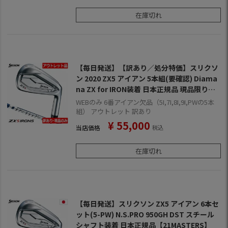
在庫切れ
【毎日発送】【訳あり／処分特価】スリクソ
ン 2020 ZX5 アイアン 5本組(要確認) Diama
na ZX for IRON装着 日本正規品 現品限り
【アウトレット】【保証書無し】
WEBのみ 6番アイアン欠品（5I,7I,8I,9I,PWの5本
組） アウトレット 訳あり
¥
55,000
当店価格
税込
在庫切れ
【毎日発送】スリクソン ZX5 アイアン 6本セ
ット(5-PW) N.S.PRO 950GH DST スチール
シャフト装着 日本正規品【21MASTERS】