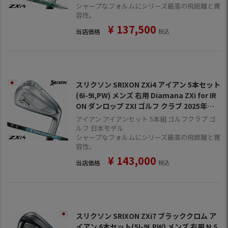
シャープなフォルムにシリーズ最高の飛距離と寛
容性。
¥
137,500
当店価格
税込
スリクソン SRIXON ZXi4 アイアン 5本セット
(6I-9I,PW) メンズ 右用 Diamana ZXi for IR
ON ダンロップ ZXI ゴルフ クラブ 2025年モ
デル 日本正規品 2024年11月9日発売
アイアン アイアンセット 5本組 ゴルフクラブ ゴ
ルフ 日本モデル
シャープなフォルムにシリーズ最高の飛距離と寛
容性。
¥
143,000
当店価格
税込
スリクソン SRIXON ZXi7 ブラッククロム ア
イアン 6本セット(5I-9I,PW) メンズ 右用 N.S.