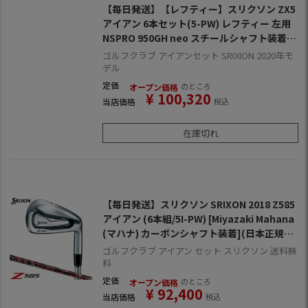
【毎日発送】【レフティー】スリクソン ZX5
アイアン 6本セット(5-PW) レフティー 左用
NSPRO 950GH neo スチールシャフト装着
日本正規品
ゴルフクラブ アイアンセット SRIXION 2020年モ
デル
定価
のところ
オープン価格
¥
100,320
当店価格
税込
在庫切れ
【毎日発送】スリクソン SRIXON 2018 Z585
アイアン (6本組/5I-PW) [Miyazaki Mahana
(マハナ) カーボンシャフト装着](日本正規品)
【ZERO SRIXON】【ゼロスリクソン】
ゴルフクラブ アイアン セット スリクソン 送料無
料
定価
のところ
オープン価格
¥
92,400
当店価格
税込