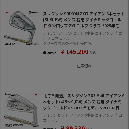
スリクソン SRIXON ZXi7 アイアン 6本セット
(5I-9I,PW) メンズ 右用 ダイナミックゴール
ド ダンロップ ZXI ゴルフ クラブ 2025年モデ
ル 日本正規品 2024年11月9日発売
アイアン アイアンセット 6本組 ゴルフクラブ ゴ
ルフ 日本モデル
シリーズ最高の打感と操作性。
¥
145,200
当店価格
税込
在庫切れ
【毎日発送】スリクソン ZX5 MkII アイアン 6
本セット(＃5～9,PW) メンズ 右用 ダイナミ
ックゴールド 85 2023年モデル SRIXON 日本
正規品
アイアンセット アイアン 6本組 ゴルフクラブ 日
本モデル
¥
99,330