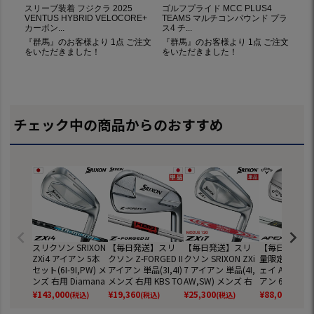
チェック中の商品からのおすすめ
スリクソン SRIXON
【毎日発送】スリ
【毎日発送】スリ
【毎日発送】
ZXi4 アイアン 5本
クソン Z-FORGED II
クソン SRIXON ZXi
量限定】キャ
セット(6I-9I,PW) メ
アイアン 単品(3I,4I)
7 アイアン 単品(4I,
ェイ APEX P
ンズ 右用 Diamana
メンズ 右用 KBS TO
AW,SW) メンズ 右
アン 6本セット
ZXi for IRON ダンロ
UR スチールシャフ
用 N.S.PRO MODUS
9,PW) メンズ
¥
143,000
¥
19,360
¥
25,300
¥
88,000
(税込)
(税込)
(税込)
(税込)
ップ ZXI ゴルフ ク
ト 日本正規品
3 TOUR 120 ダンロ
Dynamic Gold