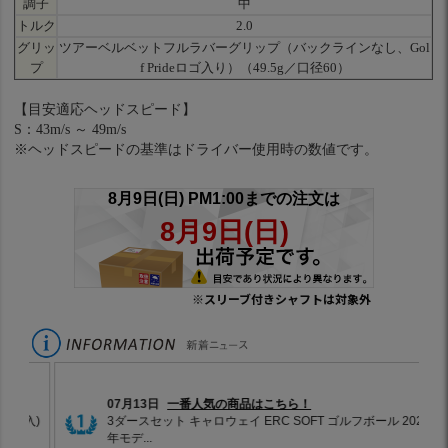
調子
中
トルク
2.0
グリッ
ツアーベルベットフルラバーグリップ（バックラインなし、Gol
プ
f Prideロゴ入り）（49.5g／口径60）
【目安適応ヘッドスピード】
S：43m/s ～ 49m/s
※ヘッドスピードの基準はドライバー使用時の数値です。
※スリーブ付きシャフトは対象外