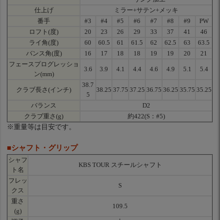
仕上げ
ミラー+サテン+メッキ
番手
#3
#4
#5
#6
#7
#8
#9
PW
ロフト(度)
20
23
26
29
33
37
41
46
ライ角(度)
60
60.5
61
61.5
62
62.5
63
63.5
バンス角(度)
16
17
18
18
19
19
20
21
フェースプログレッショ
3.6
3.9
4.1
4.4
4.6
4.9
5.1
5.4
ン(mm)
38.7
クラブ長さ(インチ)
38.25
37.75
37.25
36.75
36.25
35.75
35.25
5
バランス
D2
クラブ重さ(g)
約422(S：#5)
※重量等は目安です。
■シャフト・グリップ
シャフ
KBS TOUR スチールシャフト
ト名
フレッ
S
クス
重さ
109.5
(g)