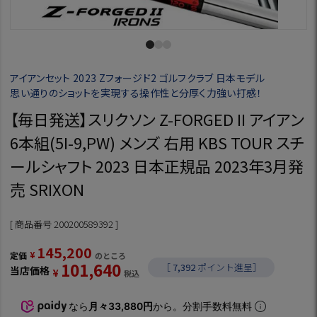
アイアンセット 2023 Zフォージド2 ゴルフクラブ 日本モデル
思い通りのショットを実現する操作性と分厚く力強い打感！
【毎日発送】スリクソン Z-FORGED II アイアン
6本組(5I-9,PW) メンズ 右用 KBS TOUR スチ
ールシャフト 2023 日本正規品 2023年3月発
売 SRIXON
商品番号
200200589392
145,200
¥
定価
のところ
101,640
［
7,392
ポイント進呈］
当店価格
¥
税込
なら
月々33,880円
から。分割手数料無料