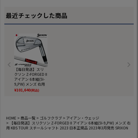
ラブ 2025年モデル
ップ ZXI ゴルフ ク
115 スチール
日本正規品 2024年
ラブ 2025年モデル
フト 2023年
11月9日発売
日本正規品 2024年
日本正規品
最近チェックした商品
11月9日発売
【毎日発送】スリ
クソン Z-FORGED II
アイアン 6本組(5I-
9,PW) メンズ 右用
KBS TOUR スチー
¥
101,640
(税込)
ルシャフト 2023 日
本正規品 2023年3
月発売 SRIXON
HOME
商品一覧
ゴルフクラブ
アイアン・ウェッジ
【毎日発送】スリクソン Z-FORGED II アイアン 6本組(5I-9,PW) メンズ 右
用 KBS TOUR スチールシャフト 2023 日本正規品 2023年3月発売 SRIXON