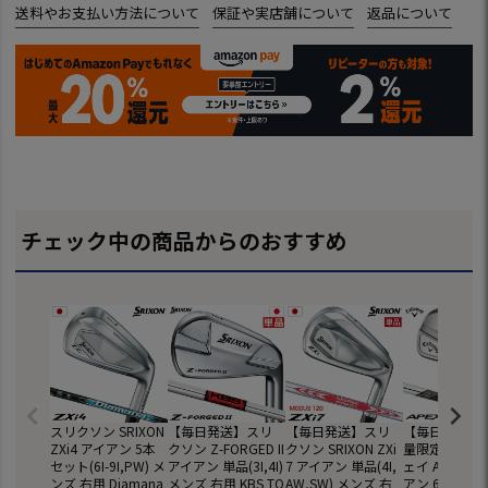
送料やお支払い方法について
保証や実店舗について
返品について
チェック中の商品からのおすすめ
スリクソン SRIXON
【毎日発送】スリ
【毎日発送】スリ
【毎日発送】
ZXi4 アイアン 5本
クソン Z-FORGED II
クソン SRIXON ZXi
量限定】キャ
セット(6I-9I,PW) メ
アイアン 単品(3I,4I)
7 アイアン 単品(4I,
ェイ APEX P
ンズ 右用 Diamana
メンズ 右用 KBS TO
AW,SW) メンズ 右
アン 6本セット