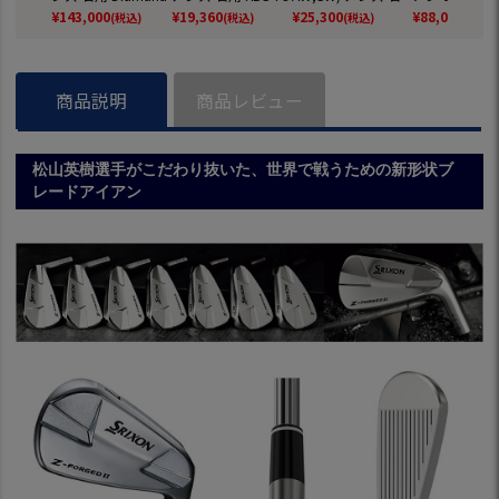
ZXi for IRON ダンロ
UR スチールシャフ
用 N.S.PRO MODUS
9,PW) メンズ
¥
143,000
¥
19,360
¥
25,300
¥
88,000
(税込)
(税込)
(税込)
(税込)
ップ ZXI ゴルフ ク
ト 日本正規品
3 TOUR 120 ダンロ
Dynamic Gold
ラブ 2025年モデル
ップ ZXI ゴルフ ク
115 スチール
日本正規品 2024年
ラブ 2025年モデル
フト 2023年
11月9日発売
日本正規品 2024年
日本正規品
商品説明
商品レビュー
11月9日発売
松山英樹選手がこだわり抜いた、世界で戦うための新形状ブ
レードアイアン