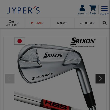
ログイン
カート
メニュー
店長
セール品
全商品
メーカー別
おすすめ