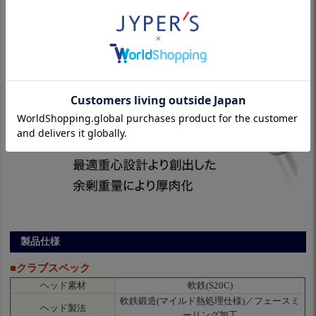
製品仕様
■クラブスペック
ヘッド素材
軟鉄(S20C)
軟鉄鍛造(マイルド熱処理仕様)／フェースミ
ヘッド製法
ーリング加工