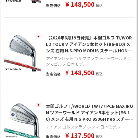
¥
148,500
当店価格
税込
【2026年6月19日発売】本間ゴルフ T//WOR
LD TOUR V アイアン 5本セット(#6-#10) メ
ンズ 右用 N.S.PRO MODUS スチール HONM
A 2026年モデル 日本正規品 ゴルフクラブ
アイアンセット ゴルフクラブ ティーワールド ホ
ンマゴルフ 日本モデル
¥
148,500
当店価格
税込
本間ゴルフ T//WORLD TW777 PCB MAX IRO
N ツアーワールド アイアン 5本セット(#6-1
0) メンズ 右用 N.S.PRO 950GH neo スチール
シャフト HONMA ゴルフクラブ 日本正規品
アイアン ゴルフクラブ ホンマ 日本モデル
¥
137,500
当店価格
税込