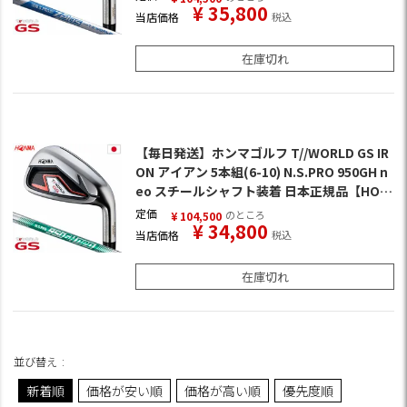
¥
35,800
当店価格
税込
在庫切れ
【毎日発送】ホンマゴルフ T//WORLD GS IR
ON アイアン 5本組(6-10) N.S.PRO 950GH n
eo スチールシャフト装着 日本正規品【HON
MA GS】
定価
のところ
¥
104,500
¥
34,800
当店価格
税込
在庫切れ
並び替え
新着順
価格が安い順
価格が高い順
優先度順