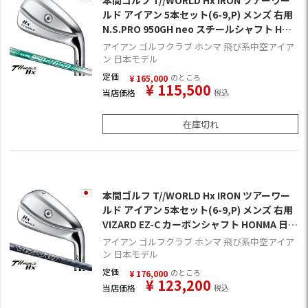
本間ゴルフ T//WORLD Hx IRON ツアーワー
ルド アイアン 5本セット(6-9,P) メンズ 右用
N.S.PRO 950GH neo スチールシャフト HON
MA 日本正規品 ゴルフクラブ
アイアン ゴルフクラブ ホンマ 飛び系中空アイア
ン 日本モデル
定価
のところ
¥
165,000
¥
115,500
当店価格
税込
在庫切れ
本間ゴルフ T//WORLD Hx IRON ツアーワー
ルド アイアン 5本セット(6-9,P) メンズ 右用
VIZARD EZ-C カーボンシャフト HONMA 日本
正規品 ゴルフクラブ
アイアン ゴルフクラブ ホンマ 飛び系中空アイア
ン 日本モデル
定価
のところ
¥
176,000
¥
123,200
当店価格
税込