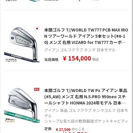
本間ゴルフ T//WORLD TW777 PCB MAX IRO
N ツアーワールド アイアン 5本セット(#6-1
0) メンズ 右用 VIZARD for TW777 カーボン
シャフト HONMA ゴルフクラブ 日本正規品
アイアン ゴルフクラブ ホンマ 日本モデル
¥
154,000
当店価格
税込
本間ゴルフ T//WORLD TW Px アイアン 単品
(#5,AW) メンズ 右用 N.S.PRO 950neo スチ
ールシャフト HONMA 2024年モデル 日本正
規品 ゴルフクラブ【TW767】
アイアン 単品 ゴルフクラブ ホンマゴルフ 日本モ
デル
シャープな見た目の軟鉄鍛造ポケットキャビティ
定価
のところ
¥
27,500