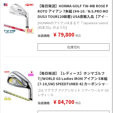
【毎日発送】HONMA GOLF TW-MB ROSE P
ROTO アイアン 7本組 (#4-10／N.S.PRO MO
DUS3 TOUR120装着) USA直輸入品【アイア
ンセット】【ジャスティン・ローズ】
[HONMAのアイアンはまるで『Japanese sword
(日本刀)』のようだ]
¥
79,800
当店価格
税込
在庫切れ
【毎日発送】【レディース】ホンマゴルフ
T//WORLD GS Ladies IRON アイアン 5本組
(7-10,SW) SPEEDTUNED 42 カーボンシャフ
ト装着 日本正規品【HONMA GS】
ゴルフクラブ アイアンセット ツアーワールド GS
レディース
¥
84,700
当店価格
税込