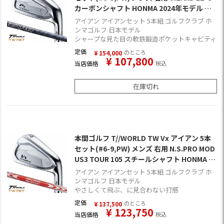
カーボンシャフト HONMA 2024年モデル 日
本正規品 ゴルフクラブ【TW767】
アイアン アイアンセット 5本組 ゴルフクラブ ホ
ンマゴルフ 日本モデル
シャープな見た目の軟鉄鍛造ポケットキャビティ
定価
のところ
¥
154,000
¥
107,800
当店価格
税込
在庫切れ
本間ゴルフ T//WORLD TW Vx アイアン 5本
セット(#6-9,PW) メンズ 右用 N.S.PRO MOD
US3 TOUR 105 スチールシャフト HONMA 20
24年モデル 日本正規品 ゴルフクラブ【TW7
アイアン アイアンセット 5本組 ゴルフクラブ ホ
67】
ンマゴルフ 日本モデル
やさしくて飛ぶ、に見合わない打感
定価
のところ
¥
137,500
¥
123,750
当店価格
税込