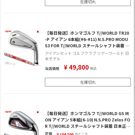
在庫切れ
【毎日発送】ホンマゴルフ T//WORLD TR20
-P アイアン 6本組(#6-#11) N.S.PRO MODU
S3 FOR T//WORLD スチールシャフト装着 日
本正規品
アイアンセット ゴルフクラブ ツアーワールド 日
本モデル
¥
49,800
当店価格
税込
在庫切れ
【毎日発送】ホンマゴルフ T//WORLD GS IR
ON アイアン 5本組(6-10) N.S.PRO Zelos FO
R T//WORLD スチールシャフト装着 日本正規
品【HONMA GS】
定価
のところ
¥
104,500