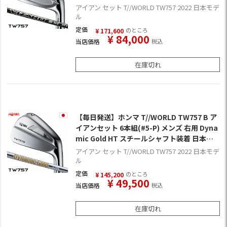
規品 2022年モデル
アイアン セット T//WORLD TW757 2022 日本モデ
ル
定価
のところ
¥
171,600
¥
84,000
当店価格
税込
在庫切れ
【毎日発送】ホンマ T//WORLD TW757 B ア
イアンセット 6本組(#5-P) メンズ 右用 Dyna
mic Gold HT スチールシャフト装着 日本正
規品 2022年モデル
アイアン セット T//WORLD TW757 2022 日本モデ
ル
定価
のところ
¥
145,200
¥
49,500
当店価格
税込
在庫切れ