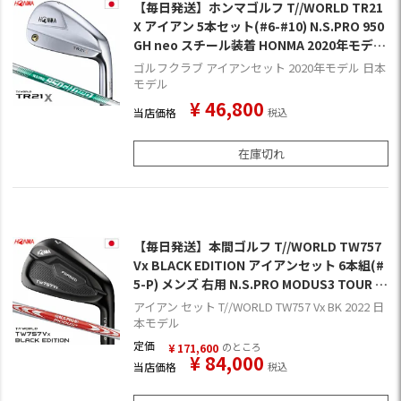
【毎日発送】ホンマゴルフ T//WORLD TR21
X アイアン 5本セット(#6-#10) N.S.PRO 950
GH neo スチール装着 HONMA 2020年モデル
日本正規品
ゴルフクラブ アイアンセット 2020年モデル 日本
モデル
¥
46,800
当店価格
税込
在庫切れ
【毎日発送】本間ゴルフ T//WORLD TW757
Vx BLACK EDITION アイアンセット 6本組(#
5-P) メンズ 右用 N.S.PRO MODUS3 TOUR 1
05 スチールシャフト装着 日本正規品 2022年
アイアン セット T//WORLD TW757 Vx BK 2022 日
モデル
本モデル
定価
のところ
¥
171,600
¥
84,000
当店価格
税込