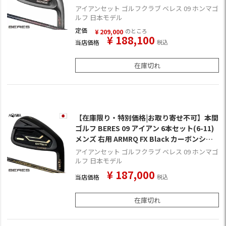
024年モデル 日本正規品
アイアンセット ゴルフクラブ ベレス 09 ホンマゴ
ルフ 日本モデル
定価
のところ
¥
209,000
¥
188,100
当店価格
税込
在庫切れ
【在庫限り・特別価格|お取り寄せ不可】本間
ゴルフ BERES 09 アイアン 6本セット(6-11)
メンズ 右用 ARMRQ FX Black カーボンシャ
フト HONMA 2024年モデル 日本正規品 ホン
アイアンセット ゴルフクラブ ベレス 09 ホンマゴ
マゴルフ ベレスブラック アーマックFX ゴル
ルフ 日本モデル
フクラブ
¥
187,000
当店価格
税込
在庫切れ