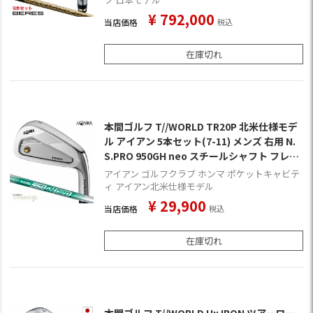
¥
792,000
当店価格
税込
在庫切れ
本間ゴルフ T//WORLD TR20P 北米仕様モデ
ル アイアン 5本セット(7-11) メンズ 右用 N.
S.PRO 950GH neo スチールシャフト フレッ
クスS HONMA 日本正規品 ゴルフクラブ
アイアン ゴルフクラブ ホンマ ポケットキャビテ
ィ アイアン北米仕様モデル
¥
29,900
当店価格
税込
在庫切れ