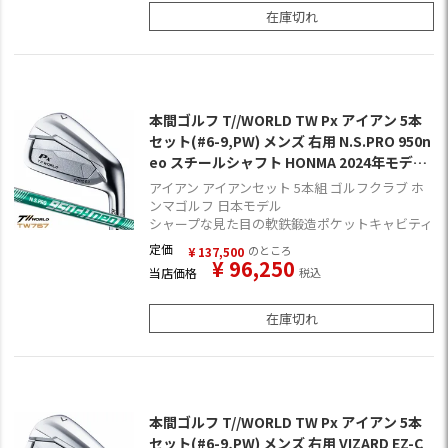
在庫切れ
本間ゴルフ T//WORLD TW Px アイアン 5本
セット(#6-9,PW) メンズ 右用 N.S.PRO 950n
eo スチールシャフト HONMA 2024年モデル
日本正規品 ゴルフクラブ【TW767】
アイアン アイアンセット 5本組 ゴルフクラブ ホ
ンマゴルフ 日本モデル
シャープな見た目の軟鉄鍛造ポケットキャビティ
定価
のところ
¥
137,500
¥
96,250
当店価格
税込
在庫切れ
本間ゴルフ T//WORLD TW Px アイアン 5本
セット(#6-9,PW) メンズ 右用 VIZARD EZ-C