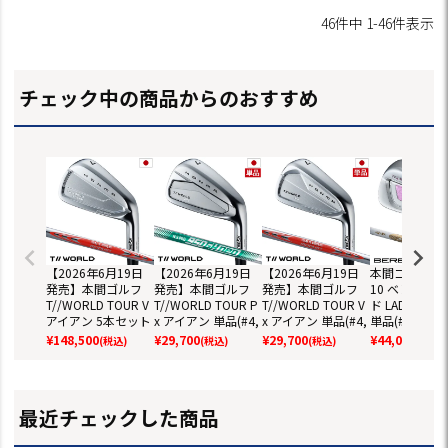
46
件中
1
-
46
件表示
チェック中の商品からのおすすめ
【2026年6月19日
【2026年6月19日
【2026年6月19日
本間ゴルフ BE
発売】本間ゴルフ
発売】本間ゴルフ
発売】本間ゴルフ
10 ベレス J
T//WORLD TOUR V
T//WORLD TOUR P
T//WORLD TOUR V
ド LADIES 
アイアン 5本セット
x アイアン 単品(#4,
x アイアン 単品(#4,
単品(#6,#11)
(#6-#10) メンズ 右
#5) メンズ 右用 N.
#5) メンズ 右用 N.
ィース 右用 A
¥
148,500
¥
29,700
¥
29,700
¥
44,000
(税込)
(税込)
(税込)
(税込)
用 N.S.PRO MODUS
S. PRO 950GH neo
S.PRO MODUS RED
FLIGHT JP 
スチール HONMA 2
スチール HONMA 2
スチール HONMA 2
シャフト HONM
026年モデル 日本
026年モデル 日本
026年モデル 日本
026年モデル 
正規品 ゴルフクラ
正規品 ゴルフクラ
正規品 ゴルフクラ
正規品 ゴルフ
最近チェックした商品
ブ
ブ
ブ
ブ