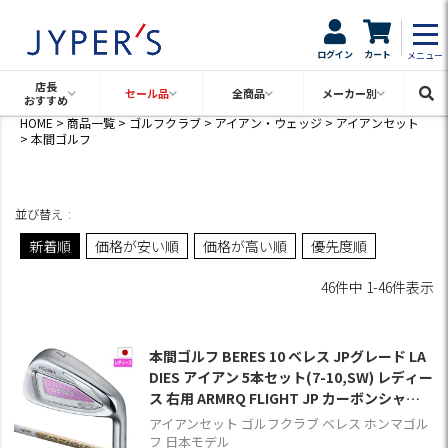
ログイン
カート
メニュー
店長
セール品
全商品
メーカー別
おすすめ
HOME
商品一覧
ゴルフクラブ
アイアン・ウェッジ
アイアンセット
本間ゴルフ
並び替え
新着順
価格が安い順
価格が高い順
優先度順
46
件中
1
-
46
件表示
本間ゴルフ BERES 10 ベレス JPグレード LA
DIES アイアン 5本セット(7-10,SW) レディー
ス 右用 ARMRQ FLIGHT JP カーボンシャフ
ト HONMA 2026年モデル 日本正規品 ゴルフ
アイアンセット ゴルフクラブ ベレス ホンマゴル
クラブ
フ 日本モデル