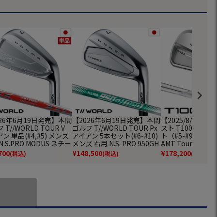
26年6月19日発売】本間
【2026年6月19日発売】本間
【2025/8/22発
 T//WORLD TOUR V
ゴルフ T//WORLD TOUR Px
スト T100 アイア
ン 単品(#4,#5) メンズ
アイアン 5本セット(#6-#10)
ト（#5-#9、P）
N.S.PRO MODUS スチー
メンズ 右用 N.S. PRO 950GH
AMT Tour Whi
ONMA 2026年モデル 日
neo スチール HONMA 2026
ャフト 日本正規品 
700
¥
148,500
¥
178,200
(税込)
(税込)
(税込)
規品 ゴルフクラブ
年モデル 日本正規品 ゴルフ
デル Titleist 
クラブ