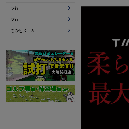
ラ行
ワ行
その他メーカー