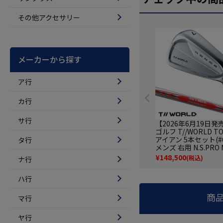
その他アクセサリー
メーカーから探す
ア行
カ行
サ行
【2026年6月19日
ゴルフ T//WORLD TO
アイアン 5本セット(#6
タ行
メンズ 右用 N.S.PRO 
RED スチール HONMA
¥
148,500
(税込)
ナ行
年モデル 日本正規品
クラブ
ハ行
商
マ行
ヤ行