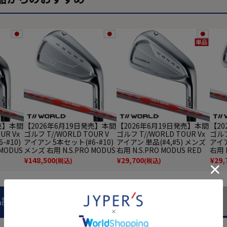
発売】本間
【2026年6月19日発売】本間
【2026年6月19日発売】本間
【20
UR Vx
ゴルフ T//WORLD TOUR V
ゴルフ T//WORLD TOUR Vx
ゴルフ
-#10)
アイアン 5本セット(#6-#10)
アイアン 単品(#4,#5) メンズ
アイア
MODUS
メンズ 右用 N.S.PRO MODUS
右用 N.S.PRO MODUS RED
右用 
 2026
スチール HONMA 2026年モ
スチール HONMA 2026年モ
ル H
¥
148,500
¥
29,700
¥
29,
(税込)
(税込)
 ゴルフ
デル 日本正規品 ゴルフクラ
デル 日本正規品 ゴルフクラ
本正
ブ
ブ
品説明
商品レビュー