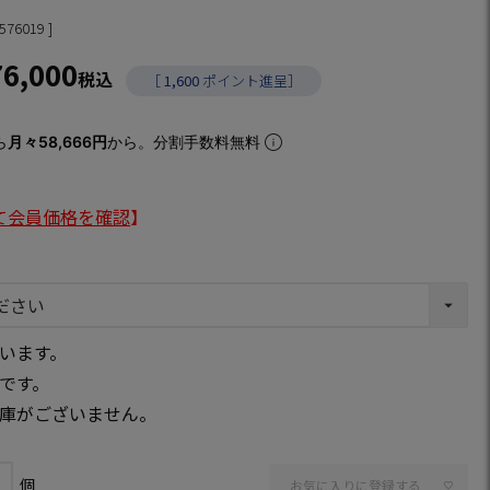
576019
76,000
税込
［
1,600
ポイント進呈］
ら
月々58,666円
から。分割手数料無料
て会員価格を確認
】
います。
です。
庫がございません。
お気に入りに登録する