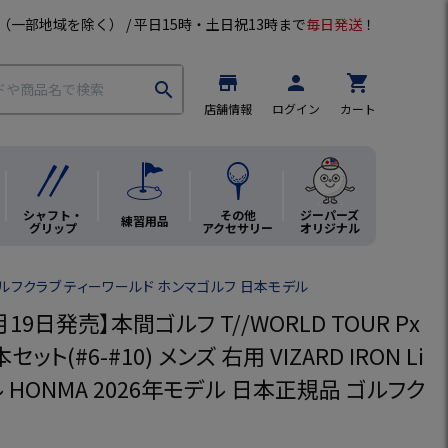
（一部地域を除く） / 平日15時・土日祝13時まで
毎日発送
！
store
person
shopping_cart
search
店舗情報
ログイン
カート
シャフト・
その他
ジーパーズ
練習用品
グリップ
アクセサリー
オリジナル
ゴルフクラブ ティーワールド ホンマゴルフ 日本モデル
月19日発売】本間ゴルフ T//WORLD TOUR Px
セット(#6-#10) メンズ 右用 VIZARD IRON Li
ル HONMA 2026年モデル 日本正規品 ゴルフク