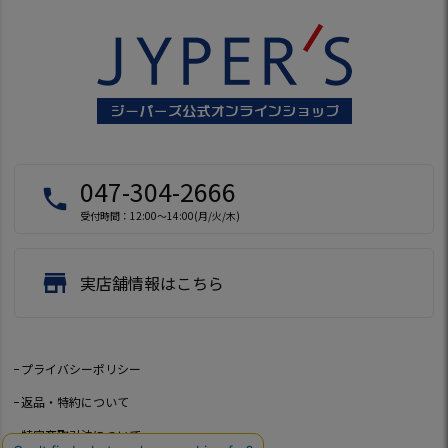
047-304-2666
local_phone
受付時間：12:00～14:00(月/火/木)
store
実店舗情報はこちら
プライバシーポリシー
返品・特約について
特定商取引法について