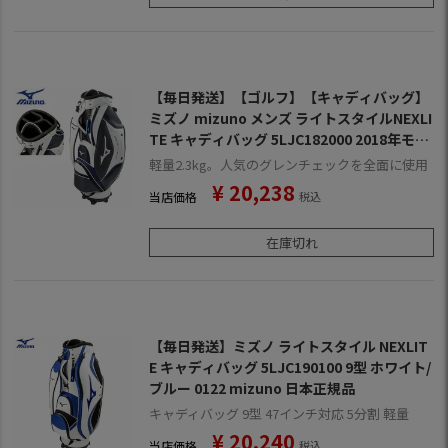
【毎日発送】【ゴルフ】【キャディバッグ】
ミズノ mizuno メンズ ライトスタイルNEXLI
TE キャディバッグ 5LJC182000 2018年モデ
ル
軽量2.3kg。人気のグレンチェックを全面に使用
¥
20,238
当店価格
税込
在庫切れ
【毎日発送】ミズノ ライトスタイル NEXLIT
E キャディバッグ 5LJC190100 9型 ホワイト/
ブルー 0122 mizuno 日本正規品
キャディバッグ 9型 47インチ対応 5分割 軽量
¥
20,240
当店価格
税込