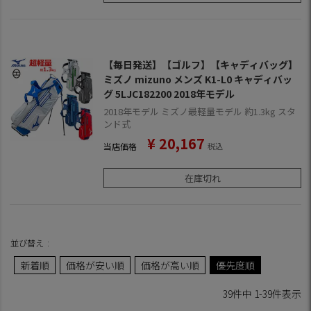
【毎日発送】【ゴルフ】【キャディバッグ】
ミズノ mizuno メンズ K1-L0 キャディバッ
グ 5LJC182200 2018年モデル
2018年モデル ミズノ最軽量モデル 約1.3kg スタ
ンド式
¥
20,167
当店価格
税込
在庫切れ
並び替え
新着順
価格が安い順
価格が高い順
優先度順
39
件中
1
-
39
件表示