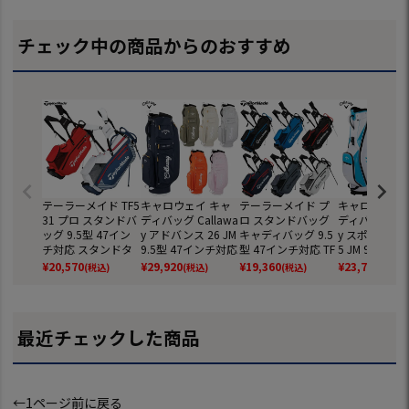
チェック中の商品からのおすすめ
テーラーメイド TF5
キャロウェイ キャ
テーラーメイド プ
キャロウェイ 
31 プロ スタンドバ
ディバッグ Callawa
ロ スタンドバッグ
ディバッグ Cal
ッグ 9.5型 47イン
y アドバンス 26 JM
キャディバッグ 9.5
y スポーツ Spo
チ対応 スタンドタ
9.5型 47インチ対応
型 47インチ対応 TF
5 JM 9型 47
イプ TaylorMade 2
4分割 カートバッグ
531 2024年モデル
対応 5分割 カ
¥
20,570
¥
29,920
¥
19,360
¥
23,760
(税込)
(税込)
(税込)
(税込)
026年モデル 日本
2026年モデル 日本
TaylorMade 日本正
タイプ 2026
正規品
正規品
規品
ル 日本正規品
最近チェックした商品
←1ページ前に戻る