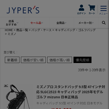
ログイン
カート
メニュー
店長
セール品
全商品
メーカー別
おすすめ
HOME
商品一覧
バッグ・ケース
キャディバッグ・ゴルフバッグ
ミズノ
並び替え
新着順
価格が安い順
価格が高い順
優先度順
39
件中
1
-
39
件表示
ミズノプロ スタンドバッグ 9.5型 47インチ対
応 5LGC2523 キャディバッグ 2025年モデル
ゴルフ mizuno 日本正規品
キャディバッグ 9.5型 47インチ対応 日本モデル