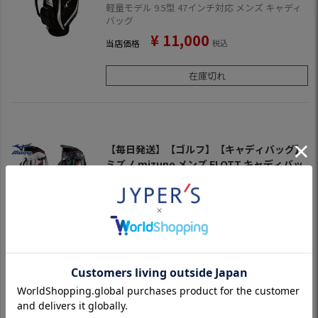
軽量モデル 9.5型 47インチ対応 メンズ キャディ
バッグ
¥
11,000
当店価格
税込
在庫切れ
【毎日発送】【ゴルフ】【キャディバッグ】
ミズノ mizuno メンズ FLOTT キャディバッ
グ 5LJC182500 2018年モデル
バックパックのように背負えるタイプ。
¥
28,050
当店価格
税込
在庫切れ