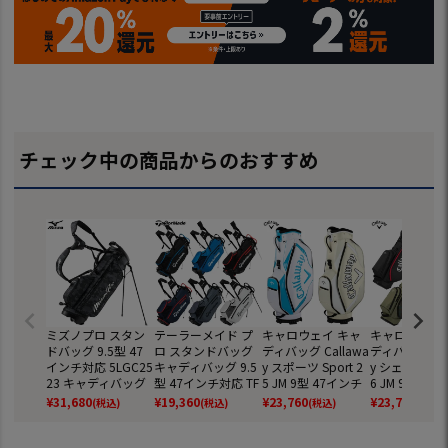
チェック中の商品からのおすすめ
ミズノプロ スタン
テーラーメイド プ
キャロウェイ キャ
キャロウェイ 
ドバッグ 9.5型 47
ロ スタンドバッグ
ディバッグ Callawa
ディバッグ Cal
インチ対応 5LGC25
キャディバッグ 9.5
y スポーツ Sport 2
y シェブ スタ
23 キャディバッグ
型 47インチ対応 TF
5 JM 9型 47インチ
6 JM 9.0型 4
2025年モデル ゴル
531 2024年モデル
対応 5分割 カート
チ対応 5分割 
¥
31,680
¥
19,360
¥
23,760
¥
23,760
(税込)
(税込)
(税込)
(税込)
フ mizuno 日本正
TaylorMade 日本正
タイプ 2026年モデ
ンドバッグ 20
規品
規品
ル 日本正規品
モデル 日本正