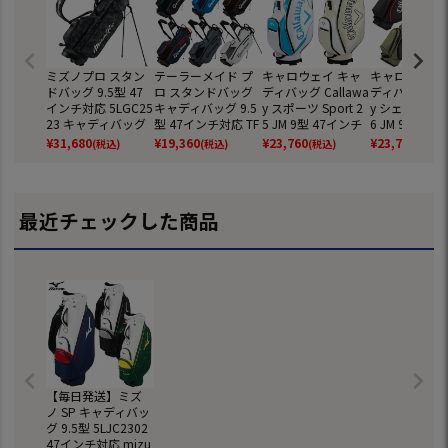
ミズノプロ スタン
テーラーメイド プ
キャロウェイ キャ
キャロウェイ 
ドバッグ 9.5型 47
ロ スタンドバッグ
ディバッグ Callawa
ディバッグ Cal
インチ対応 5LGC25
キャディバッグ 9.5
y スポーツ Sport 2
y シェブ スタ
23 キャディバッグ
型 47インチ対応 TF
5 JM 9型 47インチ
6 JM 9.0型 4
2025年モデル ゴル
531 2024年モデル
対応 5分割 カート
チ対応 5分割 
¥
31,680
¥
19,360
¥
23,760
¥
23,760
(税込)
(税込)
(税込)
(税込)
フ mizuno 日本正
TaylorMade 日本正
タイプ 2026年モデ
ンドバッグ 20
規品
規品
ル 日本正規品
モデル 日本正
最近チェックした商品
【毎日発送】ミズ
ノ SP キャディバッ
グ 9.5型 5LJC2302
47インチ対応 mizu