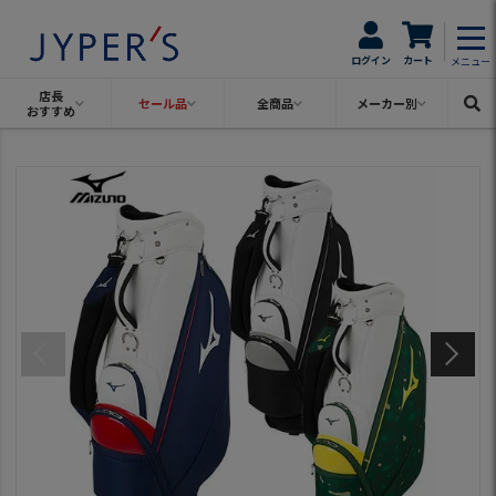
ログイン
カート
メニュー
店長
セール品
全商品
メーカー別
おすすめ