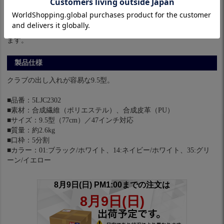
※パソコンやスマホによっては実際の色と多少異なる場合があり
ます。
製品仕様
クラブの出し入れが容易な9.5型。
■品番：5LJC2302
■素材：合成繊維（ポリエステル）、合成皮革（PU）
■サイズ：9.5型（77cm）／47インチ対応
■質量：約2.6kg
■口枠：5分割
■カラー：01:ブラック/ホワイト、14:ネイビー/ホワイト、35:グリ
ーン/イエロー