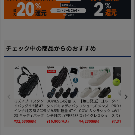
チェック中の商品からのおすすめ
ミズノプロ スタン
OOWLS 14分割 ス
【毎日発送】ゴル
タイトリスト 
ドバッグ 9.5型 47
タンドキャディバッ
フシューズ メンズ
PRO V1 ボー
インチ対応 5LGC25
グ 9.5型 軽量 47イ
OOWLS クラシック
ロV1 1ダース(
23 キャディバッグ
ンチ対応 JYPRF23F
スパイクレスシュ
入り) ゴルフ
2025年モデル ゴル
SB 【JYPER'Sオリ
ーズ JYPRF003 ス
2025年モデル 
¥
31,680
¥
16,800
¥
4,280
¥
7,370
(税込)
(税込)
(税込)
(税込)
フ mizuno 日本正
ジナル商品】
パイクレスシューズ
EIST 日本正規
規品
スパイクレス シュ
ーズ ジーパーズ ス