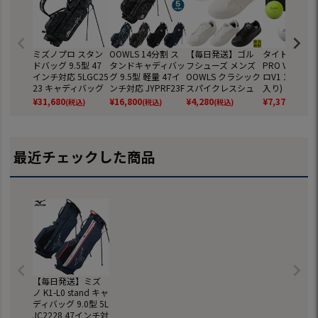
ミズノプロ スタン
OOWLS 14分割 ス
【毎日発送】ゴル
タイトリスト 
ドバッグ 9.5型 47
タンドキャディバッ
フシューズ メンズ
PRO V1 ボー
インチ対応 5LGC25
グ 9.5型 軽量 47イ
OOWLS クラシック
ロV1 1ダース(
23 キャディバッグ
ンチ対応 JYPRF23F
スパイクレスシュ
入り) ゴルフ
2025年モデル ゴル
SB 【JYPER'Sオリ
ーズ JYPRF003 ス
2025年モデル 
¥
31,680
¥
16,800
¥
4,280
¥
7,370
(税込)
(税込)
(税込)
(税込)
フ mizuno 日本正
ジナル商品】
パイクレスシューズ
EIST 日本正規
規品
スパイクレス シュ
ーズ ジーパーズ ス
ニーカータイプ gol
最近チェックした商品
f 防水 靴 グッズ お
しゃれ スパイクレ
スゴルフシューズ
普段履き ゴルフの
靴
【毎日発送】ミズ
ノ K1-L0 stand キャ
ディバッグ 9.0型 5L
JC2228 47インチ対