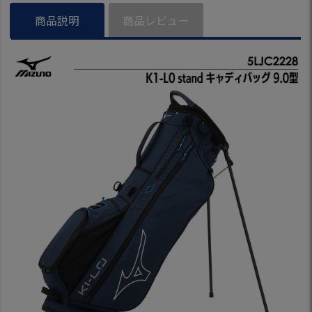
ニーカータイプ gol
商品説明
商品レビュー
f 防水 靴 グッズ お
しゃれ スパイクレ
スゴルフシューズ
普段履き ゴルフの
靴