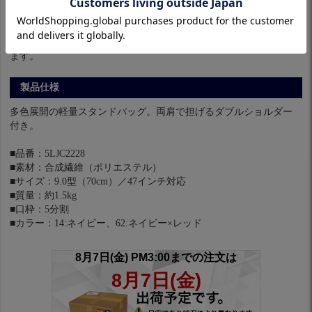
※パソコンやスマホによっては実際の色と多少異なる場合があり
ます。
製品仕様
多色展開の軽量スタンドバッグ。両肩で担げるダブルショルダー
付き。
■品番：5LJC2228
■素材：合成繊維（ポリエステル）
■サイズ：9.0型（70cm）／47インチ対応
■質量：約1.5kg
■口枠：5分割
■カラー：14:ネイビー、62:ネイビー×レッド