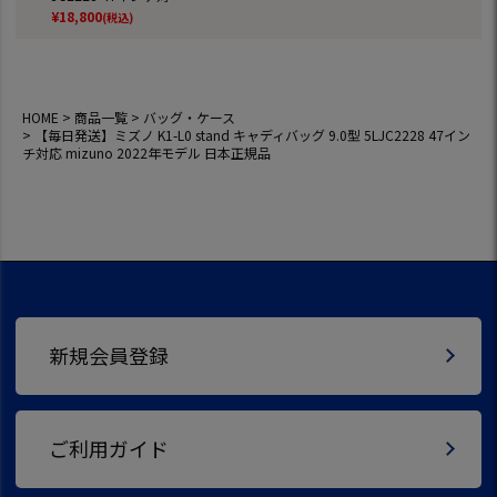
応 mizuno 2022年
¥
18,800
(税込)
モデル 日本正規品
HOME
商品一覧
バッグ・ケース
【毎日発送】ミズノ K1-L0 stand キャディバッグ 9.0型 5LJC2228 47イン
チ対応 mizuno 2022年モデル 日本正規品
新規会員登録
ご利用ガイド