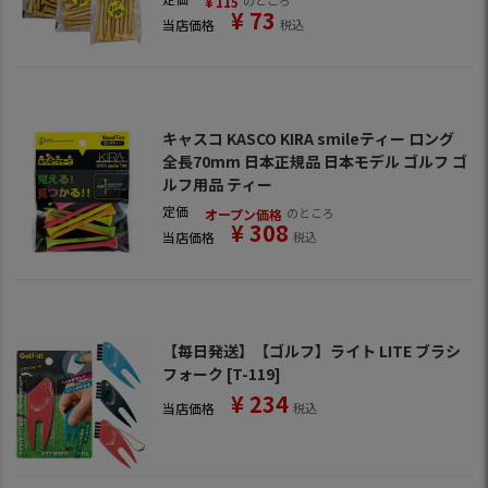
のところ
¥
115
¥
73
当店価格
税込
キャスコ KASCO KIRA smileティー ロング
全長70mm 日本正規品 日本モデル ゴルフ ゴ
ルフ用品 ティー
定価
のところ
オープン価格
¥
308
当店価格
税込
【毎日発送】【ゴルフ】ライト LITE ブラシ
フォーク [T-119]
¥
234
当店価格
税込