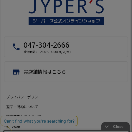
047-304-2666
local_phone
受付時間：12:00～14:00(月/火/木)
store
実店舗情報はこちら
プライバシーポリシー
返品・特約について
特定商取引法について
会社概要