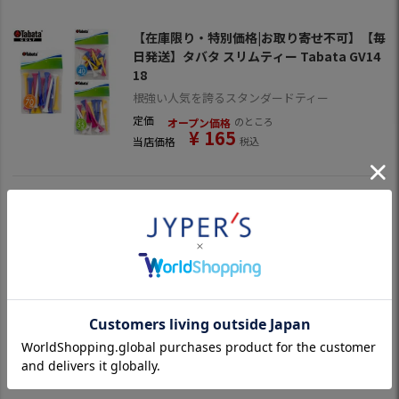
【在庫限り・特別価格|お取り寄せ不可】【毎
日発送】タバタ スリムティー Tabata GV14
18
根強い人気を誇るスタンダードティー
定価
のところ
オープン価格
¥
165
当店価格
税込
【毎日発送】タバタ 白木ティー ウッドティ
ー Tabata GV0432 GV0433 GV0434
サイズバリエーションが豊富に揃う定番ウッド
ティー
定価
のところ
オープン価格
¥
132
当店価格
税込