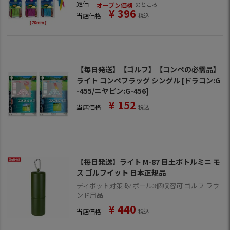
【ゴルフ】
定価
のところ
オープン価格
¥
396
当店価格
税込
【毎日発送】【ゴルフ】【コンペの必需品】
ライト コンペフラッグ シングル [ドラコン:G
-455/ニヤピン:G-456]
¥
152
当店価格
税込
【毎日発送】ライト M-87 目土ボトルミニ モ
ス ゴルフイット 日本正規品
ディボット対策 砂 ボール3個収容可 ゴルフ ラウ
ンド用品
¥
440
当店価格
税込