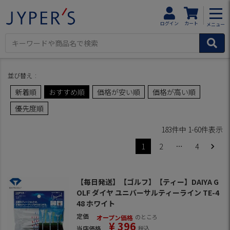
HOME
商品一覧
ログイン
カート
メニュー
並び替え
新着順
おすすめ順
価格が安い順
価格が高い順
優先度順
183
件中
1
-
60
件表示
1
2
…
4
【毎日発送】【ゴルフ】【ティー】DAIYA G
OLF ダイヤ ユニバーサルティーライン TE-4
48 ホワイト
定価
のところ
オープン価格
¥
396
当店価格
税込