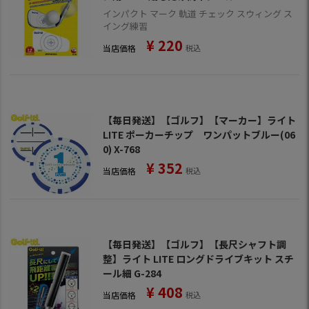
インパクト マーク 軌道 チェック スウィング ス
イング練習
¥
220
当店価格
税込
【毎日発送】【ゴルフ】【マーカー】ライト
LITE ポーカーチップ ワンパットブルー(06
0) X-768
¥
352
当店価格
税込
【毎日発送】【ゴルフ】【長尺シャフト調
整】ライト LITE ロングドライブキット スチ
ール細 G-284
¥
408
当店価格
税込