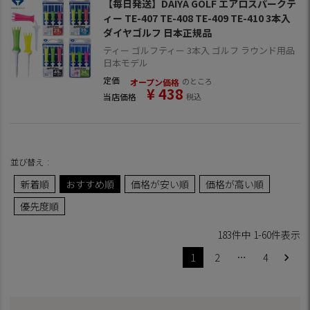
【毎日発送】DAIYA GOLF エアロスパークテ
ィー TE-407 TE-408 TE-409 TE-410 3本入
ダイヤゴルフ 日本正規品
ティー ゴルフティー 3本入 ゴルフ ラウンド用品
日本モデル
定価
のところ
オープン価格
¥
438
当店価格
税込
並び替え
新着順
おすすめ順
価格が安い順
価格が高い順
優先度順
183
件中
1
-
60
件表示
1
2
…
4