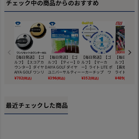
チェック中の商品からのおすすめ
【毎日発送】【ゴ
【毎日発送】【ゴ
【毎日発送】【ゴ
【毎日発送】
ルフ】【スコアカ
ルフ】【ティー】D
ルフ】【マーカ
ルフ】【ティ
ウンター】ダイヤ D
AIYA GOLF ダイヤ
ー】ライト LITE ポ
【長短各2本
AIYA GOLF ワンリ
ユニバーサルティー
ーカーチップ ワ
ライト LITE 
セットカウンター4
ライン TE-448 グリ
ンパットブルー(06
コイルティー [T
¥
702
¥
396
¥
352
¥
489
(税込)
(税込)
(税込)
(税込)
61 AS-461
ーン、ピンク
0) X-768
1]
最近チェックした商品