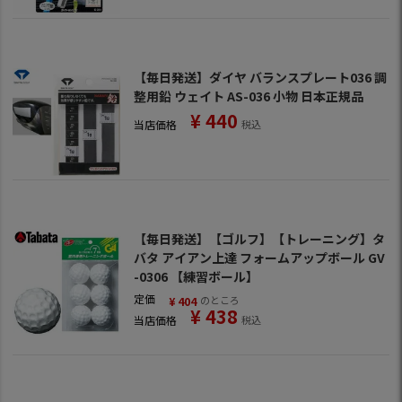
【毎日発送】ダイヤ バランスプレート036 調
整用鉛 ウェイト AS-036 小物 日本正規品
¥
440
当店価格
税込
【毎日発送】【ゴルフ】【トレーニング】タ
バタ アイアン上達 フォームアップボール GV
-0306 【練習ボール】
定価
のところ
¥
404
¥
438
当店価格
税込