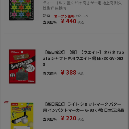
ティー ゴルフ 置くだけ 高さが一定 地上高 耐久
性抜群 無抵抗
定価
のところ
オープン価格
¥
440
当店価格
税込
【毎日発送】【鉛】【ウエイト】タバタ Tab
ata シャフト専用ウエイト 鉛 Mix30 GV-062
8
¥
388
当店価格
税込
【毎日発送】ライト ショットマーク パター
用 インパクトマーカー G-93 小物 日本正規品
¥
220
当店価格
税込