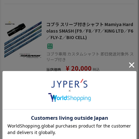
コブラ スリーブ付きシャフト Mamiya Hard
olass SMASH (F9／F8／F7／KING LTD／F6
／FLY-Z／BIO CELL)
コブラ専用 カスタムシャフト 即日発送対象外 ス
リーブ付き
¥
20,000
当店価格
税込
在庫切れ
【在庫限り・特別価格|お取り寄せ不可】コブ
ラ スリーブ付きシャフト The ATTAS(ATTA
S10) (F9／F8／F7／KING LTD／F6／FLY-Z
／BIO CELL)