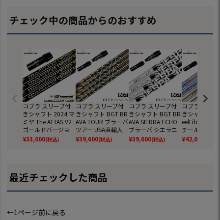
チェック中の商品からのおすすめ
コブラ スリーブ付
コブラ スリーブ付
コブラ スリーブ付
コブラ スリー
きシャフト 2024 マ
きシャフト BGT BR
きシャフト BGT BR
きシャフト 202
ミヤ The ATTAS V2
AVA TOUR ブラーバ
AVA SIERRA ECHO
eelFiber NEX
ゴールドバージョ
ツアー USA直輸入
ブラーバ シエラエ
チールファイ
ン 日本正規品 ゴル
品 日本未発売 (DS-
コー USA直輸入品
ネクサス 日本
¥
33,000
¥
39,600
¥
39,600
¥
42,000
(税込)
(税込)
(税込)
(税込)
フ シャフト (AEROJ
ADAPT／DARKSPE
日本未発売 (DS-AD
品 (DS-ADAP
ET／LTDx／RADSP
ED／AEROJET／LT
APT／DARKSPEED
RKSPEED／AE
EED／SPEEDZONE
Dx／RADSPEED／S
／AEROJET／LTDx
T／LTDx／RAD
／F9／F8／F7)
PEEDZONE)
／RADSPEED／SPE
ED／SPEEDZO
最近チェックした商品
EDZONE)
←1ページ前に戻る