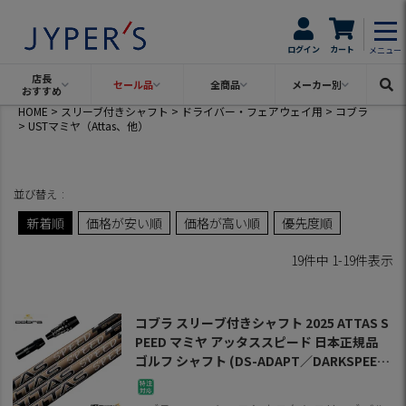
ログイン
カート
メニュー
店長
セール品
全商品
メーカー別
おすすめ
HOME
スリーブ付きシャフト
ドライバー・フェアウェイ用
コブラ
USTマミヤ（Attas、他）
並び替え
新着順
価格が安い順
価格が高い順
優先度順
19
件中
1
-
19
件表示
コブラ スリーブ付きシャフト 2025 ATTAS S
PEED マミヤ アッタススピード 日本正規品
ゴルフ シャフト (DS-ADAPT／DARKSPEED
／AEROJET／LTDx／RADSPEED／SPEEDZ
ONE)