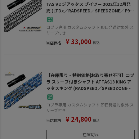
TAS V2 ジアッタス ブイツー 2022年12月発
売 (LTDx／RADSPEED／SPEEDZONE／F9／
F8／F7)
コブラ専用 カスタムシャフト 即日発送対象外 ス
リーブ付き
¥
33,000
当店価格
税込
【在庫限り・特別価格|お取り寄せ不可】コブ
ラ スリーブ付きシャフト ATTAS13 KING ア
ッタスキング (RADSPEED／SPEEDZONE／F
9／F8／F7／KING LTD／F6／FLY-Z／BIO CE
LL)
コブラ専用 カスタムシャフト 即日発送対象外 ス
リーブ付き
¥
24,800
当店価格
税込
在庫切れ