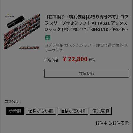
【在庫限り・特別価格|お取り寄せ不可】コブ
ラ スリーブ付きシャフト ATTAS11 アッタス
ジャック (F9／F8／F7／KING LTD／F6／FLY
-Z／BIO CELL)
コブラ専用 カスタムシャフト 即日発送対象外 ス
リーブ付き
¥
22,800
当店価格
税込
在庫切れ
並び替え
新着順
価格が安い順
価格が高い順
優先度順
19
件中
1
-
19
件表示