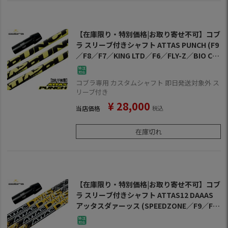
【在庫限り・特別価格|お取り寄せ不可】コブ
ラ スリーブ付きシャフト ATTAS PUNCH (F9
／F8／F7／KING LTD／F6／FLY-Z／BIO CEL
L)
コブラ専用 カスタムシャフト 即日発送対象外 ス
リーブ付き
¥
28,000
当店価格
税込
在庫切れ
【在庫限り・特別価格|お取り寄せ不可】コブ
ラ スリーブ付きシャフト ATTAS12 DAAAS
アッタスダァーッス (SPEEDZONE／F9／F8
／F7／KING LTD／F6／FLY-Z／BIO CELL)