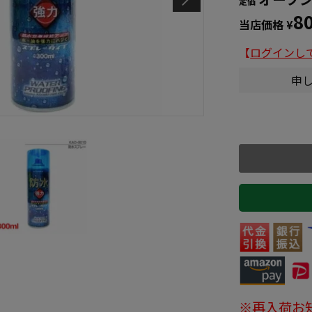
定価
8
当店価格
¥
【
ログインし
申
※再入荷お