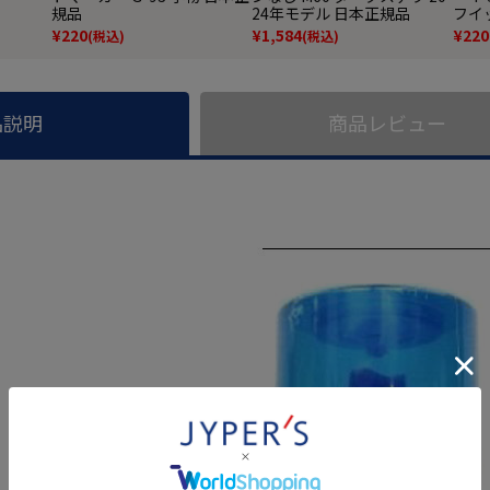
規品
24年モデル 日本正規品
フイ
¥
220
¥
1,584
¥
220
(税込)
(税込)
品説明
商品レビュー