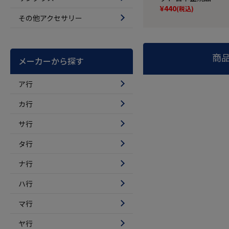
¥
440
(税込)
その他アクセサリー
商
メーカーから探す
ア行
カ行
サ行
タ行
ナ行
ハ行
マ行
ヤ行