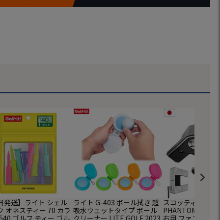
日発送】ライト シェル
ライト G-403 ボール拭き 超
スコッティキャメロン
 オネスティー 70 カラ
吸水ウェットタイプ ボール
PHANTOM 5.2 
-540 ゴルフ ティー ゴル
クリーナー LITE GOLF 2023
右用 ファントム 2