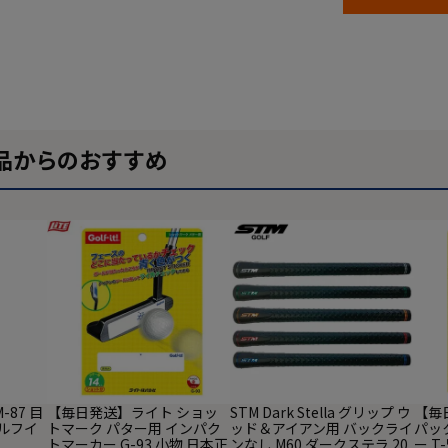
品からのおすすめ
87 目
【毎日発送】ライト ショッ
STM Dark Stella グリップ ウ
【毎
ゴルフイ
トマーク パター用 インパク
ッド＆アイアン用 バックライ
パック
トマーカー G-93 小物 日本正
ンなし M60 ダークステラ 20
ー T