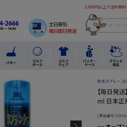
3,980円以上で送料無料
ゴルフ
ゴルフ
バッグ・
ラウンド
パター
ボール
ウェア
ケース
用品
防水スプレー ゴ
【毎日発送】K
ml 日本
商品番号
203301
オープ