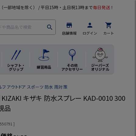
（一部地域を除く） / 平日15時・土日祝13時まで
毎日発送
！
store
person
shopping_cart
search
店舗情報
ログイン
カート
シャフト・
その他
ジーパーズ
練習用品
グリップ
アクセサリー
オリジナル
ルフ アウトドア スポーツ 防水 雨対策
IZAKI キザキ 防水スプレー KAD-0010 300
正規品
550791
ン価格