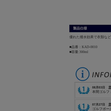
製品仕様
優れた撥水効果で衣類など
■品番：KAD-0010
■容量:300ml