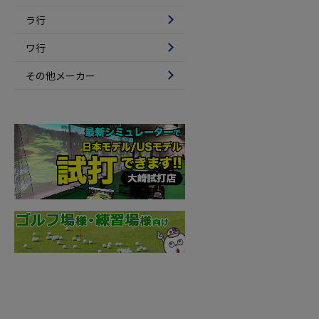
ラ行
ワ行
その他メーカー