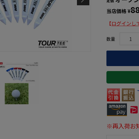
定価
8
当店価格
¥
【
ログインし
※再入荷お