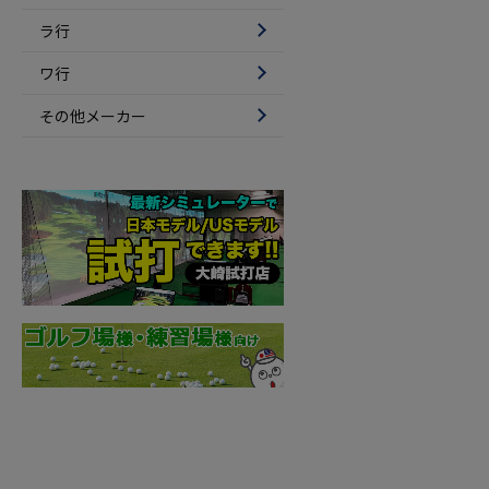
ラ行
ワ行
その他メーカー