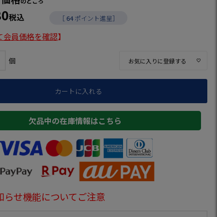
のところ
80
税込
［
64
ポイント進呈］
て会員価格を確認
】
お気に入りに登録する
カートに入れる
欠品中の在庫情報はこちら
知らせ機能についてご注意