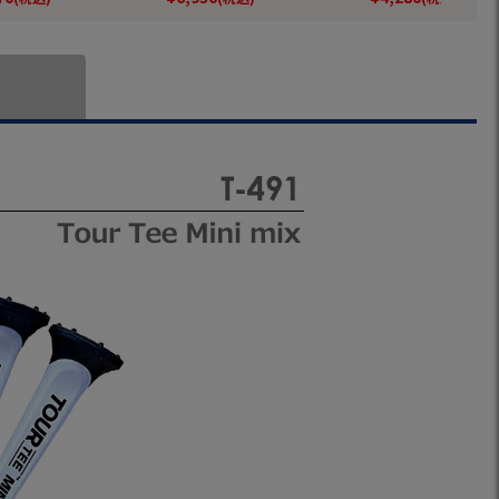
正規品
ーズ スニーカータイ
防水 靴 グッズ お
イクレスゴルフシ
段履き ゴルフの靴