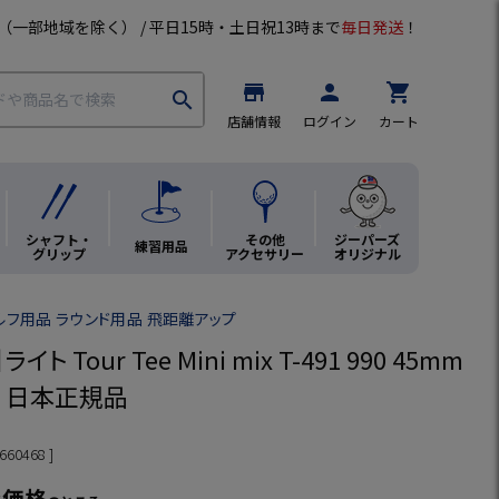
（一部地域を除く） / 平日15時・土日祝13時まで
毎日発送
！
store
person
shopping_cart
search
店舗情報
ログイン
カート
シャフト・
その他
ジーパーズ
練習用品
グリップ
アクセサリー
オリジナル
ゴルフ用品 ラウンド用品 飛距離アップ
ト Tour Tee Mini mix T-491 990 45mm
LF 日本正規品
660468
ン価格