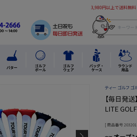
3,980円以上で送料無料
ゴルフ
ゴルフ
バッグ・
ラウンド
パター
ボール
ウェア
ケース
用品
ティー ゴルフ 
【毎日発送】ライ
LITE GO
商品番号
203201
オープ