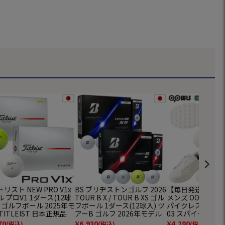
リスト NEW PRO V1x
BS ブリヂストンゴルフ 2026
【毎日発送】ゴル
 プロV1 1ダース(12球
TOUR B X / TOUR B XS ゴル
メンズ OOWLS 
 ゴルフボール 2025年モ
フボール 1ダース(12球入) ツ
パイクレスシューズ 
TITLEIST 日本正規品
アーB ゴルフ 2026年モデル
03 スパイクレス
BRIDGESTONE GOLF 日本
パイクレス シュー
70
¥
6,930
¥
4,280
(税込)
(税込)
(税込)