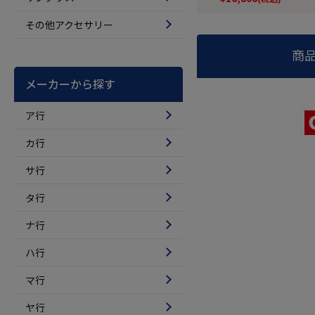
その他アクセサリー
商
メーカーから探す
ア行
カ行
サ行
タ行
ナ行
ハ行
マ行
ヤ行