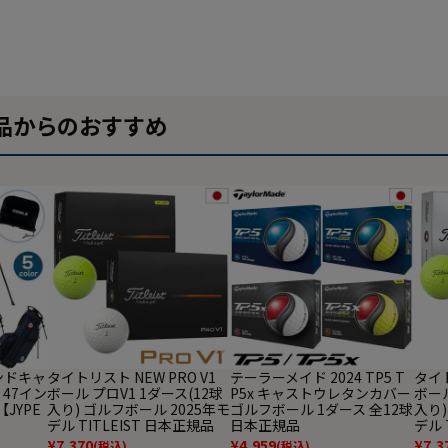
品からのおすすめ
タンドキャ
タイトリスト NEW PRO V1
テーラーメイド 2024 TP5 T
タイト
 47イン
ボール プロV1 1ダース(12球
P5x キャストウレタンカバー
ボール
【JYPE
入り) ゴルフボール 2025年モ
ゴルフボール 1ダース 全12球
入り)
デル TITLEIST 日本正規品
日本正規品
デル 
¥
7,370
¥
4,959
¥
7,3
(税込)
(税込)