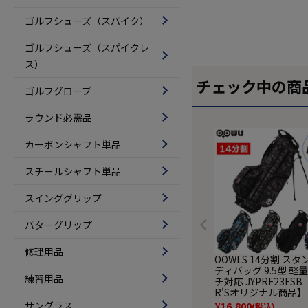
ゴルフシューズ（スパイク）
ゴルフシューズ（スパイクレ
ス）
チェック中の商
ゴルフグローブ
ラウンド必需品
カーボンシャフト単品
スチールシャフト単品
スインググリップ
パターグリップ
修理用品
OOWLS 14分割 ス
ディバッグ 9.5型 軽量
練習用品
チ対応 JYPRF23FSB 
R'Sオリジナル商品】
サングラス
¥
16,800
(税込)