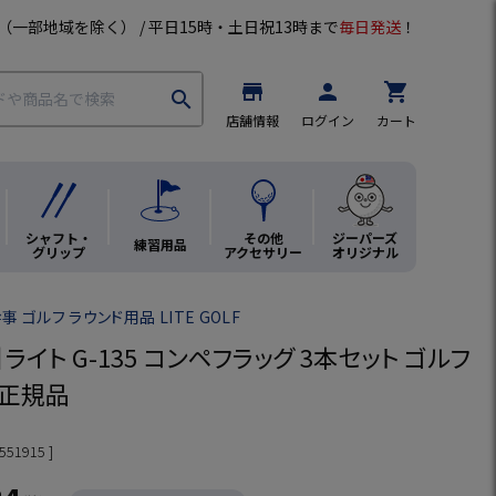
（一部地域を除く） / 平日15時・土日祝13時まで
毎日発送
！
store
person
shopping_cart
search
店舗情報
ログイン
カート
シャフト・
その他
ジーパーズ
練習用品
グリップ
アクセサリー
オリジナル
 ゴルフ ラウンド用品 LITE GOLF
ライト G-135 コンペフラッグ 3本セット ゴルフ
本正規品
551915