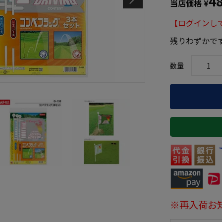
4
当店価格
¥
【
ログインし
残りわずかで
※再入荷お