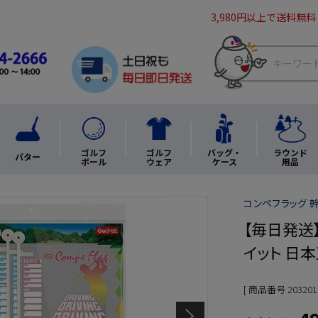
3,980円以上で送料無料
ゴルフ
ゴルフ
バッグ・
ラウンド
パター
ボール
ウェア
ケース
用品
コンペフラッグ 幹事
【毎日発送】
イット 日
商品番号
203201