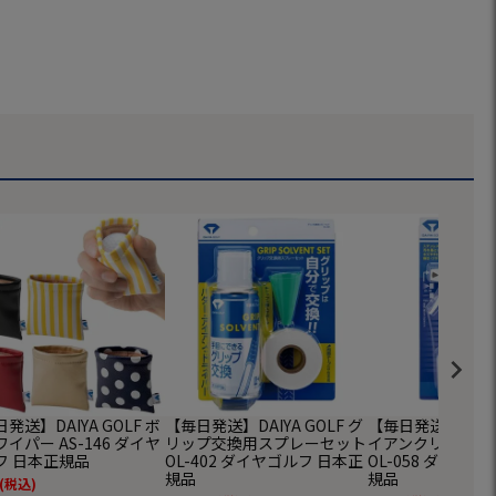
発送】DAIYA GOLF ボ
【毎日発送】DAIYA GOLF グ
【毎日発送】DAIYA
イパー AS-146 ダイヤ
リップ交換用スプレーセット
イアンクリーナー
フ 日本正規品
OL-402 ダイヤゴルフ 日本正
OL-058 ダイヤゴ
規品
規品
(税込)