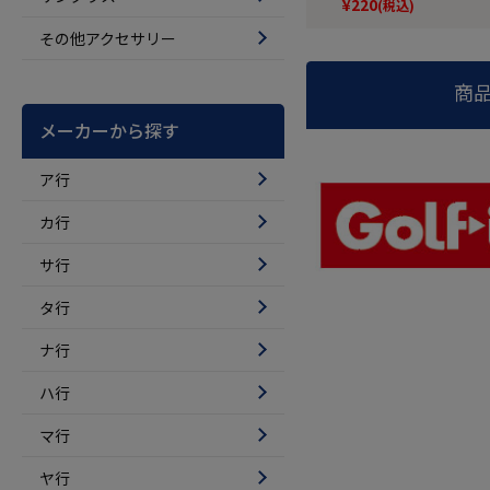
¥
220
(税込)
その他アクセサリー
商
メーカーから探す
ア行
カ行
サ行
タ行
ナ行
ハ行
マ行
ヤ行