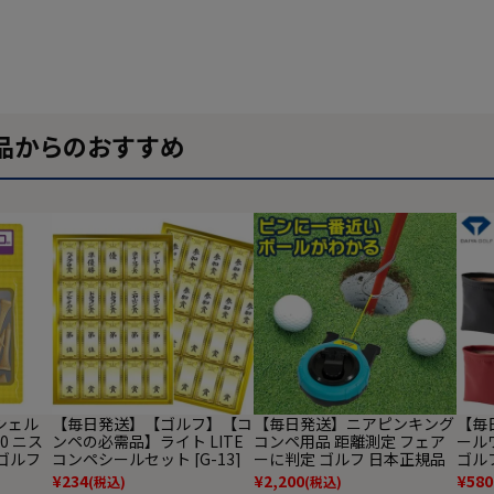
品からのおすすめ
シェル
【毎日発送】【ゴルフ】【コ
【毎日発送】ニアピンキング
【毎日
0 ニス
ンペの必需品】ライト LITE
コンペ用品 距離測定 フェア
ールワ
 ゴルフ
コンペシールセット [G-13]
ーに判定 ゴルフ 日本正規品
ゴル
¥
234
¥
2,200
¥
580
(税込)
(税込)