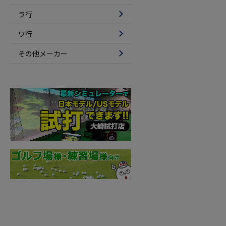
ラ行
ワ行
その他メーカー