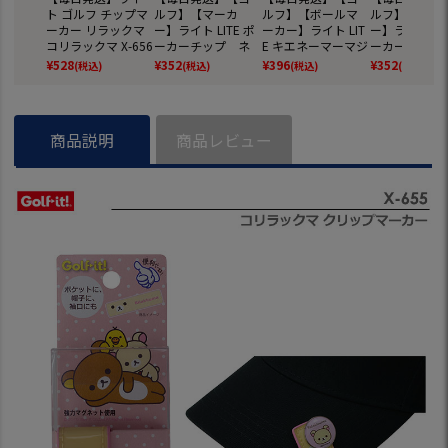
ト ゴルフ チップマ
ルフ】【マーカ
ルフ】【ボールマ
ルフ】【マー
ーカー リラックマ
ー】ライト LITE ポ
ーカー】ライト LIT
ー】ライト LIT
コリラックマ X-656
ーカーチップ ネ
E キエネーマーマジ
ーカーチップ
LITE GOLF
クストパット(100)
ック G-424 ゴルフ
ンパットブルー
¥
528
¥
352
¥
396
¥
352
(税込)
(税込)
(税込)
(税込)
X-768
ボールマーカー
0) X-768
商品説明
商品レビュー