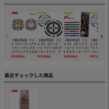
【毎日発送】ライ
【毎日発送】【ゴ
【毎日発送】【ゴ
【毎日発送】
ト ゴルフ チップマ
ルフ】【マーカ
ルフ】【ボールマ
ルフ】【マー
ーカー リラックマ
ー】ライト LITE ポ
ーカー】ライト LIT
ー】ライト LIT
コリラックマ X-656
ーカーチップ ネ
E キエネーマーマジ
ーカーチップ
LITE GOLF
クストパット(100)
ック G-424 ゴルフ
ンパットブルー
¥
528
¥
352
¥
396
¥
352
(税込)
(税込)
(税込)
(税込)
X-768
ボールマーカー
0) X-768
最近チェックした商品