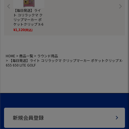
【毎日発送】ライ
ト コリラックマ ク
リップマーカー ポ
ケットクリップ X-6
55 650 LITE GOLF
¥
1,320
(税込)
HOME
商品一覧
ラウンド用品
【毎日発送】ライト コリラックマ クリップマーカー ポケットクリップ X-
655 650 LITE GOLF
新規会員登録