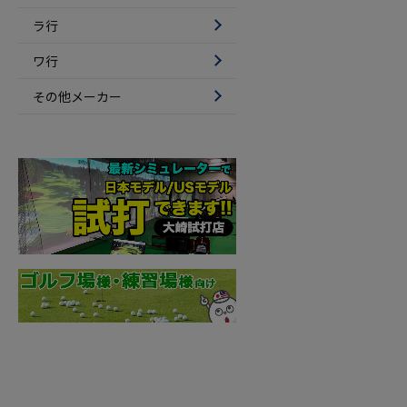
ラ行
ワ行
その他メーカー