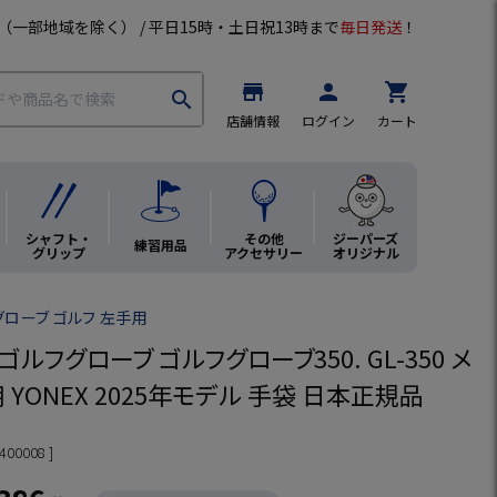
（一部地域を除く） / 平日15時・土日祝13時まで
毎日発送
！
store
person
shopping_cart
search
店舗情報
ログイン
カート
シャフト・
その他
ジーパーズ
練習用品
グリップ
アクセサリー
オリジナル
グローブ ゴルフ 左手用
ゴルフグローブ ゴルフグローブ350. GL-350 メ
 YONEX 2025年モデル 手袋 日本正規品
400008