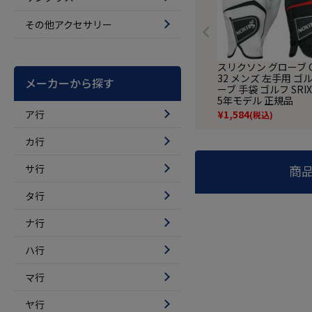
その他アクセサリー
スリクソン グローブ G
32 メンズ 左手用 ゴ
メーカーから探す
ーブ 手袋 ゴルフ SRIX
5年モデル 正規品
ア行
¥
1,584
(税込)
カ行
サ行
商
タ行
ナ行
ハ行
マ行
ヤ行