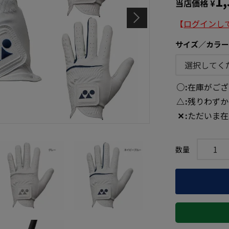
1
当店価格
¥
【
ログインし
サイズ／カラ
○
在庫がござ
△
残りわずか
✕
ただいま在