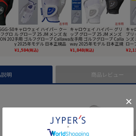
GG-S0
キャロウェイ ハイパー クー
キャロウェイ ハイパー グリ
キャ
ルフグロ
ル グローブ 25 JM メンズ 左
ップ グローブ 25 JM メンズ
ブリッ
ON 202
手用 ゴルフグローブ Callawa
左手用 ゴルフグローブ Calla
ンズ
y 2025年モデル 日本正規品
way 2025年モデル 日本正規
ローブ
品
モデ
¥
1,584
¥
1,848
¥
2,1
(税込)
(税込)
品説明
商品レビュー