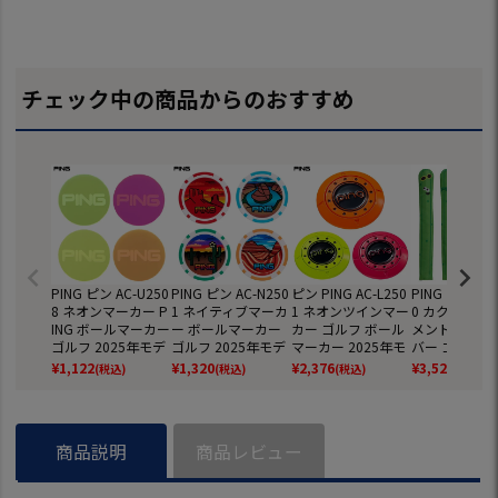
チェック中の商品からのおすすめ
PING ピン AC-U250
PING ピン AC-N250
ピン PING AC-L250
PING ピン AC-
8 ネオンマーカー P
1 ネイティブマーカ
1 ネオンツインマー
0 カクタス ア
ING ボールマーカー
ー ボールマーカー
カー ゴルフ ボール
メントスティ
ゴルフ 2025年モデ
ゴルフ 2025年モデ
マーカー 2025年モ
バー ゴルフ 2
ル 日本正規品
ル 日本正規品
デル 日本正規品
モデル 日本正
¥
1,122
¥
1,320
¥
2,376
¥
3,520
(税込)
(税込)
(税込)
(税込)
商品説明
商品レビュー