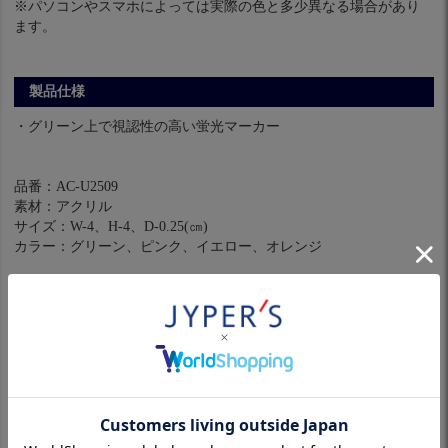
※パソコンやスマホによっては実際の色と多少異なる場合があり
ます。
製品仕様
・グリーン上で視認性の高い蛍光マーカー
品番：AC-U2509
素材：アクリル
サイズ：W-4、H-4、D-0.25(㎝)
カラー：グリーン、ピンク、イエロー、オレンジ
※スリーブ付きシャフトは対象外