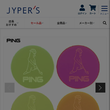
ログイン
カート
メニュー
店長
セール品
全商品
メーカー別
おすすめ