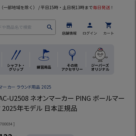
（一部地域を除く） / 平日15時・土日祝13時まで
毎日発送
！
store
person
shopping_cart
search
店舗情報
ログイン
カート
シャフト・
その他
ジーパーズ
練習用品
グリップ
アクセサリー
オリジナル
ーカー ラウンド用品 2025
 AC-U2508 ネオンマーカー PING ボールマー
 2025年モデル 日本正規品
700034