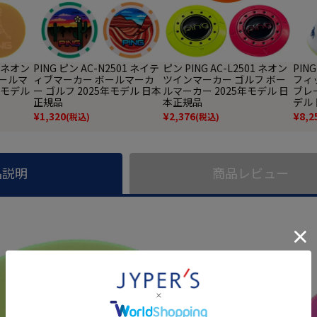
9 ネオン
PING ピン AC-N2501 ネイテ
ピン PING AC-L2501 ネオン
PIN
ボールマ
ィブマーカー ボールマーカ
ツインマーカー ゴルフ ボー
フィ
年モデル
ー ゴルフ 2025年モデル 日本
ルマーカー 2025年モデル 日
ブレー
正規品
本正規品
デル
¥
1,320
¥
2,376
¥
8,2
(税込)
(税込)
品説明
商品レビュー