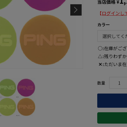
1
当店価格
¥
【
ログインし
カラー
○
在庫がござ
△
残りわずか
✕
ただいま在