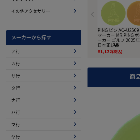
その他アクセサリー
PING ピン AC-U250
マーカー MR.PING 
メーカーから探す
ーカー ゴルフ 2025
日本正規品
ア行
¥
1,122
(税込)
カ行
サ行
商
タ行
ナ行
ハ行
マ行
ヤ行