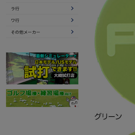
ラ行
ワ行
その他メーカー