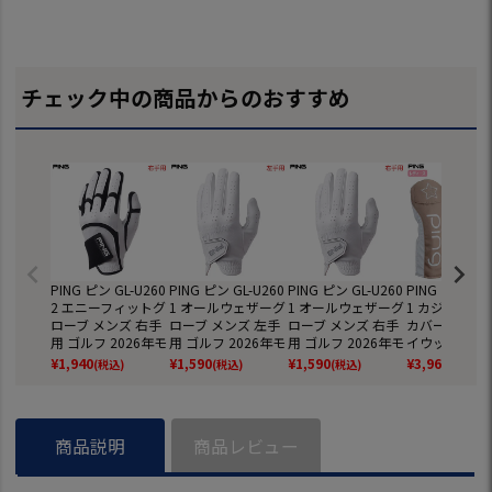
チェック中の商品からのおすすめ
PING ピン GL-U260
PING ピン GL-U260
PING ピン GL-U260
PING ピン HC-
2 エニーフィットグ
1 オールウェザーグ
1 オールウェザーグ
1 カジュアル
ローブ メンズ 右手
ローブ メンズ 左手
ローブ メンズ 右手
カバー フェア
用 ゴルフ 2026年モ
用 ゴルフ 2026年モ
用 ゴルフ 2026年モ
イウッド用 レ
デル 日本正規品
デル 日本正規品
デル 日本正規品
ース ゴルフ 2
¥
1,940
¥
1,590
¥
1,590
¥
3,960
(税込)
(税込)
(税込)
(税込)
モデル 日本正
商品説明
商品レビュー