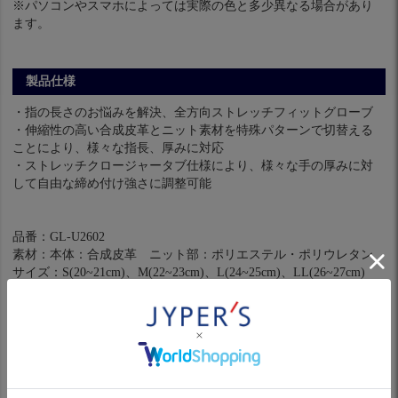
※パソコンやスマホによっては実際の色と多少異なる場合があり
ます。
製品仕様
・指の長さのお悩みを解決、全方向ストレッチフィットグローブ
・伸縮性の高い合成皮革とニット素材を特殊パターンで切替える
ことにより、様々な指長、厚みに対応
・ストレッチクロージャータブ仕様により、様々な手の厚みに対
して自由な締め付け強さに調整可能
品番：GL-U2602
素材：本体：合成皮革 ニット部：ポリエステル・ポリウレタン
サイズ：S(20~21cm)、M(22~23cm)、L(24~25cm)、LL(26~27cm)
対象：メンズ 左手用
カラー：ホワイト/ブラック