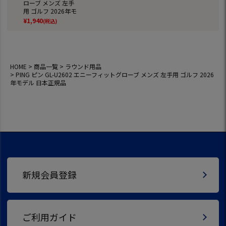
ローブ メンズ 左手
用 ゴルフ 2026年モ
デル 日本正規品
¥
1,940
(税込)
HOME
商品一覧
ラウンド用品
PING ピン GL-U2602 エニーフィットグローブ メンズ 左手用 ゴルフ 2026
年モデル 日本正規品
新規会員登録
ご利用ガイド