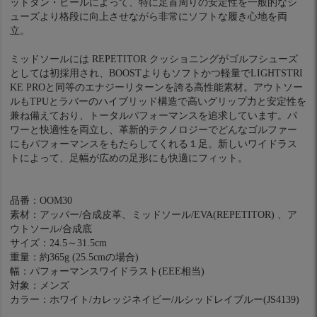
ットタン・ヒールによって、特に足首周りの安定性を一般的なシ
ューズより格段に向上させながら非常にソフトな履き心地を両
立。
ミッドソールには REPETITOR クッショニングがゴルフシューズ
としては初採用され、BOOSTよりもソフトかつ軽量でLIGHTSTRI
KE PROと同等のエナジーリターンを誇る高性能素材。アウトソー
ルもTPUとラバーのハイブリッド構造で高いグリップ力と安定性を
兼ね備えており、トータルパフォーマンスを追求しています。パ
ワーと快適性を両立し、革新的テクノロジーでどんなゴルファー
にもパフォーマンスをもたらしてくれる１足。新しいワイドラス
トによって、足幅が広めの足形にも快適にフィット。
品番：OOM30
素材：アッパー/合成皮革、ミッドソール/EVA(REPETITOR) 、ア
ウトソール/合成底
サイズ：24.5～31.5cm
重量：約365g (25.5cmの場合)
幅：パフォーマンスワイドラスト(EEE相当)
対象：メンズ
カラー：ホワイト/カレッジネイビー/ルシッドレイブルー(JS4139)