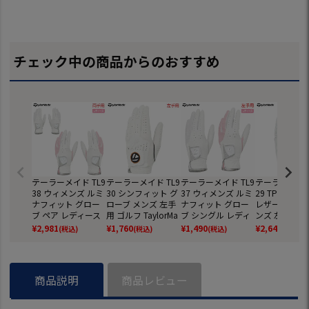
チェック中の商品からのおすすめ
テーラーメイド TL9
テーラーメイド TL9
テーラーメイド TL9
テーラーメイド 
38 ウィメンズ ルミ
30 シンフィット グ
37 ウィメンズ ルミ
29 TP ジェ
ナフィット グロー
ローブ メンズ 左手
ナフィット グロー
レザーグローブ
ブ ペア レディース
用 ゴルフ TaylorMa
ブ シングル レディ
ンズ 左手用 
両手用 ゴルフ Tayl
de 2026年モデル
ース 左手用 ゴルフ
TaylorMade 
¥
2,981
¥
1,760
¥
1,490
¥
2,640
(税込)
(税込)
(税込)
(税込)
orMade 2026年モ
日本正規品
TaylorMade 2026年
モデル 日本正
デル 日本正規品
モデル 日本正規品
商品説明
商品レビュー