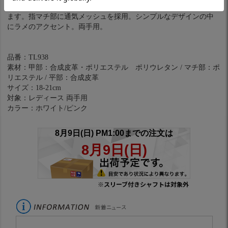
け防止のため裾部分を長くし、スリット部にカーテンを付けてい
ます。指マチ部に通気メッシュを採用。シンプルなデザインの中
にラメのアクセント。両手用。
品番：TL938
素材：甲部：合成皮革・ポリエステル ポリウレタン / マチ部：ポ
リエステル / 平部：合成皮革
サイズ：18-21cm
対象：レディース 両手用
カラー：ホワイト/ピンク
※スリーブ付きシャフトは対象外