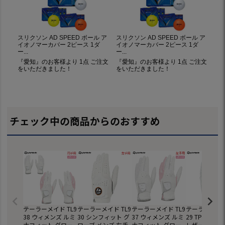
チェック中の商品からのおすすめ
テーラーメイド TL9
テーラーメイド TL9
テーラーメイド TL9
テーラーメイド 
38 ウィメンズ ルミ
30 シンフィット グ
37 ウィメンズ ルミ
29 TP ジェ
ナフィット グロー
ローブ メンズ 左手
ナフィット グロー
レザーグローブ