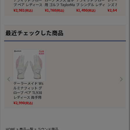
ブ ペア レディース
用 ゴルフ TaylorMa
ブ シングル レディ
ンズ 左手用 
両手用 ゴルフ Tayl
de 2026年モデル
ース 左手用 ゴルフ
TaylorMade 
¥
2,981
¥
1,760
¥
1,490
¥
2,640
(税込)
(税込)
(税込)
(税込)
orMade 2026年モ
日本正規品
TaylorMade 2026年
モデル 日本正
デル 日本正規品
モデル 日本正規品
最近チェックした商品
テーラーメイド Ws
ルミナフィット グ
ローブ ペア TL938
レディース 両手用
手袋 ゴルフ 2026
¥
2,990
(税込)
年モデル TaylorMa
de 日本正規品
HOME
商品一覧
ラウンド用品