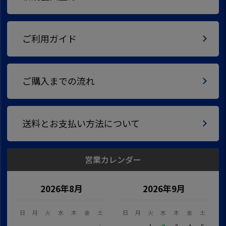
ご利用ガイド
ご購入までの流れ
送料とお支払い方法について
営業カレンダー
2026年8月
2026年9月
日
月
火
水
木
金
土
日
月
火
水
木
金
土