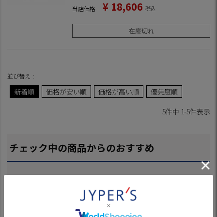
¥
18,606
当店価格
税込
在庫切れ
並び替え
新着順
価格が安い順
価格が高い順
優先度順
5
件中
1
-
5
件表示
チェック中の商品からのおすすめ