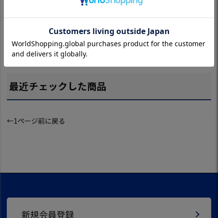
BS ブリヂストンゴ
BS ブリヂストンゴ
ブリヂストンゴル
【毎日発送】
ルフ ULTRA GRIP G
ルフ パターカバー
フ SOFT GRIP ゴル
ヂストンゴルフ
L2505 メンズ 左手
ホルダー＆ パター
フグローブ GL2404
ートバッグ シ
用 ゴルフグローブ
練習用カップ GA26
メンズ 左手用 BRID
ズ収納 BBG221
BRIDGESTONE GO
04 ゴルフ BRIDGES
GESTONE GOLF 20
DGESTONE GO
¥
1,298
¥
1,940
¥
1,122
¥
8,580
(税込)
(税込)
(税込)
(税込)
LF 2025年モデル 日
TONE GOLF 2026年
24年モデル 日本正
022年モデル 
本正規品
モデル 日本正規品
規品
正規品
最近チェックした商品
←1ページ前に戻る
新規会員登録