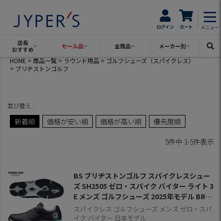
ログイン
カート
メニュー
店長
セール品
全商品
メーカー別
おすすめ
HOME
商品一覧
ラウンド用品
ゴルフシューズ（スパイクレス）
ブリヂストンゴルフ
並び替え
新着順
価格が安い順
価格が高い順
優先度順
5
件中
1
-
5
件表示
BS ブリヂストンゴルフ スパイクレスシュー
ズ SH2505 ゼロ・スパイク バイター ライト 3
E メンズ ゴルフシューズ 2025年モデル BRID
GESTONE GOLF 日本正規品
スパイクレス ゴルフシューズ メンズ ゼロ・スパ
イク バイター 日本モデル