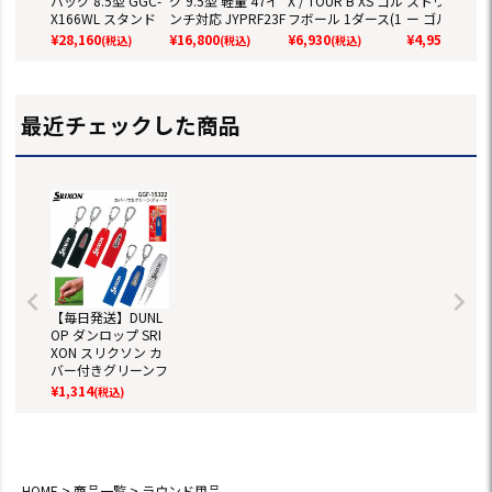
バッグ 8.5型 GGC-
グ 9.5型 軽量 47イ
X / TOUR B XS ゴル
ストウレタン
X166WL スタンド
ンチ対応 JYPRF23F
フボール 1ダース(1
ー ゴルフボール
バッグ レディース 2
SB 【JYPER'Sオリ
2球入) ツアーB ゴ
ダース 全12球
¥
28,160
¥
16,800
¥
6,930
¥
4,959
(税込)
(税込)
(税込)
(税込)
026年モデル ダン
ジナル商品】
ルフ 2026年モデル
正規品
ロップ SRIXON 日
BRIDGESTONE GO
本正規品
LF 日本正規品
最近チェックした商品
【毎日発送】DUNL
OP ダンロップ SRI
XON スリクソン カ
バー付きグリーンフ
ォーク GGF-15322
¥
1,314
(税込)
HOME
商品一覧
ラウンド用品