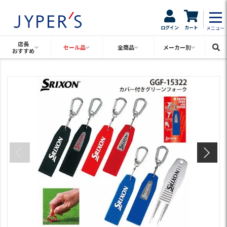
ログイン
カート
メニュー
店長
セール品
全商品
メーカー別
おすすめ