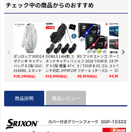
チェック中の商品からのおすすめ
ダンロップ XXIO14
OOWLS 14分割 ス
BS ブリヂストンゴ
テーラーメイド
ゼクシオ キャディ
タンドキャディバッ
ルフ 2026 TOUR B
24 TP5 TP5x
バッグ 8.5型 GGC-
グ 9.5型 軽量 47イ
X / TOUR B XS ゴル
ストウレタン
X166WL スタンド
ンチ対応 JYPRF23F
フボール 1ダース(1
ー ゴルフボール
バッグ レディース 2
SB 【JYPER'Sオリ
2球入) ツアーB ゴ
ダース 全12球
¥
28,160
¥
16,800
¥
6,930
¥
4,959
(税込)
(税込)
(税込)
(税込)
026年モデル ダン
ジナル商品】
ルフ 2026年モデル
正規品
ロップ SRIXON 日
BRIDGESTONE GO
本正規品
LF 日本正規品
商品説明
商品レビュー