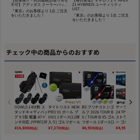
チェック中の商品からのおすすめ
OOWLS 14分割 ス
タイトリスト NEW
BS ブリヂストンゴ
テーラーメイド
タンドキャディバッ
PRO V1 ボール プ
ルフ 2026 TOUR B
24 TP5 TP5x
グ 9.5型 軽量 47イ
ロV1 1ダース(12球
X / TOUR B XS ゴル
ストウレタン
ンチ対応 JYPRF23F
入り) ゴルフボール
フボール 1ダース(1
ー ゴルフボール
SB 【JYPER'Sオリ
2025年モデル TITL
2球入) ツアーB ゴ
ダース 全12球
¥
16,800
¥
7,370
¥
6,930
¥
4,959
(税込)
(税込)
(税込)
(税込)
ジナル商品】
EIST 日本正規品
ルフ 2026年モデル
正規品
BRIDGESTONE GO