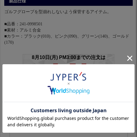
製品仕様
ゴルフグローブを型崩れしないよう保管するアイテム。
■品番：241-0998501
■素材：アルミ合金
■カラー：ブラック(010)、ピンク(090)、グリーン(140)、ゴールド
(170)
※スリーブ付きシャフトは対象外