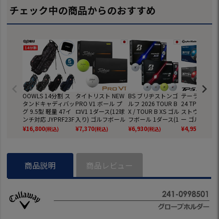
チェック中の商品からのおすすめ
OOWLS 14分割 ス
タイトリスト NEW
BS ブリヂストンゴ
テーラーメイド
タンドキャディバッ
PRO V1 ボール プ
ルフ 2026 TOUR B
24 TP5 TP5x
グ 9.5型 軽量 47イ
ロV1 1ダース(12球
X / TOUR B XS ゴル
ストウレタン
ンチ対応 JYPRF23F
入り) ゴルフボール
フボール 1ダース(1
ー ゴルフボール
SB 【JYPER'Sオリ
2025年モデル TITL
2球入) ツアーB ゴ
ダース 全12球
¥
16,800
¥
7,370
¥
6,930
¥
4,959
(税込)
(税込)
(税込)
(税込)
ジナル商品】
EIST 日本正規品
ルフ 2026年モデル
正規品
BRIDGESTONE GO
LF 日本正規品
商品説明
商品レビュー