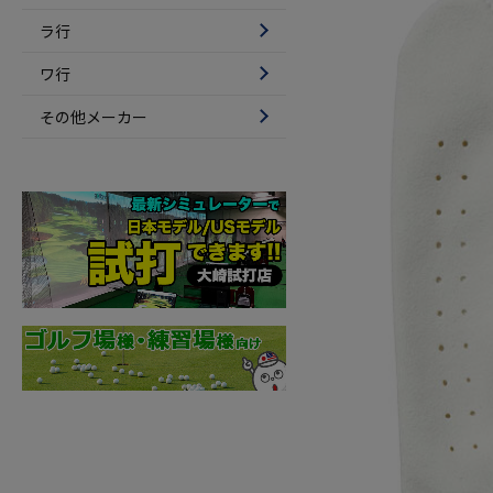
ラ行
ワ行
その他メーカー