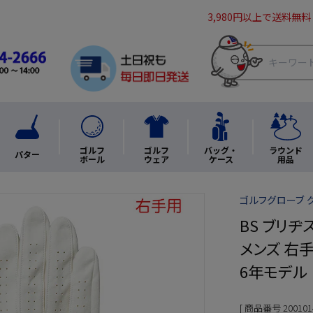
3,980円以上で送料無料
ゴルフ
ゴルフ
バッグ・
ラウンド
パター
ボール
ウェア
ケース
用品
ゴルフグローブ 
BS ブリヂス
メンズ 右手用
6年モデル
商品番号
200101