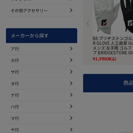
その他アクセサリー
メーカーから探す
BS ブリヂストンゴルフ
R GLOVE 人工皮革 GL
メンズ 左手用 ゴルフ
ア行
ブ BRIDGESTONE GO
6年モデル 日本正規
¥
1,590
(税込)
カ行
サ行
商
タ行
ナ行
ハ行
マ行
ヤ行