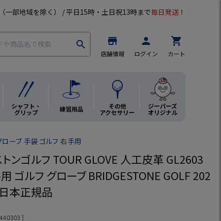
（一部地域を除く） / 平日15時・土日祝13時まで
毎日発送
！
store
person
shopping_cart
search
店舗情報
ログイン
カート
シャフト・
その他
ジーパーズ
練習用品
グリップ
アクセサリー
オリジナル
グローブ 手袋 ゴルフ 右手用
トンゴルフ TOUR GLOVE 人工皮革 GL2603
 ゴルフ グローブ BRIDGESTONE GOLF 202
 日本正規品
440303