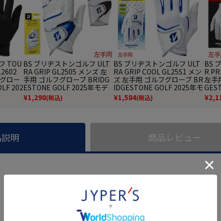
 TOU
BS ブリヂストンゴルフ ULT
BS ブリヂストンゴルフ ULT
BS 
2602
RA GRIP GL2505 メンズ 左
RA GRIP COOL GL25S1 メン
R P
 グロー
手用 ゴルフグローブ BRIDG
ズ 左手用 ゴルフグローブ BR
左手用
LF 202
ESTONE GOLF 2025年モデ
IDGESTONE GOLF 2025年モ
GES
品
ル 日本正規品
デル 日本正規品
ル 
¥
1,298
¥
1,584
¥
2,1
(税込)
(税込)
品説明
商品レビュー