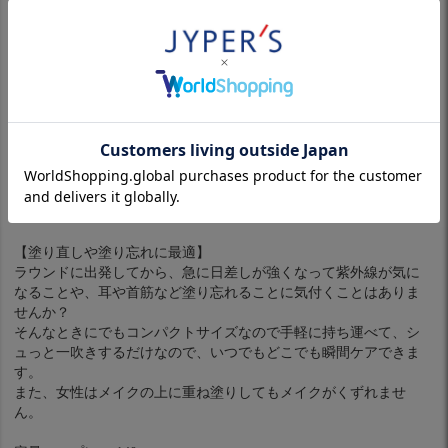
多くの方がプレーをするゴルフシーズンの春から夏にかけて暑く
なる時期にぴったりです。
【かんたん手軽で手につかない】
ラウンドにも手軽に持ち運べるスリムなサイズで、手の届きにく
い首筋や足も簡単にケアできます。手につかないのでラウンド中
も気にせず使えます。
【透明でごわつかないから髪にも頭皮にも】
忘れがちな髪や頭皮もケアできる日焼け止め。さらさらで透明な
ので、髪からつま先まで全身ケアできて白く残りません。
【塗り直しや塗り忘れに最適】
ラウンドに出発してから、急に日差しが強くなって紫外線が気に
なることや、耳や首筋など塗り忘れることに気付くことはありま
せんか？
そんなときにでもコンパクトサイズなので手軽に持ち運べて、シ
ュっと一吹きするだけなので、いつでもどこでも瞬間ケアできま
す。
また、女性はメイクの上に重ね塗りしてもメイクがくずれませ
ん。