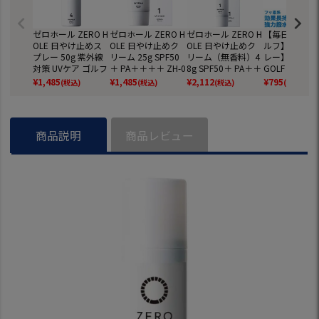
ゼロホール ZERO H
ゼロホール ZERO H
ゼロホール ZERO H
【毎日発送】
OLE 日やけ止めス
OLE 日やけ止めク
OLE 日やけ止めク
ルフ】【防水
プレー 50g 紫外線
リーム 25g SPF50
リーム（無香料）4
レー】ライト L
対策 UVケア ゴルフ
＋ PA＋＋＋＋ ZH-0
8g SPF50＋ PA＋＋
GOLF 防水ス
02 日焼け止め 顔・
＋＋ ZH-002 (日焼
X-318 【雨対
¥
1,485
¥
1,485
¥
2,112
¥
795
(税込)
(税込)
(税込)
(税込)
からだ用 UVケア
け止め 顔・からだ
用)
商品説明
商品レビュー