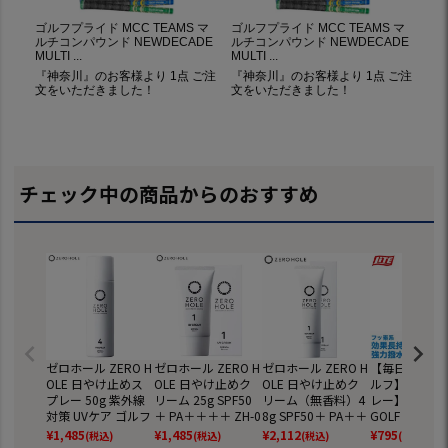
チェック中の商品からのおすすめ
ゼロホール ZERO H
ゼロホール ZERO H
ゼロホール ZERO H
【毎日発送】
OLE 日やけ止めス
OLE 日やけ止めク
OLE 日やけ止めク
ルフ】【防水
プレー 50g 紫外線
リーム 25g SPF50
リーム（無香料）4
レー】ライト L
対策 UVケア ゴルフ
＋ PA＋＋＋＋ ZH-0
8g SPF50＋ PA＋＋
GOLF 防水ス
02 日焼け止め 顔・
＋＋ ZH-002 (日焼
X-318 【雨対
¥
1,485
¥
1,485
¥
2,112
¥
795
(税込)
(税込)
(税込)
(税込)
からだ用 UVケア
け止め 顔・からだ