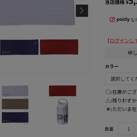
5
当店価格
¥
な
【
ログインし
申
カラー
○
在庫がござ
△
残りわずか
✕
ただいま在