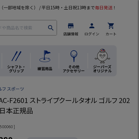
（一部地域を除く） / 平日15時・土日祝13時まで
毎日発送
！
store
person
shopping_cart
search
店舗情報
ログイン
カート
シャフト・
その他
ジーパーズ
練習用品
グリップ
アクセサリー
オリジナル
ゴルフ スポーツ
 AC-F2601 ストライプクールタオル ゴルフ 202
 日本正規品
500060