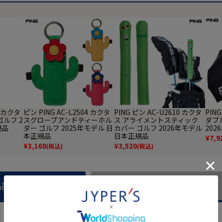
9 カクタ
ピン PING AC-L2504 カクタ
PING ピン AC-U2610 カクタ
PIN
ルフ 2
スグローブアンドティーホル
ス アライメントスティック
ダブ
規品
ダー ゴルフ 2025年モデル 日
カバー ゴルフ 2026年モデル
20
本正規品
日本正規品
¥
7,9
¥
3,168
¥
3,520
(税込)
(税込)
品説明
商品レビュー