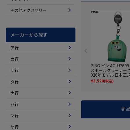
その他アクセサリー
メーカーから探す
ア行
カ行
PING ピン AC-U260
サ行
スボールクリーナー ゴ
026年モデル 日本正
¥
3,520
(税込)
タ行
ナ行
ハ行
商
マ行
ヤ行