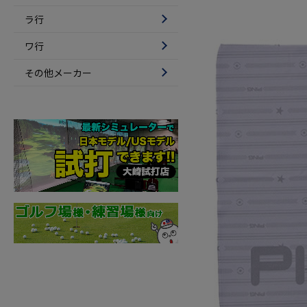
ラ行
ワ行
その他メーカー