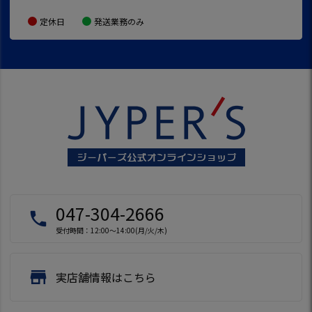
定休日
発送業務のみ
047-304-2666
local_phone
受付時間：12:00～14:00(月/火/木)
store
実店舗情報はこちら