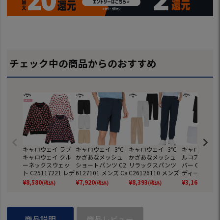
チェック中の商品からのおすすめ
キャロウェイ ラブ
キャロウェイ -3℃
キャロウェイ -3℃
キャロウェイ 
キャロウェイ クル
かざあなメッシュ
かざあなメッシュ
ルコアフェイ
ーネックスウェッ
ショートパンツ C2
リラックスパンツ
バー C261982
ト C25117221 レデ
6127101 メンズ Ca
C26126110 メンズ
ディース ゴル
ィース ゴルフウェ
llaway ゴルフウェ
Callaway ゴルフウ
ェア Callaway
¥
8,580
¥
7,920
¥
8,393
¥
3,168
(税込)
(税込)
(税込)
(税込)
ア ゴルフ 2025春夏
ア 2026春夏モデル
ェア 2026春夏モデ
6春夏モデル 
モデル Callaway 日
日本正規品
ル 日本正規品
規品
本正規品
商品説明
商品レビュー