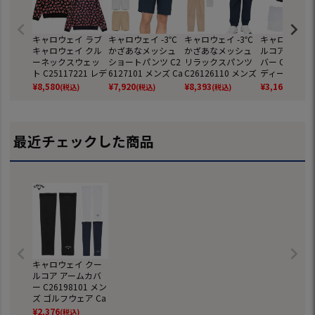
キャロウェイ ラブ
キャロウェイ -3℃
キャロウェイ -3℃
キャロウェイ 
キャロウェイ クル
かざあなメッシュ
かざあなメッシュ
ルコアフェイ
ーネックスウェッ
ショートパンツ C2
リラックスパンツ
バー C261982
ト C25117221 レデ
6127101 メンズ Ca
C26126110 メンズ
ディース ゴル
ィース ゴルフウェ
llaway ゴルフウェ
Callaway ゴルフウ
ェア Callaway
¥
8,580
¥
7,920
¥
8,393
¥
3,168
(税込)
(税込)
(税込)
(税込)
ア ゴルフ 2025春夏
ア 2026春夏モデル
ェア 2026春夏モデ
6春夏モデル 
モデル Callaway 日
日本正規品
ル 日本正規品
規品
本正規品
最近チェックした商品
キャロウェイ クー
ルコア アームカバ
ー C26198101 メン
ズ ゴルフウェア Ca
llaway 2026春夏モ
¥
2,376
(税込)